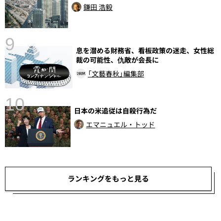
鎌田 浩毅
9
息を潜める財務省、看板政策の迷走、女性総
裁の可能性、仇敵が会長に
「文藝春秋」編集部
10
日本の米追従は自殺行為だ
エマニュエル・トッド
ランキングをもっと見る