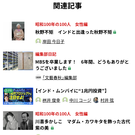
関連記事
昭和100年の100人 女性編
秋野不矩 インドと出逢った秋野不矩
岸田 今日子
編集部日記
MBSを卒業します！ 6年間、どうもありがと
うございました
「文藝春秋」編集部
【インド・ムンバイに“1兆円投資”】
PR
桝井 俊幸
中川 コージ
村井 弦
昭和100年の100人 女性編
川喜多かしこ マダム・カワキタを飾った古代
紫の美