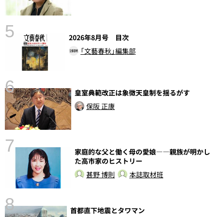
5
2026年8月号 目次
「文藝春秋」編集部
6
皇室典範改正は象徴天皇制を揺るがす
し
保阪 正康
7
家庭的な父と働く母の愛娘――親族が明かし
た高市家のヒストリー
甚野 博則
本誌取材班
8
首都直下地震とタワマン
前