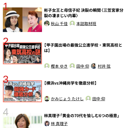
1
分
彬子女王と母信子妃 決裂の瞬間〈三笠宮家分
裂の凄まじい内幕〉
秋山 千佳
本誌取材班
2
【甲子園出場の最強公立進学校・東筑高校と
は】
樫本 ゆき
田中 仰
村井 弦
3
【横浜vs沖縄尚学を徹底分析】
かみじょう たけし
田中 仰
4
さ
林真理子「黄金の70代を愉しむ6つの極意」
実
林 真理子