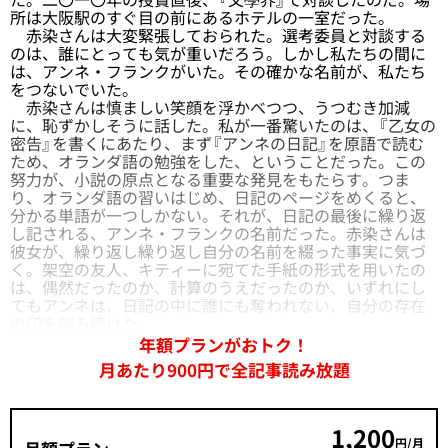
所は大阪駅のすぐ目の前にあるホテルの一室だった。
赤染さんは大変緊張しておられた。選考委員と対談する
のは、誰にとっても気が重いだろう。しかし私たちの間に
は、アンネ・フランクがいた。その確かな名前が、私たち
をつないでいた。
赤染さんは慎ましい笑顔を浮かべつつ、うつむき加減
に、恥ずかしそうに話した。私が一番驚いたのは、『乙女の
密告』を書くにあたり、まず『アンネの日記』を原語で読む
ため、オランダ語の勉強をした、ということだった。この
努力が、小説の原点となる重要な発見をもたらす。つま
り、オランダ語の習いはじめ、日記のページをめくると、
分かる単語が一つしかない。それが、日記の最後に繰り返
し記される、アンネ・フランクの名前だった。赤染さんは
彼女が、繰り返し繰り返し自分の名前を綴った事実に気づ
く。架空の友人、キティーに宛てた手紙の形式を用いたの
は、偶然だったのか、計算のうえだったのか、いずれにし
てもアンネは、日記の中に誰にも奪われない、自分の存在
の印を刻み続けた。
年額プランがおトク！
月あたり900円で全記事読み放題
1,200
円/月