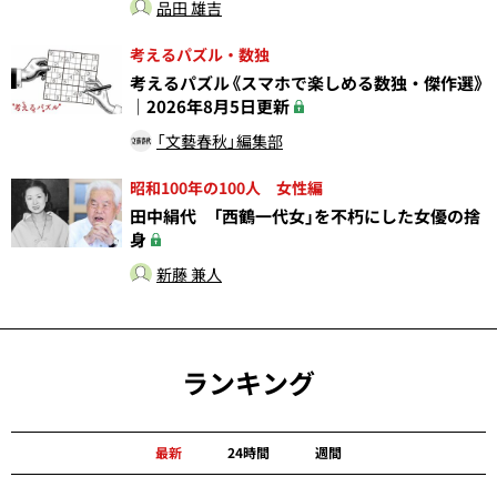
品田 雄吉
考えるパズル・数独
考えるパズル《スマホで楽しめる数独・傑作選》
｜2026年8月5日更新
「文藝春秋」編集部
昭和100年の100人 女性編
田中絹代 「西鶴一代女」を不朽にした女優の捨
身
新藤 兼人
ランキング
最新
24時間
週間