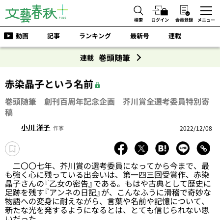
検索
ログイン
会員登録
メニュー
動画
記事
ランキング
最新号
連載
巻頭随筆
連載
赤染晶子という名前
巻頭随筆 創刊百周年記念企画 芥川賞全選考委員特別寄
稿
小川 洋子
2022/12/08
作家
二〇〇七年、芥川賞の選考委員になってから今まで、最
も強く心に残っている出会いは、第一四三回受賞作、赤染
晶子さんの『乙女の密告』である。もはや古典として歴史に
足跡を残す『アンネの日記』が、こんなふうに滑稽で奇妙な
物語への変身に耐えながら、言葉や名前や記憶について、
新たな光を発するようになるとは、とても信じられない思
いだった。