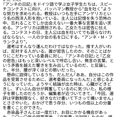
『アンネの日記』をドイツ語で学ぶ女子学生たちは、スピー
チコンテストに向け、バッハマン教授から“血を吐く”よう
な努力を求められる。教授はいつも左手にアンゲリカとい
う名の西洋人形を抱いている。主人公は記憶を失う恐怖の
中、忘れることでしか出会えない一番大事な言葉を追い求
める。アンゲリカは誘拐される。乙女たちは密告に怯え
る。コンテストの日、主人公は血を吐いてでも語らなけれ
ばならない、一人の少女の名を口にする。“アンネ・M・フ
ランクより”。
選考はすんなり運んだわけではなかった。推す人がいれ
ば、反対する人がいる。誰が密告したのか、そのことばか
りにこだわっている委員に対し、『アンネの日記』と『乙女
の密告』はもっと深いレベルで呼応し合い、無言の言葉、と
いう矛盾を越えた響きを生み出しているのだ、と反論し
た。半分、腰が浮くほどの勢いだった。
懸命に説得しているうち、だんだん「ああ、自分はこの作
品を受賞させるために、選考委員になったんだ」と感じるよ
うになっていた。ようやく結論が出た時は、心臓がどきど
きし、ずいぶん自分が興奮しているのに気づいた。私の様
子を察したのだろうか、編集者が近づいてきて、「今回、選
評は字数制限なく、好きなだけ書いて下さって構いません」
とささやいた。おかげで思う存分、いつもの倍以上の分量
を書くことができた。
赤染晶子さんとは一度だけ、お目にかかる機会があっ
た。二〇一〇年の授賞直後、『文學界』で対談したのだ。場