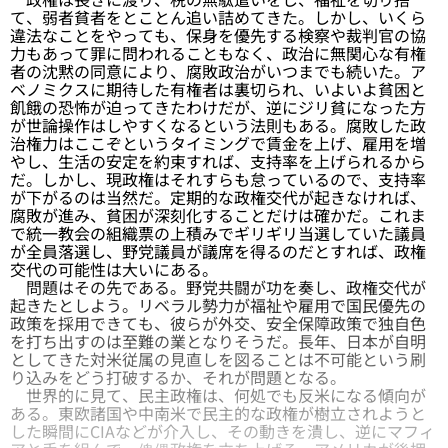
て、弱者貧者をとことん追い詰めてきた。しかし、いくら
違法なことをやっても、保身を優先する検察や裁判官の協
力もあって罪に問われることもなく、政治に無関心な有権
者の沈黙の同意により、腐敗政治がいつまでも続いた。ア
ベノミクスに期待した有権者は裏切られ、いよいよ貧困と
飢餓の恐怖が迫ってきたわけだが、逆にジリ貧になった方
が世論操作はしやすくなるという法則もある。腐敗した政
治権力はここぞというタイミングで賃金を上げ、雇用を増
やし、生活の安定を約束すれば、支持率を上げられるから
だ。しかし、現政権はそれすらも怠っているので、支持率
が下がるのは当然だ。定期的な政権交代が起きなければ、
腐敗が進み、貧困が深刻化することだけは確かだ。これま
で統一教会の組織票の上積みでギリギリ当選していた議員
が全員落選し、野党議員が議席を得るのだとすれば、政権
交代の可能性は大いにある。
問題はその先である。野党共闘が功を奏し、政権交代が
起きたとしよう。リベラル勢力が福祉や雇用で国民優先の
政策を採用できても、彼らが外交、安全保障政策で独自色
を打ち出すのは至難の業となりそうだ。長年、日本が自明
としてきた対米従属の見直しを図ることは不可能という刷
り込みをどう打破するか、それが問題となる。
世界的に見て、民主政権は、何処でも反米になる傾向が
ある。東欧諸国や中南米で民主的な政権が樹立されようと
した瞬間にCIAなどが介入し、その動きを潰し、逆にマフィ