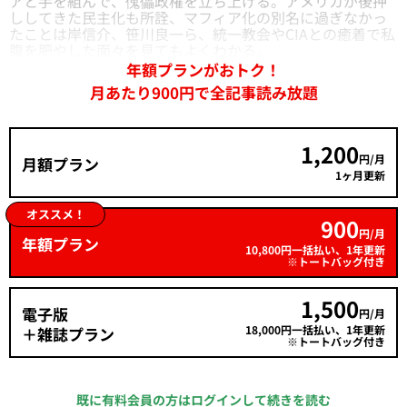
アと手を組んで、傀儡政権を立ち上げる。アメリカが後押
ししてきた民主化も所詮、マフィア化の別名に過ぎなかっ
たことは岸信介、笹川良一ら、統一教会やCIAとの癒着で私
腹を肥やした面々を見てもよくわかる。
年額プランがおトク！
月あたり900円で全記事読み放題
1,200
円/月
月額プラン
1ヶ月更新
オススメ！
900
円/月
年額プラン
10,800円一括払い、1年更新
※トートバッグ付き
1,500
電子版
円/月
18,000円一括払い、1年更新
＋雑誌プラン
※トートバッグ付き
既に有料会員の方はログインして続きを読む