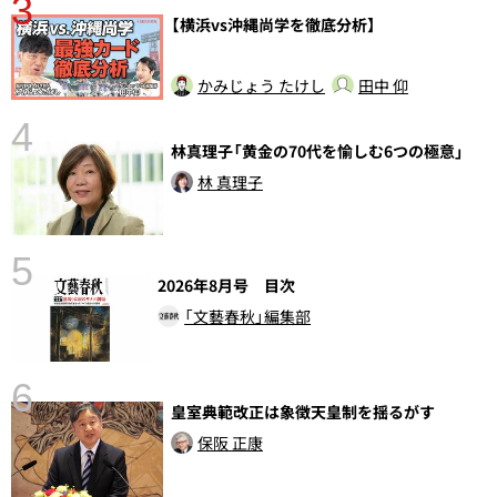
3
【横浜vs沖縄尚学を徹底分析】
かみじょう たけし
田中 仰
4
さ
林真理子「黄金の70代を愉しむ6つの極意」
実
林 真理子
5
2026年8月号 目次
「文藝春秋」編集部
6
皇室典範改正は象徴天皇制を揺るがす
し
保阪 正康