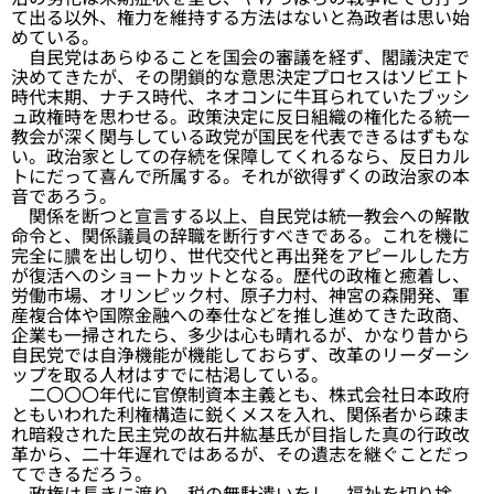
て出る以外、権力を維持する方法はないと為政者は思い始
めている。
自民党はあらゆることを国会の審議を経ず、閣議決定で
決めてきたが、その閉鎖的な意思決定プロセスはソビエト
時代末期、ナチス時代、ネオコンに牛耳られていたブッシ
ュ政権時を思わせる。政策決定に反日組織の権化たる統一
教会が深く関与している政党が国民を代表できるはずもな
い。政治家としての存続を保障してくれるなら、反日カル
トにだって喜んで所属する。それが欲得ずくの政治家の本
音であろう。
関係を断つと宣言する以上、自民党は統一教会への解散
命令と、関係議員の辞職を断行すべきである。これを機に
完全に膿を出し切り、世代交代と再出発をアピールした方
が復活へのショートカットとなる。歴代の政権と癒着し、
労働市場、オリンピック村、原子力村、神宮の森開発、軍
産複合体や国際金融への奉仕などを推し進めてきた政商、
企業も一掃されたら、多少は心も晴れるが、かなり昔から
自民党では自浄機能が機能しておらず、改革のリーダーシ
ップを取る人材はすでに枯渇している。
二〇〇〇年代に官僚制資本主義とも、株式会社日本政府
ともいわれた利権構造に鋭くメスを入れ、関係者から疎ま
れ暗殺された民主党の故石井紘基氏が目指した真の行政改
革から、二十年遅れではあるが、その遺志を継ぐことだっ
てできるだろう。
政権は長きに渡り、税の無駄遣いをし、福祉を切り捨