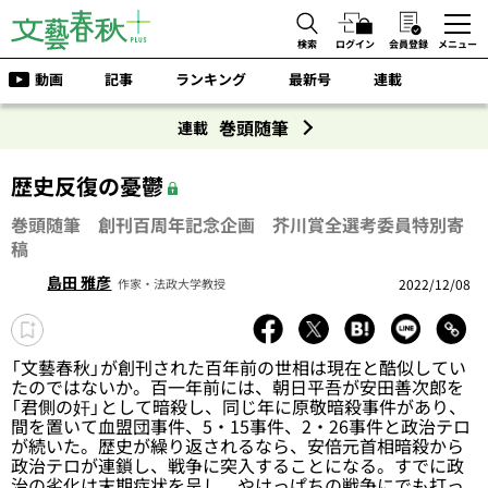
検索
ログイン
会員登録
メニュー
動画
記事
ランキング
最新号
連載
巻頭随筆
連載
歴史反復の憂鬱
巻頭随筆 創刊百周年記念企画 芥川賞全選考委員特別寄
稿
島田 雅彦
2022/12/08
作家・法政大学教授
「文藝春秋」が創刊された百年前の世相は現在と酷似してい
たのではないか。百一年前には、朝日平吾が安田善次郎を
「君側の奸」として暗殺し、同じ年に原敬暗殺事件があり、
間を置いて血盟団事件、5・15事件、2・26事件と政治テロ
が続いた。歴史が繰り返されるなら、安倍元首相暗殺から
政治テロが連鎖し、戦争に突入することになる。すでに政
治の劣化は末期症状を呈し、やけっぱちの戦争にでも打っ