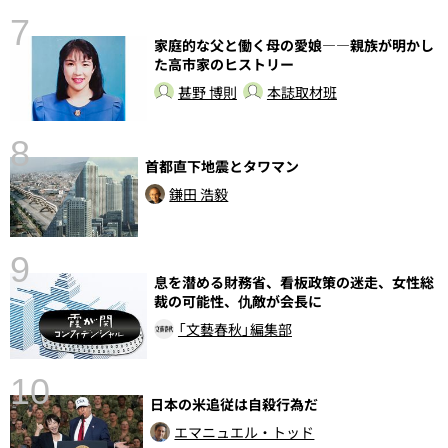
7
家庭的な父と働く母の愛娘――親族が明かし
た高市家のヒストリー
甚野 博則
本誌取材班
8
首都直下地震とタワマン
前
鎌田 浩毅
9
息を潜める財務省、看板政策の迷走、女性総
裁の可能性、仇敵が会長に
「文藝春秋」編集部
10
日本の米追従は自殺行為だ
エマニュエル・トッド