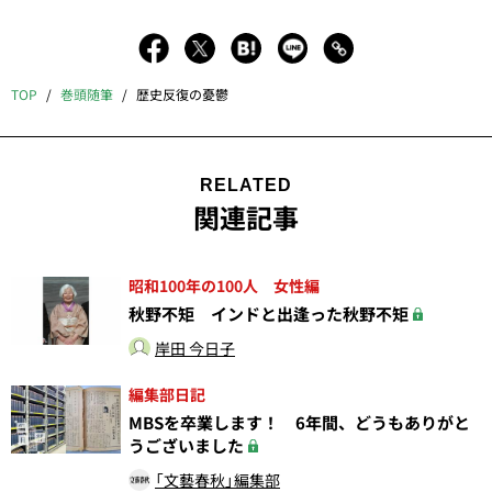
TOP
巻頭随筆
歴史反復の憂鬱
RELATED
関連記事
昭和100年の100人 女性編
秋野不矩 インドと出逢った秋野不矩
岸田 今日子
編集部日記
MBSを卒業します！ 6年間、どうもありがと
うございました
「文藝春秋」編集部