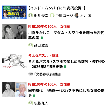
【インド・ムンバイに“1兆円投資”】
PR
桝井 俊幸
中川 コージ
村井 弦
昭和100年の100人 女性編
川喜多かしこ マダム・カワキタを飾った古代
紫の美
品田 雄吉
考えるパズル・数独
考えるパズル《スマホで楽しめる数独・傑作選》
｜2026年8月5日更新
「文藝春秋」編集部
昭和100年の100人 女性編
田中絹代 「西鶴一代女」を不朽にした女優の捨
身
新藤 兼人