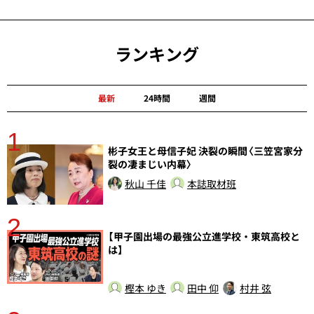
ランキング
最新
24時間
週間
1
分
彬子女王と母信子妃 決裂の瞬間〈三笠宮家分
裂の凄まじい内幕〉
秋山 千佳
本誌取材班
2
【甲子園出場の最強公立進学校・東筑高校と
は】
樫本 ゆき
田中 仰
村井 弦