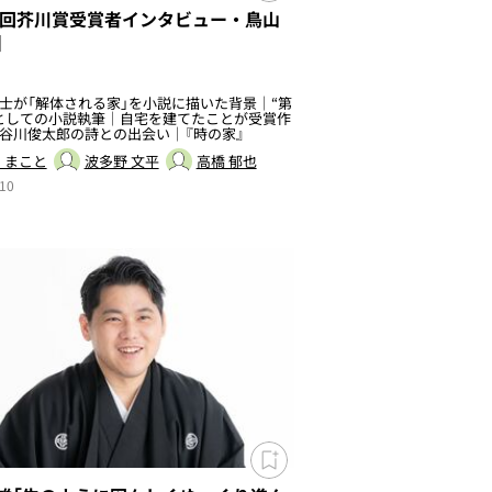
74回芥川賞受賞者インタビュー・鳥山
】
士が「解体される家」を小説に描いた背景｜“第
としての小説執筆｜自宅を建てたことが受賞作
谷川俊太郎の詩との出会い｜『時の家』
 まこと
波多野 文平
高橋 郁也
10