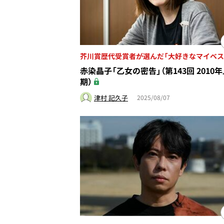
芥川賞歴代受賞者が選んだ「大好きなマイベス
赤染晶子「乙女の密告」（第143回 2010
期）
津村 記久子
2025/08/07