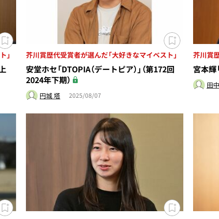
ト」
芥川賞歴代受賞者が選んだ「大好きなマイベスト」
芥川賞
年上
安堂ホセ「DTOPIA（デートピア）」（第172回
宮本輝「
2024年下期）
田中
円城 塔
2025/08/07