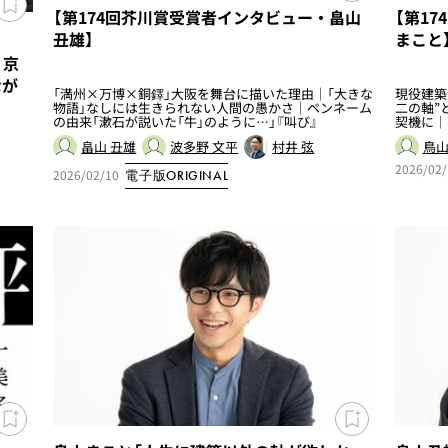
【第174回芥川賞受賞者インタビュー・畠山
【第1
丑雄】
まこと
、京
なが
「満州×万博×銅鐸」大阪を舞台に描いた理由｜「大きな
現役建築
物語」なしには生きられない人間の愚かさ｜ペンネーム
二の軸”
の由来「漱石が説いた「牛」のように…」『叫び』
契機に｜
畠山 丑雄
波多野 文平
村井 弦
鳥山
2026/02/
2026/02/10
電子版ORIGINAL