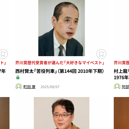
ト」
芥川賞歴代受賞者が選んだ「大好きなマイベスト」
芥川賞
7年
西村賢太「苦役列車」（第144回 2010年下期）
村上龍
1976
町田 康
阿部
2025/08/07