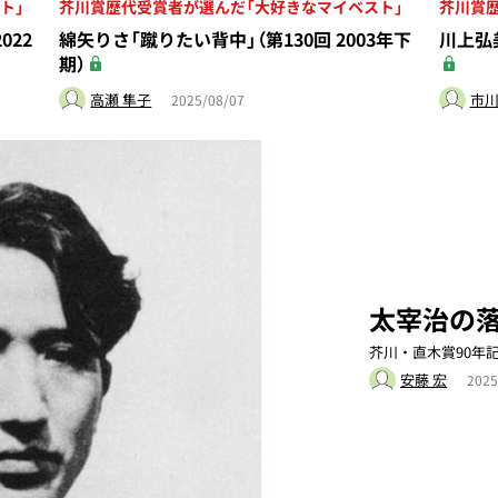
ト」
芥川賞歴代受賞者が選んだ「大好きなマイベスト」
芥川賞
022
綿矢りさ「蹴りたい背中」（第130回 2003年下
川上弘美
期）
高瀬 隼子
市川
2025/08/07
太宰治の
芥川・直木賞90年
安藤 宏
2025