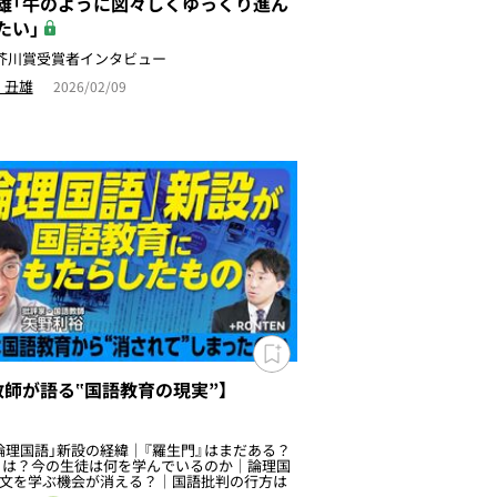
雄「牛のように図々しくゆっくり進ん
たい」
回芥川賞受賞者インタビュー
 丑雄
2026/02/09
教師が語る‟国語教育の現実”】
「論理国語」新設の経緯｜『羅生門』はまだある？
』は？今の生徒は何を学んでいるのか｜論理国
文を学ぶ機会が消える？｜国語批判の行方は