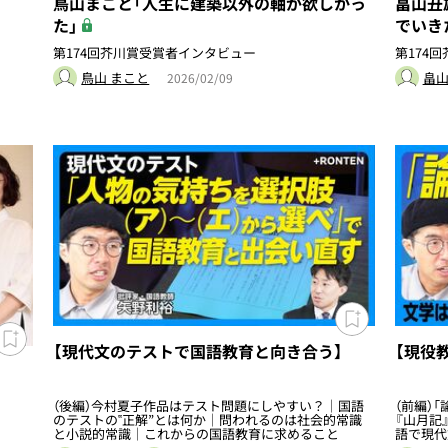
鳥山まこと「人生に建築以外の軸が欲しかっ
畠山丑
た」
でいき
第174回芥川賞受賞者インタビュー
第174
鳥山 まこと
畠山
2026/02/09
【現代文のテストで国語教育と向き合う】
【現役
（後編）今村夏子作品はテスト問題にしやすい？｜国語
（前編）
のテストの‟正解”とは何か｜問われるのは社会的常識
『山月記
と小説的常識｜これからの国語教育に求めること
語で現代