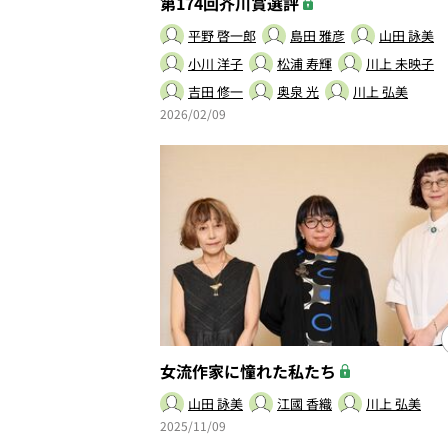
第174回芥川賞選評
平野 啓一郎
島田 雅彦
山田 詠美
小川 洋子
松浦 寿輝
川上 未映子
吉田 修一
奥泉 光
川上 弘美
2026/02/09
女流作家に憧れた私たち
山田 詠美
江國 香織
川上 弘美
2025/11/09