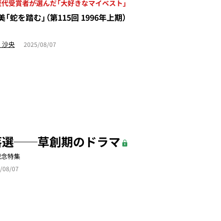
歴代受賞者が選んだ「大好きなマイベスト」
「蛇を踏む」（第115回 1996年上期）
 沙央
2025/08/07
落選──草創期のドラマ
記念特集
/08/07