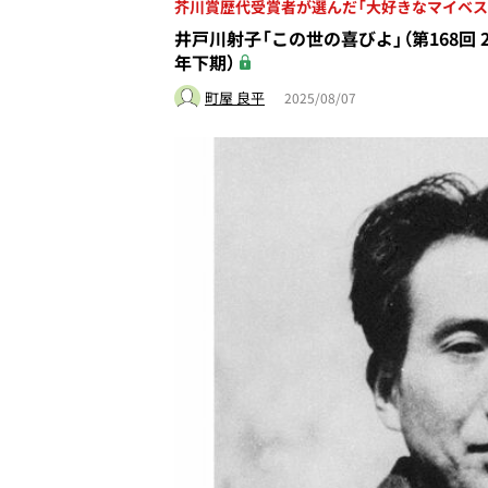
芥川賞歴代受賞者が選んだ「大好きなマイベス
井戸川射子「この世の喜びよ」（第168回 2
年下期）
町屋 良平
2025/08/07