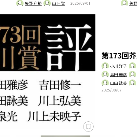
矢野 利裕
山下 覚
矢野
2025/09/01
第173回
小川 洋子
島田 雅彦
山田 詠美
2025/08/07