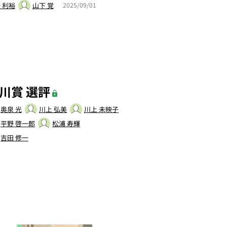
 利裕
山下 覚
2025/09/01
芥川賞 選評
奥泉 光
川上 弘美
川上 未映子
平野 啓一郎
松浦 寿輝
吉田 修一