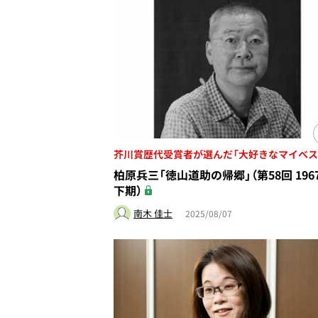
芥川賞歴代受賞者が選んだ「大好きなマイベス
柏原兵三「徳山道助の帰郷」（第58回 196
下期）
南木 佳士
2025/08/07