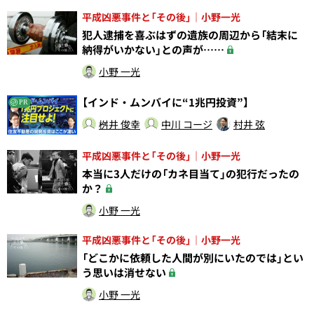
平成凶悪事件と「その後」｜小野一光
犯人逮捕を喜ぶはずの遺族の周辺から「結末に
納得がいかない」との声が……
小野 一光
【インド・ムンバイに“1兆円投資”】
PR
桝井 俊幸
中川 コージ
村井 弦
平成凶悪事件と「その後」｜小野一光
本当に3人だけの「カネ目当て」の犯行だったの
か？
小野 一光
平成凶悪事件と「その後」｜小野一光
「どこかに依頼した人間が別にいたのでは」とい
う思いは消せない
小野 一光