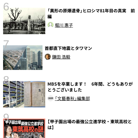
6
「異形の原爆遺骨」ヒロシマ81年目の真実 前
編
堀川 惠子
7
首都直下地震とタワマン
鎌田 浩毅
8
MBSを卒業します！ 6年間、どうもありが
前
とうございました
「文藝春秋」編集部
9
【甲子園出場の最強公立進学校・東筑高校と
は】