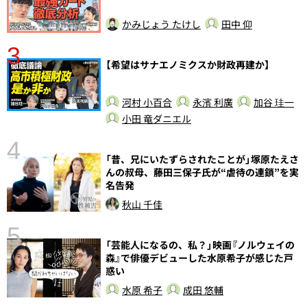
かみじょう たけし
田中 仰
3
【希望はサナエノミクスか財政再建か】
河村 小百合
永濱 利廣
加谷 珪一
小田 竜ダニエル
4
「昔、兄にいたずらされたことが」塚原たえさ
んの叔母、藤田三保子氏が“虐待の連鎖”を実
名告発
秋山 千佳
5
し
「芸能人になるの、私？」映画『ノルウェイの
森』で俳優デビューした水原希子が感じた戸
惑い
水原 希子
成田 悠輔