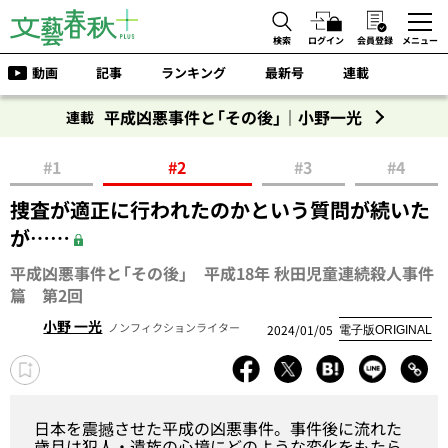
検索
ログイン
会員登録
メニュー
動画
記事
ランキング
最新号
連載
平成凶悪事件と「その後」｜小野一光
連載
#1
#2
#3
#4
捜査が適正に行われたのかという質問が続いた
が……
平成凶悪事件と「その後」 平成18年 秋田児童連続殺人事件
篇 第2回
小野 一光
ノンフィクションライター
2024/01/05
電子版ORIGINAL
日本を震撼させた平成の凶悪事件。事件後に流れた
歳月は犯人・遺族の心境にどのような変化をもたら