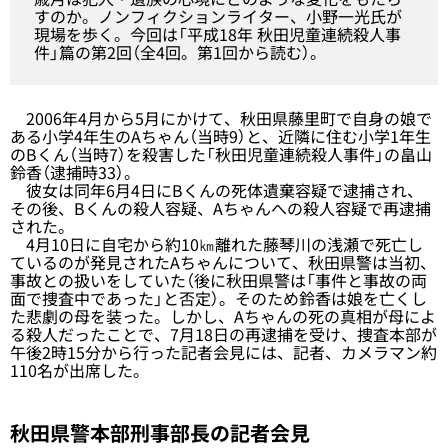
すのか。ノンフィクションライター、小野一光氏が
現場を歩く。今回は「平成18年 秋田児童連続殺人事
件」篇の第2回（全4回。
第1回
から読む）。
2006年4月から5月にかけて、秋田県藤里町で自身の娘で
ある小学4年生のAちゃん（当時9）と、近隣に住む小学1年生
のBくん（当時7）を殺害した「秋田児童連続殺人事件」の畠山
鈴香（逮捕時33）。
彼女は同年6月4日にBくんの死体遺棄容疑で逮捕され、
その後、Bくんの殺人容疑、Aちゃんへの殺人容疑で再逮捕
された。
4月10日に自宅から約10㎞離れた藤琴川の浅瀬で死亡し
ているのが発見されたAちゃんについて、秋田県警は当初、
事故との扱いをしていた（後に秋田県警は「事件と事故の両
面で捜査中であった」と否定）。そのため鈴香は娘を亡くし
た悲劇の母を装った。しかし、Aちゃんの死の真相が母によ
る殺人だったことで、7月18日の再逮捕を受け、捜査本部が
午後2時15分から行った記者会見には、記者、カメラマン約
110名が出席した。
秋田県警本部刑事部長の記者会見