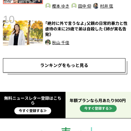
樫本 ゆき
田中 仰
村井 弦
10
総
「絶対に外で言うなよ」父親の日常的暴力と性
虐待の末に29歳で弟は自殺した《姉が実名告
発》
秋山 千佳
ランキングをもっと見る
無料ニュースレター登録はこち
年額プランなら月あたり900円
ら
今すぐ登録する≫
今すぐ登録する≫