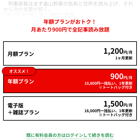
刑事部長はまず畠山鈴香の名前と住所を読み上げ、それ
から次の言葉が続く。
「本日午後1時に殺人容疑で逮捕。
年額プランがおトク！
月あたり900円で全記事読み放題
1,200
円/月
月額プラン
1ヶ月更新
オススメ！
900
円/月
年額プラン
10,800円一括払い、1年更新
※トートバッグ付き
1,500
電子版
円/月
18,000円一括払い、1年更新
＋雑誌プラン
※トートバッグ付き
既に有料会員の方はログインして続きを読む