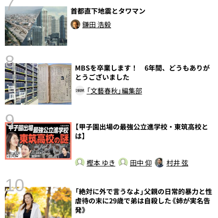
7
首都直下地震とタワマン
鎌田 浩毅
8
MBSを卒業します！ 6年間、どうもありが
前
とうございました
「文藝春秋」編集部
9
【甲子園出場の最強公立進学校・東筑高校と
は】
樫本 ゆき
田中 仰
村井 弦
10
総
「絶対に外で言うなよ」父親の日常的暴力と性
虐待の末に29歳で弟は自殺した《姉が実名告
発》