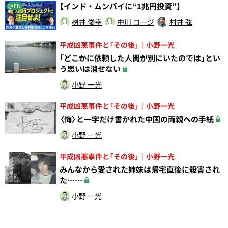
【インド・ムンバイに“1兆円投資”】
PR
桝井 俊幸
中川 コージ
村井 弦
平成凶悪事件と「その後」｜小野一光
「どこかに依頼した人間が別にいたのでは」とい
う思いは消せない
小野 一光
平成凶悪事件と「その後」｜小野一光
〈悔〉と一字だけ書かれた中国の両親への手紙
小野 一光
平成凶悪事件と「その後」｜小野一光
みんなから愛された姉妹は帰宅直後に殺害され
た……
小野 一光