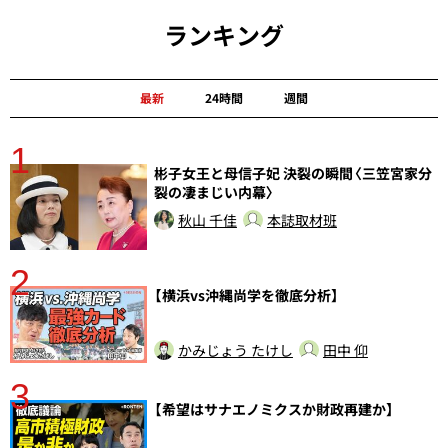
ランキング
最新
24時間
週間
1
分
彬子女王と母信子妃 決裂の瞬間〈三笠宮家分
裂の凄まじい内幕〉
秋山 千佳
本誌取材班
2
【横浜vs沖縄尚学を徹底分析】
かみじょう たけし
田中 仰
3
【希望はサナエノミクスか財政再建か】