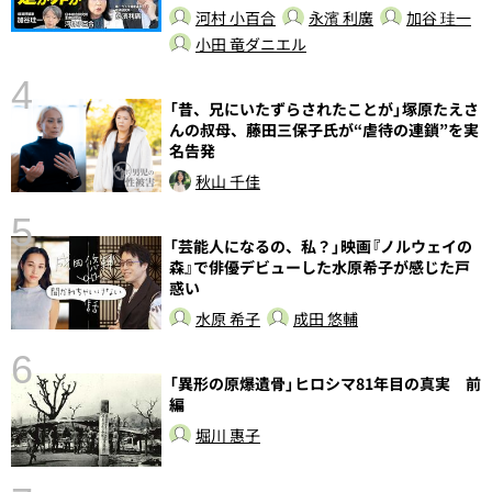
河村 小百合
永濱 利廣
加谷 珪一
小田 竜ダニエル
4
「昔、兄にいたずらされたことが」塚原たえさ
んの叔母、藤田三保子氏が“虐待の連鎖”を実
名告発
秋山 千佳
5
し
「芸能人になるの、私？」映画『ノルウェイの
森』で俳優デビューした水原希子が感じた戸
惑い
水原 希子
成田 悠輔
6
「異形の原爆遺骨」ヒロシマ81年目の真実 前
編
堀川 惠子