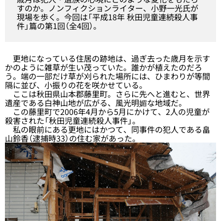
すのか。ノンフィクションライター、小野一光氏が
現場を歩く。今回は「平成18年 秋田児童連続殺人事
件」篇の第1回（全4回）。
更地になっている住居の跡地は、過ぎ去った歳月を示す
かのように雑草が生い茂っていた。誰かが植えたのだろ
う。端の一部だけ草が刈られた場所には、ひまわりが等間
隔に並び、小振りの花を咲かせている。
ここは秋田県山本郡藤里町。さらに先へと進むと、世界
遺産である白神山地が広がる、風光明媚な地域だ。
この藤里町で2006年4月から5月にかけて、2人の児童が
殺害された「秋田児童連続殺人事件」。
私の眼前にある更地にはかつて、同事件の犯人である畠
山鈴香（逮捕時33）の住む家があった。