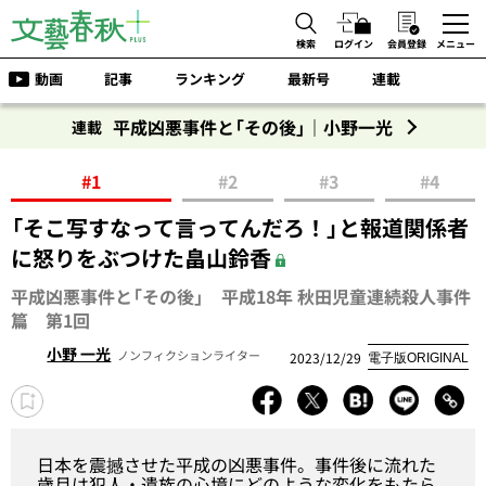
検索
ログイン
会員登録
メニュー
動画
記事
ランキング
最新号
連載
平成凶悪事件と「その後」｜小野一光
連載
#1
#2
#3
#4
「そこ写すなって言ってんだろ！」と報道関係者
に怒りをぶつけた畠山鈴香
平成凶悪事件と「その後」 平成18年 秋田児童連続殺人事件
篇 第1回
小野 一光
ノンフィクションライター
2023/12/29
電子版ORIGINAL
日本を震撼させた平成の凶悪事件。事件後に流れた
歳月は犯人・遺族の心境にどのような変化をもたら