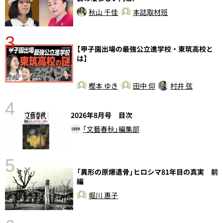
秋山 千佳
本誌取材班
3
【甲子園出場の最強公立進学校・東筑高校と
さ
は】
実
樫本 ゆき
田中 仰
村井 弦
4
2026年8月号 目次
「文藝春秋」編集部
5
「異形の原爆遺骨」ヒロシマ81年目の真実 前
の
編
堀川 惠子