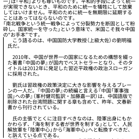
一」は「平和」よりも尊いものです。平和的手段によって統一
が実現できないとき、平和のために統一を犠牲にして放棄
してはいけません。平和のために統一を無期限に延期する
ことはあってはならないのです。
「南北戦争という統一戦争によって分裂勢力を断固として粉
砕し、国家統一を守った」という意味で、米国こそ我々中国
の“お手本”です。
こう語るのは、中国国防大学教授（上級大佐）の劉明福
氏だ。
2010年、中国が世界一の国家になるための構想を綴っ
た著書『中国の夢』が国内でベストセラーとなり、そのタ
イトルは2012年に発足した習近平政権の政治スローガン
に採用された。
劉氏は習政権の政策決定に大きな影響を与えるブレー
ンの一人だ。『中国の夢』の続編と言える『中国「軍事強
国」への夢』（峯村健司監訳・加藤嘉一訳）は、中国語版で
削除された台湾問題に関する章も含めて、昨年、文春新
書から刊行されている。
氏の主張でとくに注目すべきなのは、陸軍出身にもか
かわらず、「海を制する者が世界を制する」として、人民
解放軍を「陸軍中心」から「海軍中心」へと転換すべきだ、
と訴えている点である。