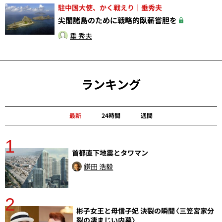
駐中国大使、かく戦えり｜垂秀夫
尖閣諸島のために戦略的臥薪嘗胆を
垂 秀夫
ランキング
最新
24時間
週間
1
分
首都直下地震とタワマン
鎌田 浩毅
2
彬子女王と母信子妃 決裂の瞬間〈三笠宮家分
裂の凄まじい内幕〉