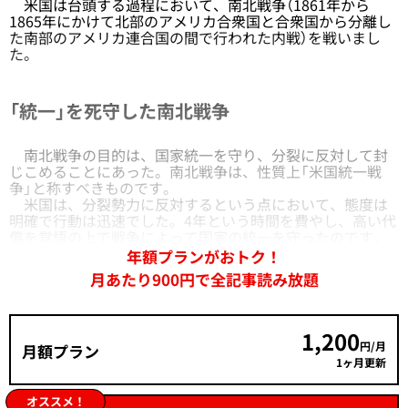
米国は台頭する過程において、南北戦争（1861年から
1865年にかけて北部のアメリカ合衆国と合衆国から分離し
た南部のアメリカ連合国の間で行われた内戦）を戦いまし
た。
「統一」を死守した南北戦争
南北戦争の目的は、国家統一を守り、分裂に反対して封
じこめることにあった。南北戦争は、性質上「米国統一戦
争」と称すべきものです。
米国は、分裂勢力に反対するという点において、態度は
明確で行動は迅速でした。4年という時間を費やし、高い代
償を覚悟の上で戦争によって国家の統一を守ったのです。
年額プランがおトク！
月あたり900円で全記事読み放題
1,200
円/月
月額プラン
1ヶ月更新
オススメ！