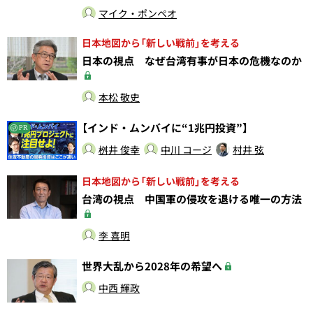
マイク・ポンペオ
日本地図から「新しい戦前」を考える
日本の視点 なぜ台湾有事が日本の危機なのか
本松 敬史
【インド・ムンバイに“1兆円投資”】
PR
桝井 俊幸
中川 コージ
村井 弦
日本地図から「新しい戦前」を考える
台湾の視点 中国軍の侵攻を退ける唯一の方法
李 喜明
世界大乱から2028年の希望へ
中西 輝政