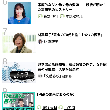
6
家庭的な父と働く母の愛娘――親族が明かし
し
た高市家のヒストリー
甚野 博則
本誌取材班
7
林真理子「黄金の70代を愉しむ6つの極意」
林 真理子
8
息を潜める財務省、看板政策の迷走、女性総
裁の可能性、仇敵が会長に
「文藝春秋」編集部
9
【円高の未来はあるのか】
前
唐鎌 大輔
山下 覚