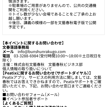
償頂きます。
※駐車場のご用意がありませんので、公共の交通機
関をご利用ください。
※トイレ数が少ない会場であることをご了承の上お
越し願います。
※後日、講義の模様の一部を文藝春秋電子版で公開
予定です。
【本イベントに関するお問い合わせ】
文春落語事務局
メール
info@bunshunrakugo.com
電話
03-3288-6984（受付時間10:00～18:00※土日祝日を
除く）
主催：株式会社文藝春秋 文藝春秋ビジネス部
個人情報の取り扱いについて
【Peatixに関するお問い合わせ（サポートダイヤル）】
Peatixアプリ、サービスの利用方法に関しましては、文藝
春秋ではお答えできかねますので、
Peatixサポート
をご確
認いただくか、下記、お問い合わせ窓口までご連絡くださ
い。
■
お問い合わせフォーム（メール）
■
イベント参加者サポート
【よくあるご質問】