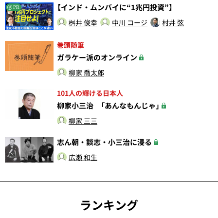
【インド・ムンバイに“1兆円投資”】
PR
桝井 俊幸
中川 コージ
村井 弦
巻頭随筆
ガラケー派のオンライン
柳家 喬太郎
101人の輝ける日本人
柳家小三治 「あんなもんじゃ」
柳家 三三
志ん朝・談志・小三治に浸る
広瀬 和生
ランキング