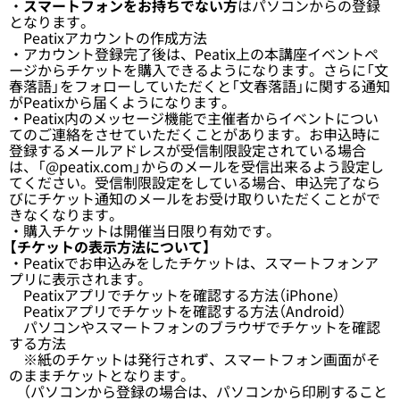
・
スマートフォンをお持ちでない方
は
パソコン
からの登録
となります。
Peatixアカウントの作成方法
・アカウント登録完了後は、Peatix上の本講座イベントペ
ージからチケットを購入できるようになります。さらに「文
春落語」をフォローしていただくと「文春落語」に関する通知
がPeatixから届くようになります。
・Peatix内のメッセージ機能で主催者からイベントについ
てのご連絡をさせていただくことがあります。お申込時に
登録するメールアドレスが受信制限設定されている場合
は、「@peatix.com」からのメールを受信出来るよう設定し
てください。受信制限設定をしている場合、申込完了なら
びにチケット通知のメールをお受け取りいただくことがで
きなくなります。
・購入チケットは開催当日限り有効です。
【チケットの表示方法について】
・Peatixでお申込みをしたチケットは、スマートフォンア
プリに表示されます。
Peatixアプリでチケットを確認する方法（iPhone）
Peatixアプリでチケットを確認する方法（Android）
パソコンやスマートフォンのブラウザでチケットを確認
する方法
※紙のチケットは発行されず、スマートフォン画面がそ
のままチケットとなります。
（パソコンから登録の場合は、パソコンから印刷すること