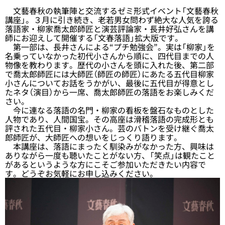
文藝春秋の執筆陣と交流するゼミ形式イベント「文藝春秋
講座」。３月に引き続き、老若男女問わず絶大な人気を誇る
落語家・柳家喬太郎師匠と演芸評論家・長井好弘さんを講
師にお迎えして開催する「
文春落語
」拡大版です。
第一部は、長井さんによる“プチ勉強会”。実は「柳家」を
名乗っていなかった初代小さんから順に、四代目までの人
物像を教わります。歴代の小さんを頭に入れた後、第二部
で喬太郎師匠には大師匠（師匠の師匠）にあたる五代目柳家
小さんについてお話をうかがい、最後に五代目が得意とし
たネタ（演目）から一席、喬太郎師匠の落語をお楽しみくだ
さい。
今に連なる落語の名門・柳家の看板を盤石なものとした
人物であり、人間国宝。その高座は滑稽落語の完成形とも
評された五代目・柳家小さん。芸のバトンを受け継ぐ喬太
郎師匠が、大師匠への想いをじっくり語ります。
本講座は、落語にまったく馴染みがなかった方、興味は
ありながら一度も聴いたことがない方、「笑点」は観たこと
があるというような方にこそご参加いただきたい内容で
す。どうぞお気軽にお申し込みください。