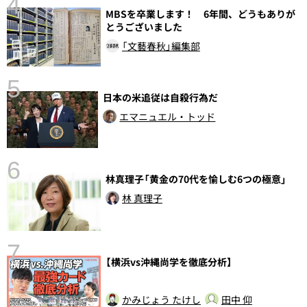
4
MBSを卒業します！ 6年間、どうもありが
さ
とうございました
実
「文藝春秋」編集部
5
日本の米追従は自殺行為だ
エマニュエル・トッド
6
林真理子「黄金の70代を愉しむ6つの極意」
し
林 真理子
7
【横浜vs沖縄尚学を徹底分析】
かみじょう たけし
田中 仰