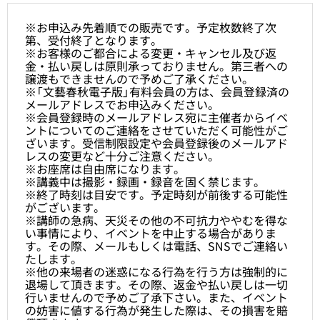
※お申込み先着順での販売です。予定枚数終了次
第、受付終了となります。
※お客様のご都合による変更・キャンセル及び返
金・払い戻しは原則承っておりません。第三者への
譲渡もできませんので予めご了承ください。
※「文藝春秋電子版」有料会員の方は、会員登録済の
メールアドレスでお申込みください。
※会員登録時のメールアドレス宛に主催者からイベ
ントについてのご連絡をさせていただく可能性がご
ざいます。受信制限設定や会員登録後のメールアド
レスの変更など十分ご注意ください。
※お座席は自由席になります。
※講義中は撮影・録画・録音を固く禁じます。
※終了時刻は目安です。予定時刻が前後する可能性
がございます。
※講師の急病、天災その他の不可抗力ややむを得な
い事情により、イベントを中止する場合がありま
す。その際、メールもしくは電話、SNSでご連絡い
たします。
※他の来場者の迷惑になる行為を行う方は強制的に
退場して頂きます。その際、返金や払い戻しは一切
行いませんので予めご了承下さい。また、イベント
の妨害に値する行為が発生した際は、その損害を賠