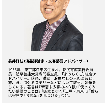
長井好弘（演芸評論家・文春落語アドバイザー）
1955年、東京都江東区生まれ。都民寄席実行委員
長、浅草芸能大賞専門審査員、「よみらくご」総合ア
ドバイザー。落語、講談、浪曲などの大衆演芸と、
旅、食、海外ミステリーなどについて取材、執筆を
している。著書は『新宿末広亭のネタ帳』『使ってみ
たい落語のことば』『噺家と歩く「江戸・東京」』『僕ら
は寄席で「お言葉」を見つけた』など。