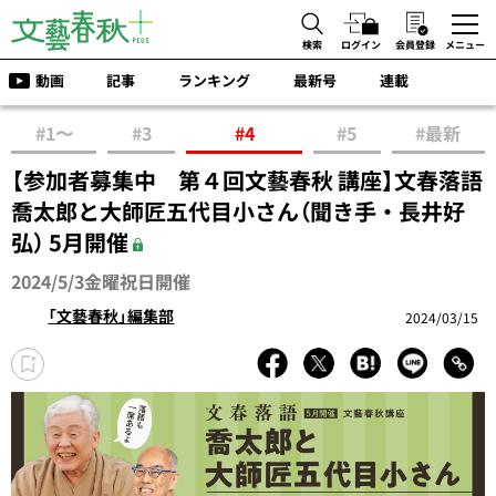
検索
ログイン
会員登録
メニュー
動画
記事
ランキング
最新号
連載
#1〜
#3
#4
#5
#最新
【参加者募集中 第４回文藝春秋 講座】文春落語
喬太郎と大師匠五代目小さん（聞き手・長井好
弘） 5月開催
2024/5/3金曜祝日開催
「文藝春秋」編集部
2024/03/15