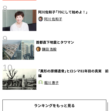
8
阿川佐和子「70にして始めよ！」
前
阿川 佐和子
9
首都直下地震とタワマン
鎌田 浩毅
10
「異形の原爆遺骨」ヒロシマ81年目の真実 前
編
堀川 惠子
ランキングをもっと見る