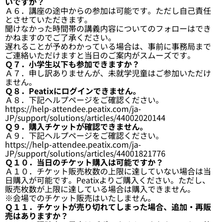
いですか？
Ａ６．講座の途中からの参加は可能です。ただし自己責任
とさせていただきます。
聞けなかった時間帯の講義内容についてのフォローはでき
かねますのでご了承ください。
遅れることが予めわかっている場合は、事前に事務局まで
ご連絡いただけますと当日のご案内がスムーズです。
Ｑ７．小学生以下も参加できますか？
Ａ７．申し訳ありませんが、未就学児童はご参加いただけ
ません。
Ｑ８．Peatixにログインできません。
Ａ８．下記ヘルプページをご確認ください。
https://help-attendee.peatix.com/ja-
JP/support/solutions/articles/44002020144
Ｑ９．購入チケットが確認できません。
Ａ９．下記ヘルプページをご確認ください。
https://help-attendee.peatix.com/ja-
JP/support/solutions/articles/44001821776
Ｑ１０．当日のチケット購入は可能ですか？
Ａ１０．チケット販売枚数の上限に達していない場合は当
日購入が可能です。Peatixよりご購入ください。ただし、
販売枚数が上限に達している場合は購入できません。
※会場でのチケット販売はいたしません。
Ｑ１１．チケットが売り切れてしまった場合、追加・再販
売はありますか？