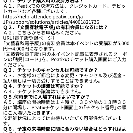
Ｑ１．チケット購入時の決済方法は？
Ａ１．Peatixでの決済方法は、クレジットカード、デビッ
トカードなど各種ございます。
https://help-attendee.peatix.com/ja-
JP/support/solutions/articles/44001821736
Ｑ２．「文藝春秋電子版」の有料会員になるには？
Ａ２．
こちらからお申込みください。
URL（電子版登録ページ）
「文藝春秋電子版」の有料会員は本イベントの受講料が5,000
円→4,000円になります。
「文藝春秋電子版」内の本イベント記事に表示されるクーポ
ンの「割引コード」を、Peatixのチケット購入画面にご入力
ください。
Ｑ３．チケットのキャンセルは可能ですか？
Ａ３．お客様のご都合による変更・キャンセル及び返金・
払い戻しは一切お受けすることはできません。
Ｑ４．チケットの譲渡は可能ですか？
Ａ４．チケットの譲渡はできません。
Ｑ５.何時までに入場すればよいですか？
Ａ５．講座の開始時間は１４時で、３０分前の１３時３０
分に開場し、Peatixチケット画面上の「チケット番号」の順
にご入場いただきます。
※混雑状況によってはお待ちいただく可能性がございま
す。
Ｑ６．予定の来場時間に間に合わない場合はどうすればよ