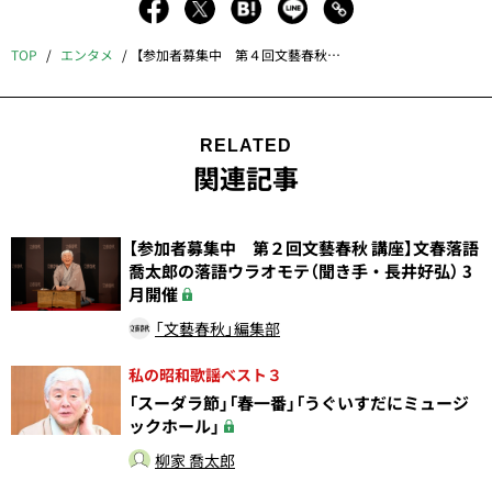
TOP
エンタメ
【参加者募集中 第４回文藝春秋 講座】文春落語 喬太郎と大師匠五代目小さん（聞き手・長井好弘） 5月開催
RELATED
関連記事
【参加者募集中 第２回文藝春秋 講座】文春落語
喬太郎の落語ウラオモテ（聞き手・長井好弘） 3
月開催
「文藝春秋」編集部
私の昭和歌謡ベスト３
「スーダラ節」「春一番」「うぐいすだにミュージ
ックホール」
柳家 喬太郎