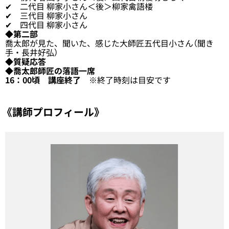
✔ 二代目 柳家小さん＜後＞柳家禽語楼
✔ 三代目 柳家小さん
✔ 四代目 柳家小さん
◆第二部
喬太郎が見た、聞いた、感じた大師匠五代目小さん（聞き
手・長井好弘）
◆質疑応答
◆喬太郎師匠の落語一席
16：00頃 講座終了
※終了時刻は目安です
《講師プロフィール》