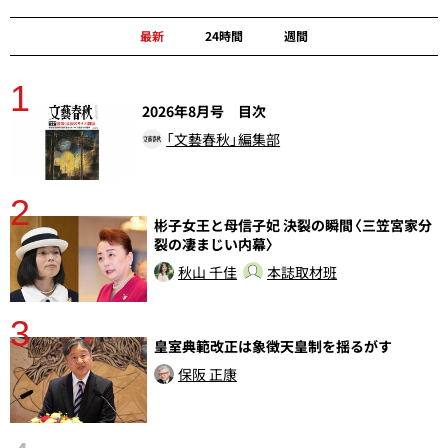
最新
24時間
週間
1
分
2026年8月号 目次
「文藝春秋」編集部
2
彬子女王と母信子妃 決裂の瞬間〈三笠宮家分
裂の凄まじい内幕〉
秋山 千佳
本誌取材班
3
皇室典範改正は象徴天皇制を揺るがす
保阪 正康