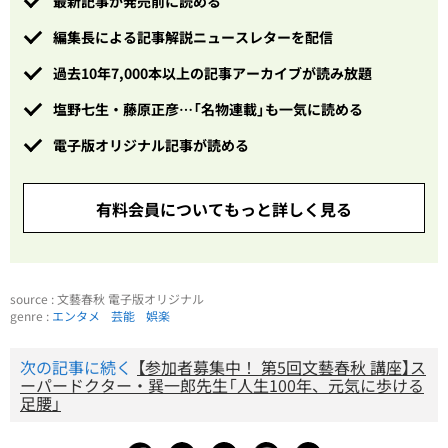
最新記事が発売前に読める
編集長による記事解説ニュースレターを配信
過去10年7,000本以上の記事アーカイブが読み放題
塩野七生・藤原正彦…「名物連載」も一気に読める
電子版オリジナル記事が読める
有料会員についてもっと詳しく見る
source : 文藝春秋 電子版オリジナル
genre :
エンタメ
芸能
娯楽
次の記事に続く
【参加者募集中！ 第5回文藝春秋 講座】ス
ーパードクター・巽一郎先生「人生100年、元気に歩ける
足腰」