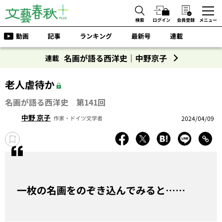
検索
ログイン
会員登録
メニュー
動画
記事
ランキング
最新号
連載
名画が語る西洋史｜中野京子
連載
老人虐待か
名画が語る西洋史 第141回
中野 京子
2024/04/09
作家・ドイツ文学者
一枚の名画をのぞき込んでみると……