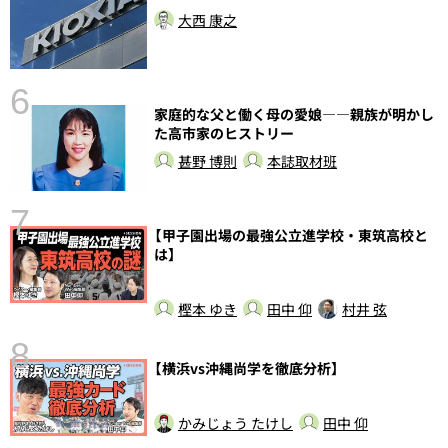
し
大西 康之
6
家庭的な父と働く母の愛娘――親族が明かし
た高市家のヒストリー
甚野 博則
本誌取材班
7
【甲子園出場の最強公立進学校・東筑高校と
は】
樫本 ゆき
田中 仰
村井 弦
8
【横浜vs沖縄尚学を徹底分析】
前
かみじょう たけし
田中 仰