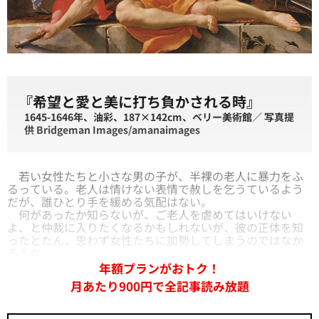
『希望と愛と美に打ち負かされる時』
1645-1646年、油彩、187×142cm、ベリー美術館／ 写真提
供 Bridgeman Images/amanaimages
若い女性たちと小さな男の子が、半裸の老人に暴力をふ
るっている。老人は情けない表情で赦しを乞うているよう
だが、誰ひとり手を緩める気配はない。
何があったか知らないが、ご老人を虐めてはいけない
よ、と仲裁に入りたくなるかもしれないが、彼の正体を知
ったとたん、思わず女性たちに加勢してしまうのではなか
ろうか。
年額プランがおトク！
月あたり900円で全記事読み放題