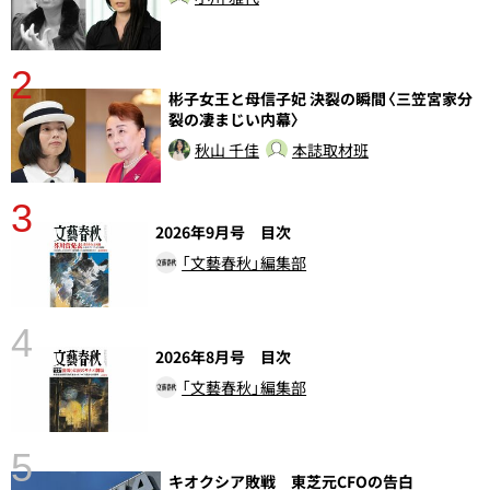
2
彬子女王と母信子妃 決裂の瞬間〈三笠宮家分
裂の凄まじい内幕〉
秋山 千佳
本誌取材班
3
2026年9月号 目次
「文藝春秋」編集部
4
2026年8月号 目次
「文藝春秋」編集部
5
キオクシア敗戦 東芝元CFOの告白