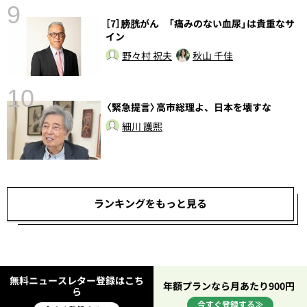
9
［7］膀胱がん 「痛みのない血尿」は貴重なサ
イン
野々村 祝夫
秋山 千佳
10
〈緊急提言〉高市総理よ、日本を壊すな
総
細川 護熙
ランキングをもっと見る
無料ニュースレター登録はこち
年額プランなら月あたり900円
ら
今すぐ登録する≫