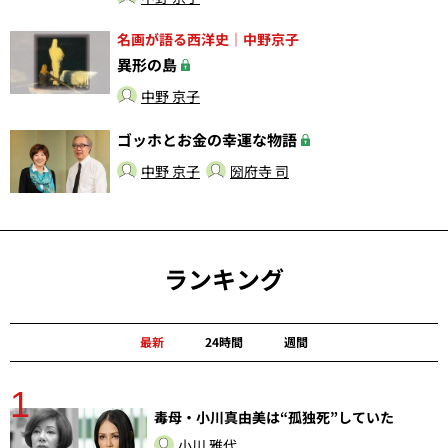
名画が語る西洋史｜中野京子
異形の島
中野 京子
ゴッホとお金の幸運な物語
中野 京子
圀府寺 司
ランキング
最新
24時間
週間
1
分
毒母・小川真由美は“孤独死”していた
小川 雅代