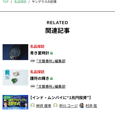
TOP
名品探訪
サングラスの記憶
RELATED
関連記事
名品探訪
青き夏時計
「文藝春秋」編集部
名品探訪
護符の輝き
「文藝春秋」編集部
【インド・ムンバイに“1兆円投資”】
PR
桝井 俊幸
中川 コージ
村井 弦