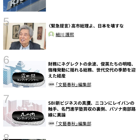
5
〈緊急提言〉高市総理よ、日本を壊すな
し
細川 護熙
6
財務にネグレクトの余波、俊英たちの明暗、
強権発動に揺れる総務、世代交代の季節を迎
えた経産
「文藝春秋」編集部
7
SBI新ビジネスの真贋、ニコンにレイバンの
触手、名門進学塾買収の裏側、パソナ南部路
線に異論
「文藝春秋」編集部
8