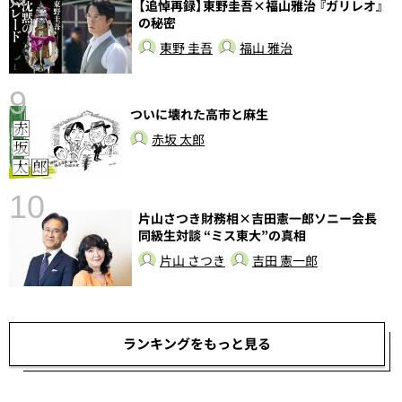
【追悼再録】東野圭吾×福山雅治 『ガリレオ』
前
の秘密
東野 圭吾
福山 雅治
9
ついに壊れた高市と麻生
赤坂 太郎
10
片山さつき財務相×吉田憲一郎ソニー会長
総
同級生対談 “ミス東大”の真相
片山 さつき
吉田 憲一郎
ランキングをもっと見る