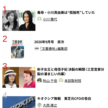
1
分
毒母・小川真由美は“孤独死”していた
小川 雅代
2
2026年9月号 目次
「文藝春秋」編集部
3
彬子女王と母信子妃 決裂の瞬間〈三笠宮家分
裂の凄まじい内幕〉
秋山 千佳
本誌取材班
4
キオクシア敗戦 東芝元CFOの告白
大西 康之