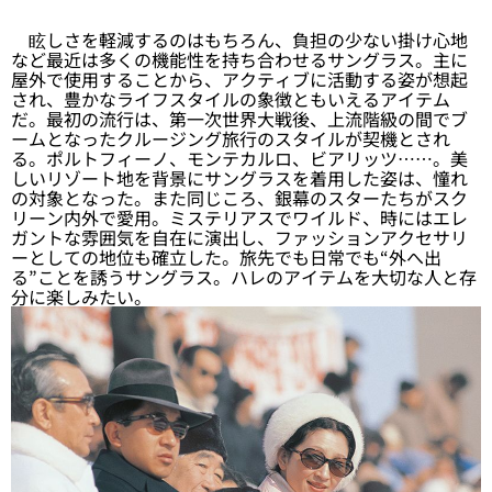
眩しさを軽減するのはもちろん、負担の少ない掛け心地
など最近は多くの機能性を持ち合わせるサングラス。主に
屋外で使用することから、アクティブに活動する姿が想起
され、豊かなライフスタイルの象徴ともいえるアイテム
だ。最初の流行は、第一次世界大戦後、上流階級の間でブ
ームとなったクルージング旅行のスタイルが契機とされ
る。ポルトフィーノ、モンテカルロ、ビアリッツ……。美
しいリゾート地を背景にサングラスを着用した姿は、憧れ
の対象となった。また同じころ、銀幕のスターたちがスク
リーン内外で愛用。ミステリアスでワイルド、時にはエレ
ガントな雰囲気を自在に演出し、ファッションアクセサリ
ーとしての地位も確立した。旅先でも日常でも“外へ出
る”ことを誘うサングラス。ハレのアイテムを大切な人と存
分に楽しみたい。