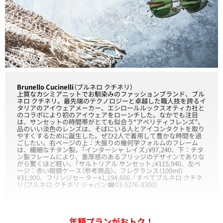
Brunello Cucinelli
（ブルネロ クチネリ）
上質なカシミアニットでお馴染みのファッションブランド、ブル
ネロ クチネリ。最先端のテクノロジーと卓越した職人技を誇るイ
タリアのアイウェアメーカー、エシロールルックスオティカ社と
のコラボにより初のアイウェアをローンチした。なかでも注目
は、サンセットの時間帯がとても似合う“アペリティフレンズ”。
品のいい淡色のレンズは、そばにいる人とアイコンタクトを取り
やすくするために誕生した。ぜひ2人で着用して豊かな時間を過
ごしたい。右ページの上：大振りの幾何学フォルムのフレーム
は、繊細なチタン製。「インターシャ レイズ」¥97,240、下：チタ
ン製フレームにより、重厚感のあるブリッジのデザインでありな
がら驚くほど軽い。「サルトリアル サンセット」¥115,940、左ペ
ージ：赤い眼鏡ケース（参考商品）、フレグランス（100ml）
¥31,900、フリンジセーター¥1,194,600／すべてブルネロ クチネ
リ（ブルネロ クチネリ ジャパン☎03-5276-8300）
年額プランがおトク！