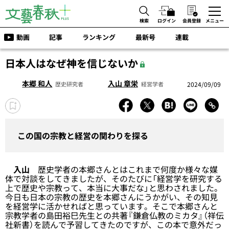
検索
ログイン
会員登録
メニュー
動画
記事
ランキング
最新号
連載
日本人はなぜ神を信じないか
本郷 和人
入山 章栄
2024/09/09
歴史研究者
経営学者
この国の宗教と経営の関わりを探る
入山
歴史学者の本郷さんとはこれまで何度か様々な媒
体で対談をしてきましたが、そのたびに「経営学を研究する
上で歴史や宗教って、本当に大事だな」と思わされました。
今日も日本の宗教の歴史を本郷さんにうかがい、その知見
を経営学に活かせればと思っています。そこで本郷さんと
宗教学者の島田裕巳先生との共著『鎌倉仏教のミカタ』（祥伝
社新書）を読んで予習してきたのですが、この本で意外だっ