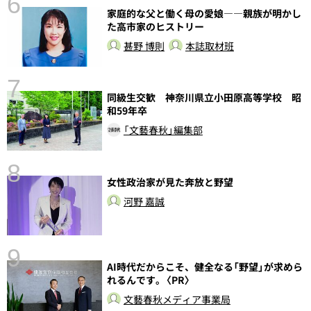
6
家庭的な父と働く母の愛娘――親族が明かし
た高市家のヒストリー
甚野 博則
本誌取材班
7
同級生交歓 神奈川県立小田原高等学校 昭
和59年卒
「文藝春秋」編集部
8
女性政治家が見た奔放と野望
前
河野 嘉誠
9
AI時代だからこそ、健全なる「野望」が求めら
れるんです。〈PR〉
文藝春秋メディア事業局