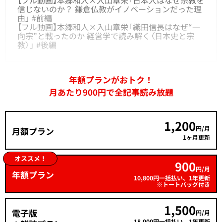
【フル動画】本郷和人×入山章栄「日本人はなぜ宗教を
信じないのか？ 鎌倉仏教がイノベーションだった理
由」 #前編
【フル動画】本郷和人×入山章栄「織田信長はなぜ“一
向宗”と戦ったのか 経営学で読み解く〈日本史と宗
教〉」 #後編
年額プランがおトク！
月あたり900円で全記事読み放題
1,200
円/月
月額プラン
1ヶ月更新
オススメ！
900
円/月
年額プラン
10,800円一括払い、1年更新
※トートバッグ付き
1,500
電子版
円/月
18,000円一括払い、1年更新