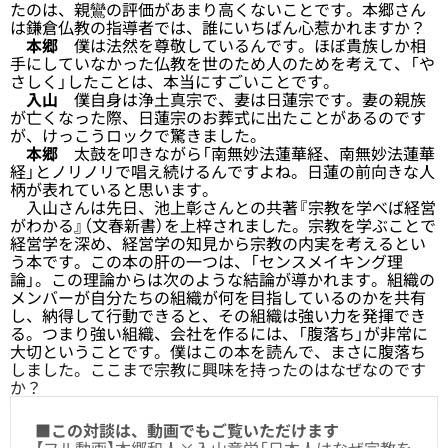
たのは、親鸞の評価があまり高くないことです。本郷さん
は鎌倉仏教の指導者では、誰にいちばん心惹かれますか？
本郷
僕は法然を尊敬しているんです。ほぼ貴族しか相
手にしていなかった仏教を世のため人のためを考えて、「や
さしく」したことは、本当にすごいことです。
入山
僕自身は浄土真宗で、妻は日蓮宗です。妻の親族
が亡くなった際、日蓮宗のお葬式に出たことがあるのです
が、けっこうロックで驚きました。
本郷
太鼓を叩きながら「南無妙法蓮華経、南無妙法蓮華
経」とノリノリで唱え続けるんですよね。日蓮の前向きな人
柄が表れていると思います。
入山さんは先日、池上彰さんとの共著『宗教を学べば経営
がわかる』（文春新書）を上梓されました。宗教を学ぶことで
経営学を深め、経営学の知見から宗教の内実を考えるとい
う本です。この本の肝の一つは、「センスメイキング理
論」。この理論からは次のような結論が導かれます。組織の
メンバーが自分たちの組織が何を目指しているのかを共有
し、納得して行動できると、その組織は強い力を発揮でき
る。つまり強い組織、会社を作るには、「腹落ち」が非常に
大切ということです。僕はこの本を読んで、まさに腹落ち
しました。ここまで宗教に興味を持ったのはなぜなのです
か？
■この対談は、動画でもご覧いただけます