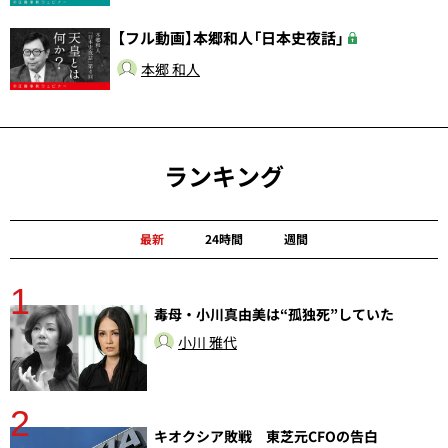
【フル動画】本郷和人「日本史夜話」
本郷 和人
ランキング
最新
24時間
週間
1
毒母・小川真由美は“孤独死”していた
小川 雅代
2
分
キオクシア敗戦 東芝元CFOの告白