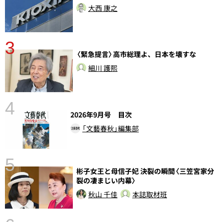
大西 康之
3
〈緊急提言〉高市総理よ、日本を壊すな
細川 護熙
4
2026年9月号 目次
「文藝春秋」編集部
5
彬子女王と母信子妃 決裂の瞬間〈三笠宮家分
し
裂の凄まじい内幕〉
秋山 千佳
本誌取材班