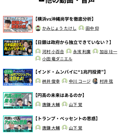
【横浜vs沖縄尚学を徹底分析】
かみじょう たけし
田中 仰
【日銀は政府から独立できていない？】
河村 小百合
永濱 利廣
加谷 珪一
小田 竜ダニエル
【インド・ムンバイに“1兆円投資”】
PR
桝井 俊幸
中川 コージ
村井 弦
【円高の未来はあるのか】
唐鎌 大輔
山下 覚
【トランプ・ベッセントの思惑】
唐鎌 大輔
山下 覚