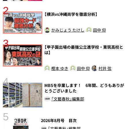
2
【横浜vs沖縄尚学を徹底分析】
かみじょう たけし
田中 仰
3
【甲子園出場の最強公立進学校・東筑高校と
は】
樫本 ゆき
田中 仰
村井 弦
4
さ
MBSを卒業します！ 6年間、どうもありが
実
とうございました
「文藝春秋」編集部
5
2026年8月号 目次
「文藝春秋」編集部