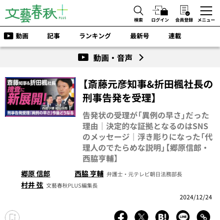
検索
ログイン
会員登録
メニュー
動画
記事
ランキング
最新号
連載
動画・音声
【斎藤元彦知事&折田楓社長の
刑事告発を受理】
告発状の受理が「異例の早さ」だった
理由｜決定的な証拠となるのはSNS
のメッセージ｜浮き彫りになった「代
理人のでたらめな説明」【郷原信郎・
西脇亨輔】
郷原 信郎
西脇 亨輔
弁護士・元テレビ朝日法務部長
村井 弦
文藝春秋PLUS編集長
2024/12/24