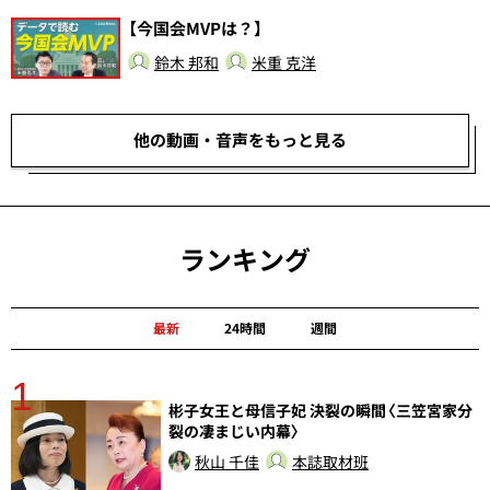
【今国会MVPは？】
鈴木 邦和
米重 克洋
他の動画・音声をもっと見る
ランキング
最新
24時間
週間
1
分
彬子女王と母信子妃 決裂の瞬間〈三笠宮家分
裂の凄まじい内幕〉
秋山 千佳
本誌取材班