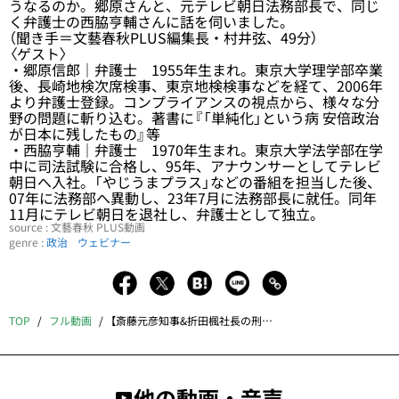
うなるのか。郷原さんと、元テレビ朝日法務部長で、同じ
く弁護士の西脇亨輔さんに話を伺いました。
（聞き手＝文藝春秋PLUS編集長・村井弦、49分）
〈ゲスト〉
・郷原信郎｜弁護士 1955年生まれ。東京大学理学部卒業
後、長崎地検次席検事、東京地検検事などを経て、2006年
より弁護士登録。コンプライアンスの視点から、様々な分
野の問題に斬り込む。著書に『「単純化」という病 安倍政治
が日本に残したもの』等
・西脇亨輔｜弁護士 1970年生まれ。東京大学法学部在学
中に司法試験に合格し、95年、アナウンサーとしてテレビ
朝日へ入社。「やじうまプラス」などの番組を担当した後、
07年に法務部へ異動し、23年7月に法務部長に就任。同年
11月にテレビ朝日を退社し、弁護士として独立。
source : 文藝春秋 PLUS動画
genre :
政治
ウェビナー
TOP
フル動画
【斎藤元彦知事&折田楓社長の刑事告発を受理】
他の動画・音声