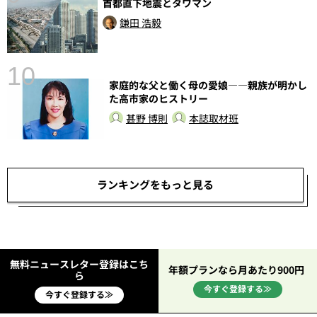
首都直下地震とタワマン
鎌田 浩毅
10
家庭的な父と働く母の愛娘――親族が明かし
た高市家のヒストリー
甚野 博則
本誌取材班
ランキングをもっと見る
無料ニュースレター登録はこち
年額プランなら月あたり900円
ら
今すぐ登録する≫
今すぐ登録する≫