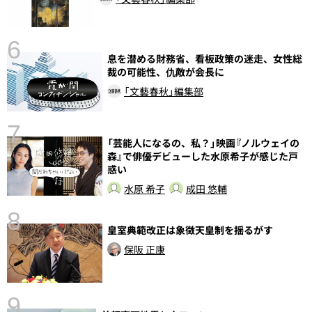
6
息を潜める財務省、看板政策の迷走、女性総
し
裁の可能性、仇敵が会長に
「文藝春秋」編集部
7
「芸能人になるの、私？」映画『ノルウェイの
森』で俳優デビューした水原希子が感じた戸
惑い
水原 希子
成田 悠輔
8
皇室典範改正は象徴天皇制を揺るがす
前
保阪 正康
9