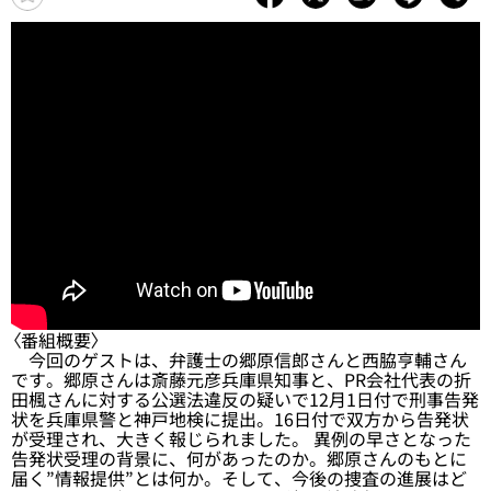
〈番組概要〉
今回のゲストは、弁護士の郷原信郎さんと西脇亨輔さん
です。郷原さんは斎藤元彦兵庫県知事と、PR会社代表の折
田楓さんに対する公選法違反の疑いで12月1日付で刑事告発
状を兵庫県警と神戸地検に提出。16日付で双方から告発状
が受理され、大きく報じられました。 異例の早さとなった
告発状受理の背景に、何があったのか。郷原さんのもとに
届く”情報提供”とは何か。そして、今後の捜査の進展はど