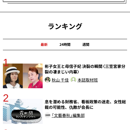
ランキング
最新
24時間
週間
1
分
彬子女王と母信子妃 決裂の瞬間〈三笠宮家分
裂の凄まじい内幕〉
秋山 千佳
本誌取材班
2
息を潜める財務省、看板政策の迷走、女性総
裁の可能性、仇敵が会長に
「文藝春秋」編集部