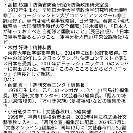
・高橋 杉雄｜防衛省防衛研究所防衛政策研究室長
1972年生まれ。早稲田大学大学院政治学研究科修士課程
修了、ジョージワシントン大学コロンビアンスクール修士
課程修了。専門は現代軍事戦略論、日米関係。著書に『現代
戦略論―大国間競争時代の安全保障』（並木書房）、『日本人
が知っておくべき 自衛隊と国防のこと』（辰巳出版）、『日本
で軍事を語るということ 軍事分析入門』（中央公論新社）な
ど。
・木村 好珠｜精神科医
東邦大学医学部を卒業し、2014年に医師免許を取得。在
学中の2009年にミス日本グランプリ決定コンテストで準ミ
ス日本を受賞し、2010年に日テレジェニック2010のメンバ
ーに選出された。現在は『 このみ こころとからだクリニッ
ク』 で院長として勤務。
〈MC〉
・薗部 真一｜週刊文春エンタ＋編集長
1978年生まれ。元『このマンガがすごい！』（宝島社）編集
長。現『週刊文春エンタ＋』（文芸春秋）編集長。『翔んで埼
玉』（魔夜峰央）、『万引き家族』（是枝裕和）などの編集を担
当。
・小田竜ダニエル｜文藝春秋PLUS編集部
1998年、神奈川県横浜市出身。2022年4月に株式会社文
藝春秋に入社し、「週刊文春」編集部に配属。2024年7月に
「文春オンライン」編集部、同年12月に「文藝春秋PLUS」編
集部。イギリスと日本のハーフでYMO、電気グルーヴのフ