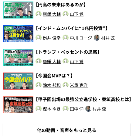
【円高の未来はあるのか】
唐鎌 大輔
山下 覚
【インド・ムンバイに“1兆円投資”】
PR
桝井 俊幸
中川 コージ
村井 弦
【トランプ・ベッセントの思惑】
唐鎌 大輔
山下 覚
【今国会MVPは？】
鈴木 邦和
米重 克洋
【甲子園出場の最強公立進学校・東筑高校とは】
樫本 ゆき
田中 仰
村井 弦
他の動画・音声をもっと見る