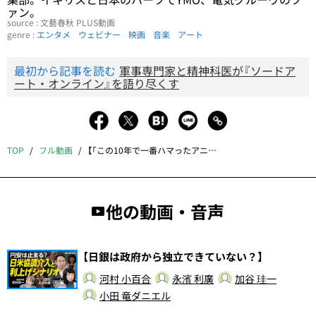
ァン。
source : 文藝春秋 PLUS動画
genre :
エンタメ
ウェビナー
映画
音楽
アート
最初から記事を読む
軍事専門家と精神科医が『ソードア
ート・オンライン』を語り尽くす
TOP
フル動画
【「この10年で一番ハマったアニメ」】
他の動画・音声
【日銀は政府から独立できていない？】
河村 小百合
永濱 利廣
加谷 珪一
小田 竜ダニエル