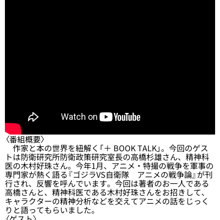
〈番組概要〉
作家と本の世界を紐解く「＋ BOOK TALK」。今回のゲス
トは防衛研究所防衛政策研究室長の高橋杉雄さん、精神科
医の木村好珠さん。今年1月、アニメ・特撮の戦争を軍事の
専門家が熱く語る『ゴジラVS自衛隊 アニメの戦争論』が刊
行され、反響を呼んでいます。今回は著者のお一人である
高橋さんと、精神科医である木村好珠さんをお招きして、
キャラクターの精神分析などを交えてアニメの話をじっく
りと語ってもらいました。
〈ゲスト〉