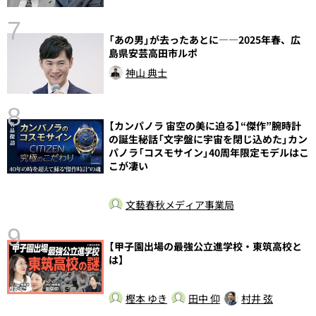
7
「あの男」が去ったあとに――2025年春、広
島県安芸高田市ルポ
神山 典士
8
【カンパノラ 宙空の美に迫る】“傑作”腕時計
前
の誕生秘話「文字盤に宇宙を閉じ込めた」カン
パノラ「コスモサイン」40周年限定モデルはこ
こが凄い
文藝春秋メディア事業局
9
【甲子園出場の最強公立進学校・東筑高校と
は】
樫本 ゆき
田中 仰
村井 弦