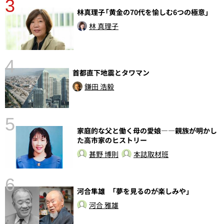
3
林真理子「黄金の70代を愉しむ6つの極意」
林 真理子
4
首都直下地震とタワマン
さ
実
鎌田 浩毅
5
家庭的な父と働く母の愛娘――親族が明かし
た高市家のヒストリー
甚野 博則
本誌取材班
6
河合隼雄 「夢を見るのが楽しみや」
し
河合 雅雄