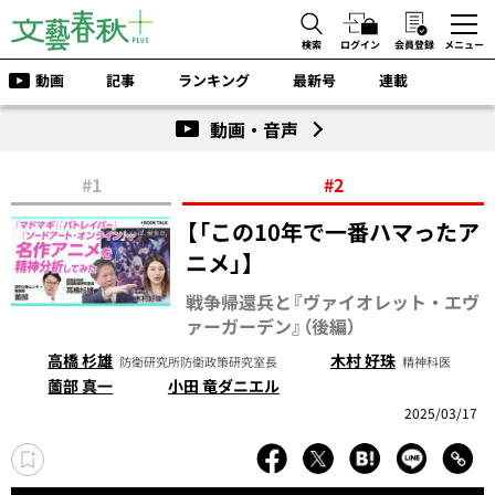
検索
ログイン
会員登録
メニュー
動画
記事
ランキング
最新号
連載
動画・音声
#1
#2
【「この10年で一番ハマったア
ニメ」】
戦争帰還兵と『ヴァイオレット・エヴ
ァーガーデン』（後編）
高橋 杉雄
木村 好珠
防衛研究所防衛政策研究室長
精神科医
薗部 真一
小田 竜ダニエル
2025/03/17