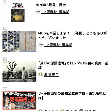
4
2026年8月号 目次
さ
「文藝春秋」編集部
実
5
MBSを卒業します！ 6年間、どうもありが
とうございました
「文藝春秋」編集部
6
「異形の原爆遺骨」ヒロシマ81年目の真実 前
編
し
堀川 惠子
7
【甲子園出場の最強公立進学校・東筑高校と
は】