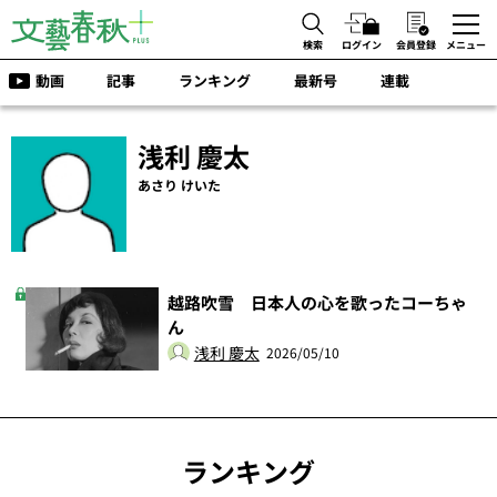
検索
ログイン
会員登録
メニュー
動画
記事
ランキング
最新号
連載
浅利 慶太
あさり けいた
越路吹雪 日本人の心を歌ったコーちゃ
ん
浅利 慶太
2026/05/10
ランキング