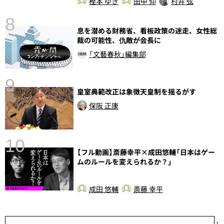
樫本 ゆき
田中 仰
村井 弦
8
息を潜める財務省、看板政策の迷走、女性総
前
裁の可能性、仇敵が会長に
「文藝春秋」編集部
9
皇室典範改正は象徴天皇制を揺るがす
保阪 正康
10
【フル動画】斎藤幸平×成田悠輔「日本はゲー
ムのルールを変えられるか？」
成田 悠輔
斎藤 幸平