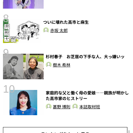
8
ついに壊れた高市と麻生
前
赤坂 太郎
9
杉村春子 お芝居の下手な人、大っ嫌いッ
樹木 希林
10
家庭的な父と働く母の愛娘――親族が明かし
総
た高市家のヒストリー
甚野 博則
本誌取材班