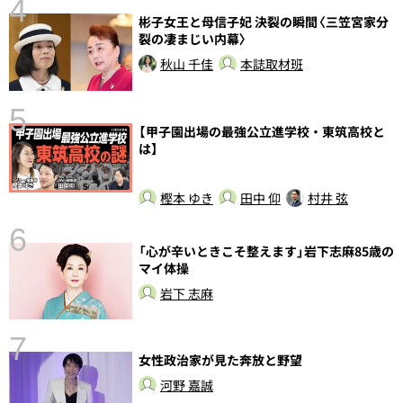
4
彬子女王と母信子妃 決裂の瞬間〈三笠宮家分
裂の凄まじい内幕〉
秋山 千佳
本誌取材班
5
【甲子園出場の最強公立進学校・東筑高校と
し
は】
樫本 ゆき
田中 仰
村井 弦
6
「心が辛いときこそ整えます」岩下志麻85歳の
マイ体操
岩下 志麻
7
女性政治家が見た奔放と野望
河野 嘉誠