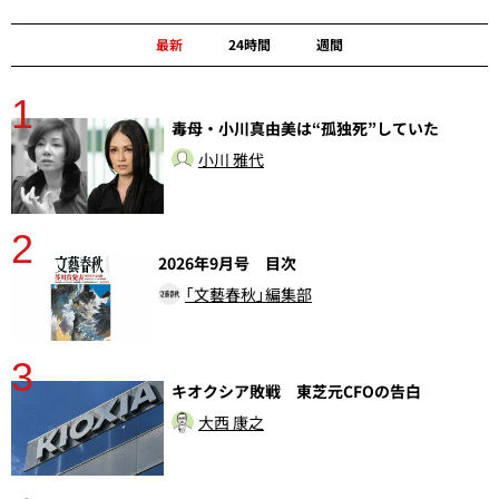
最新
24時間
週間
1
分
毒母・小川真由美は“孤独死”していた
小川 雅代
2
2026年9月号 目次
「文藝春秋」編集部
3
キオクシア敗戦 東芝元CFOの告白
大西 康之