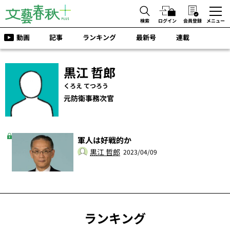
検索
ログイン
会員登録
メニュー
動画
記事
ランキング
最新号
連載
黒江 哲郎
くろえ てつろう
元防衛事務次官
軍人は好戦的か
黒江 哲郎
2023/04/09
ランキング