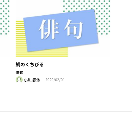
鯛のくちびる
俳句
小川 春休
2020/02/01