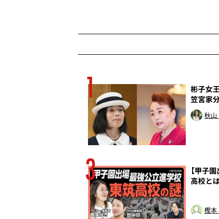
1
殺行為だ
彬子女王
笠宮家
トッド
秋山
3
の癒着は終わってい
【甲子
高校とは
樫本