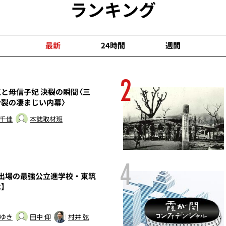
ランキング
最新
24時間
週間
2
と母信子妃 決裂の瞬間〈三
分裂の凄まじい内幕〉
 千佳
本誌取材班
4
園出場の最強公立進学校・東筑
】
 ゆき
田中 仰
村井 弦