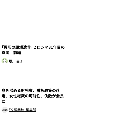
1
「異形の原爆遺骨」ヒロシマ81年目の
真実 前編
堀川 惠子
3
息を潜める財務省、看板政策の迷
走、女性総裁の可能性、仇敵が会長
に
「文藝春秋」編集部