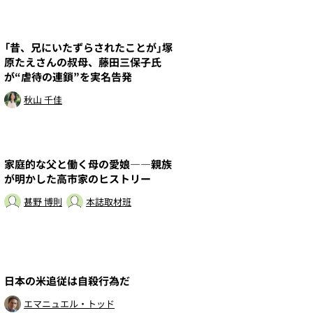
5
「昔、兄にいたずらされたことが」塚
原たえさんの叔母、藤田三保子氏
が“虐待の連鎖”を実名告発
秋山 千佳
7
家庭的な父と働く母の愛娘――親族
が明かした高市家のヒストリー
甚野 博則
本誌取材班
9
日本の米追従は自殺行為だ
エマニュエル・トッド