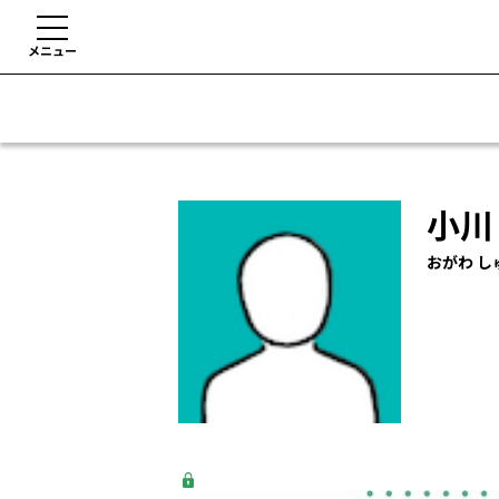
メニュー
小川
おがわ し