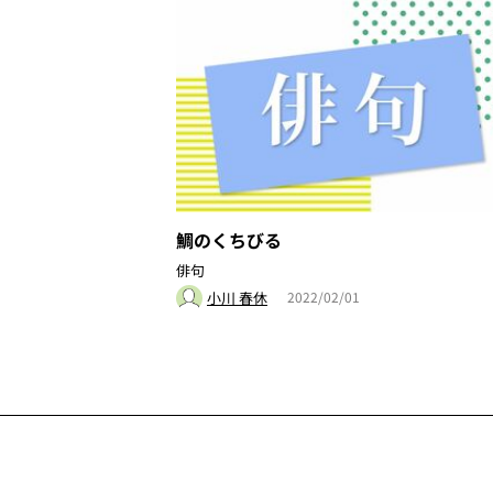
鯛のくちびる
俳句
小川 春休
2022/02/01