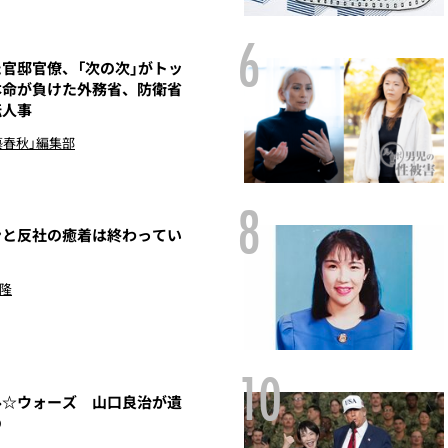
6
官邸官僚、「次の次」がトッ
本命が負けた外務省、防衛省
転人事
藝春秋」編集部
8
ンと反社の癒着は終わってい
 隆
10
☆ウォーズ 山口良治が遺
の