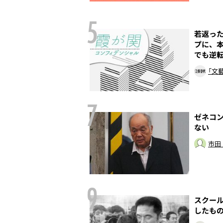
5
母の愛娘――親族
若返った
のヒストリー
プに、
でも逆
本誌取材班
「文
7
なれなかった男
ゼネコ
ない
市田
9
法
スクール
したも