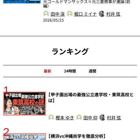
元ゴールドマンサックス×元三菱商事が激論（前
編）
田中 渓
堀口 ミイナ
村井 弦
2026/05/23
ランキング
最新
24時間
週間
1
分
【甲子園出場の最強公立進学校・東筑高校と
は】
樫本 ゆき
田中 仰
村井 弦
2
【横浜vs沖縄尚学を徹底分析】