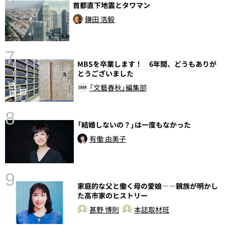
首都直下地震とタワマン
し
鎌田 浩毅
7
MBSを卒業します！ 6年間、どうもありが
とうございました
「文藝春秋」編集部
8
「結婚しないの？」は一度もなかった
前
有働 由美子
9
家庭的な父と働く母の愛娘――親族が明かし
た高市家のヒストリー
甚野 博則
本誌取材班