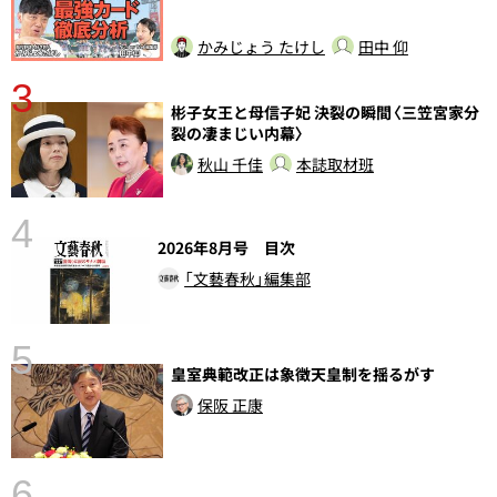
かみじょう たけし
田中 仰
3
彬子女王と母信子妃 決裂の瞬間〈三笠宮家分
裂の凄まじい内幕〉
秋山 千佳
本誌取材班
4
さ
2026年8月号 目次
実
「文藝春秋」編集部
5
皇室典範改正は象徴天皇制を揺るがす
保阪 正康
6