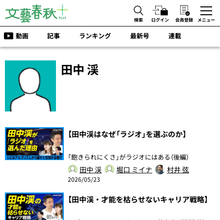
検索
ログイン
会員登録
メニュー
動画
記事
ランキング
最新号
連載
田中 渓
【田中渓はなぜ「ラジオ」を選ぶのか】
「飽きられにくさ」がラジオにはある（後編）
田中 渓
堀口 ミイナ
村井 弦
2026/05/23
【田中渓・才能を枯らせないキャリア戦略】