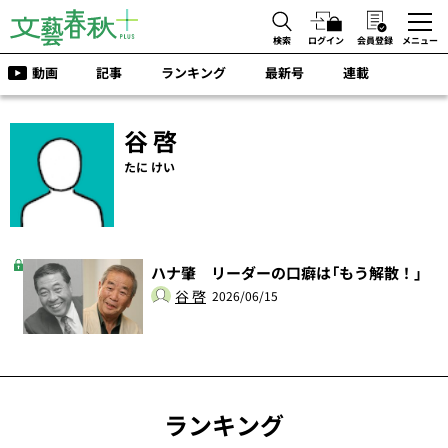
検索
ログイン
会員登録
メニュー
動画
記事
ランキング
最新号
連載
谷 啓
たに けい
ハナ肇 リーダーの口癖は「もう解散！」
谷 啓
2026/06/15
ランキング