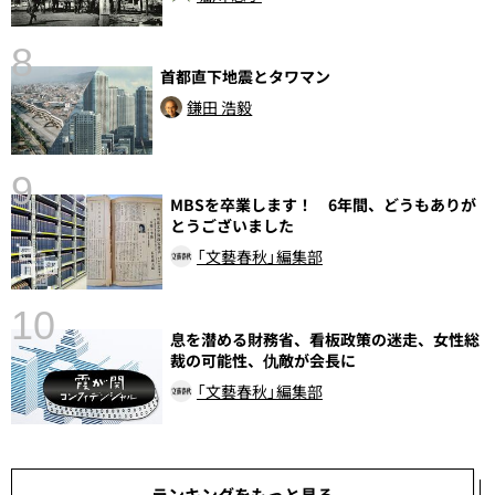
8
首都直下地震とタワマン
前
鎌田 浩毅
9
MBSを卒業します！ 6年間、どうもありが
とうございました
「文藝春秋」編集部
10
息を潜める財務省、看板政策の迷走、女性総
裁の可能性、仇敵が会長に
「文藝春秋」編集部
ランキングをもっと見る