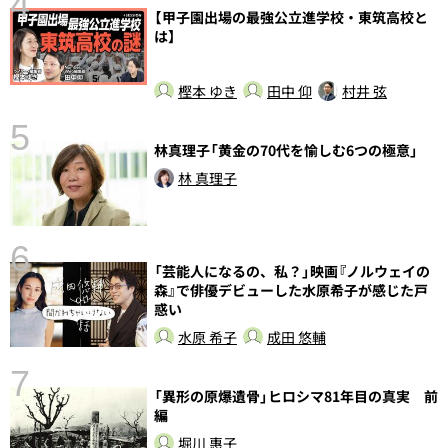
4
【甲子園出場の最強公立進学校・東筑高校と
さ
は】
実
樫本 ゆき
田中 仰
村井 弦
5
林真理子「黄金の70代を愉しむ6つの極意」
林 真理子
6
「芸能人になるの、私？」映画『ノルウェイの
し
森』で俳優デビューした水原希子が感じた戸
惑い
水原 希子
成田 悠輔
7
「異形の原爆遺骨」ヒロシマ81年目の真実 前
編
堀川 惠子