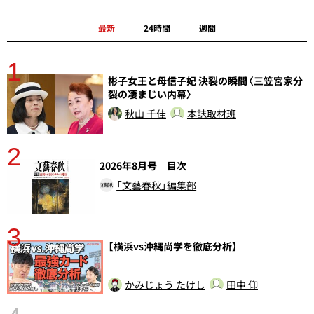
最新
24時間
週間
1
分
彬子女王と母信子妃 決裂の瞬間〈三笠宮家分
裂の凄まじい内幕〉
秋山 千佳
本誌取材班
2
2026年8月号 目次
「文藝春秋」編集部
3
【横浜vs沖縄尚学を徹底分析】
かみじょう たけし
田中 仰