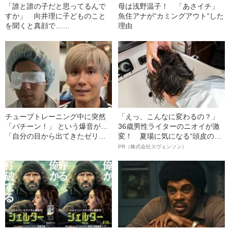
「誰と誰の子だと思ってるんで
母は浅野温子！ 「あさイチ」
すか」 向井理に子どものこと
魚住アナが“カミングアウト”した
を聞くと真顔で……
理由
チューブトレーニング中に突然
「えっ、こんなに変わるの？」
「バチーン！」 という爆音が…
36歳男性ライターのニオイが激
「自分の目から出てきたゼリー
変！ 夏場に気になる“頭皮のニ
状の白っぽいものを握りしめて
オイ”や“ベタつき”を解消す
PR（株式会社スヴェンソン）
いました」柿谷や宇佐美ともプ
る、“ウィッグのスペシャリス
レーした“サッカー選手”が視覚障
ト”が生み出した徹底ケアとは
害を負った“恐怖の瞬間”を明かす