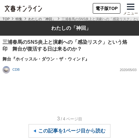
電子版TOP
メニュー
TOP
特集
わたしの「神回」
三浦春馬のSNS炎上と演劇への「感染リスク」と
わたしの「神回」
三浦春馬のSNS炎上と演劇への「感染リスク」という烙
印 舞台が復活する日は来るのか？
舞台『ホイッスル・ダウン・ザ・ウィンド』
CDB
2020/05/03
3
/4
ページ目
この記事を1ページ目から読む