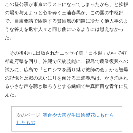
この昼公演が東京のラストになってしまったから」と挨拶
の場を与えようと心を砕く三浦春馬が、この国の中枢部
で、自粛要請で困窮する貧困層の問題に冷たく他人事のよ
うな答えを返す人々と同じ側にいるようには思えなかっ
た。
その後4月に出版されたエッセイ集「日本製」の中で47
都道府県を回り、沖縄で伝統芸能に、福島で農業復興への
試みに、広島で『ヒロシマを語り継ぐ教師の会』から被爆
の記憶と反戦の思いに耳を傾ける三浦春馬は、かき消され
る小さな声を聴き取ろうとする繊細で生真面目な青年に見
えた。
次のページ
舞台や大衆が生田絵梨花にもたら
したもの