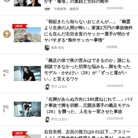
かす「毒母」の素顔と空白の晩年
2026/08/09
「文藝春秋」編集部
「朝起きたら知らないおじさんが…」「幽霊
NEW
より生身の人間が怖い」家賃2万円の事故物件
にも住んだ右目全盲のサッカー選手が明かす
ヤバすぎる“海外サッカー事情”
5時間前
黒島 暁生
「義足の体で夜の営みはできるのか」誰にも
相談できなかった切実な悩みも…脚を失った
4位
モデル・かわけい（28）が「ずっと運がい
4
い」と言えるワケ
2026/08/09
市川 はるひ
「右脚があらぬ方向に180度ねじれて…」バイ
ク事故で脚を切断…元競泳選手の義足モデル
5位
5
（28）を襲った、人生を一変させた事故
2026/08/09
市川 はるひ
右目失明、左目の視力は0.01以下…アスリー
NEW
トとして致命的な怪我を負った男が、それで