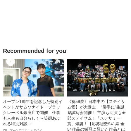
Recommended for you
オープン1周年を記念した特別イ
《祝59歳》日本中の【ステイサ
ベントがサムソナイト・ブラッ
ム愛】が大暴走！ “勝手に”生誕
クレーベル銀座店で開催 仕事
祭試写会開催！ 主演も助演も全
も人生も自分らしく～笑顔あふ
部ステイサム！「ステサミー
れる特別対談～
賞」爆誕！【応募総数941票 全
54作品の栄冠に輝いた作品とは
PR（サムソナイト・ジャパン）