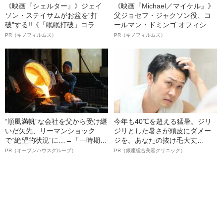
《映画『シェルター』》ジェイ
《映画『Michael／マイケル』》
ソン・ステイサムがお盆を“打
父ジョセフ・ジャクソン役、コ
破”する!!《「眠眠打破」コラ
ールマン・ドミンゴ オフィシャ
ボ》
ルインタビュー“観客を魅了した
PR（キノフィルムズ）
PR（キノフィルムズ）
名優、複雑な父親像への想いを
語る”《日本興収70億円突破》
“順風満帆”な会社を父から受け継
今年も40℃を超える猛暑。ジリ
いだ矢先、リーマンショック
ジリとした暑さが頭皮にダメー
で“絶望的状況”に…→「一時期は
ジを。あなたの抜け毛大丈
納品3年待ち」のヒット商品を生
夫！？
PR（オープンハウスグループ）
PR（銀座総合美容クリニック）
んで危機を脱した四代目社長が
明かす、“逆転の戦術”