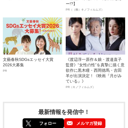
ー!?】
PR（（株）キノフィルムズ）
文藝春秋SDGsエッセイ大賞
《渡辺淳一原作＆娘・渡邉直子
2026大募集
監督》“女性の性”を真摯に描く意
欲作に黒木瞳・西岡德馬・吉田
PR
羊が出演決定！《映画『月がみ
ている』》
PR（キノフィルムズ）
最新情報を発信中！
フォロー
メルマガ登録