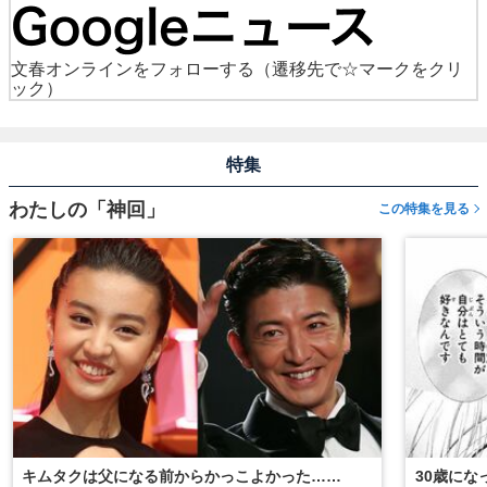
文春オンラインをフォローする
（遷移先で☆マークをクリ
ック）
特集
わたしの「神回」
この特集を見る
キムタクは父になる前からかっこよかった……
30歳に