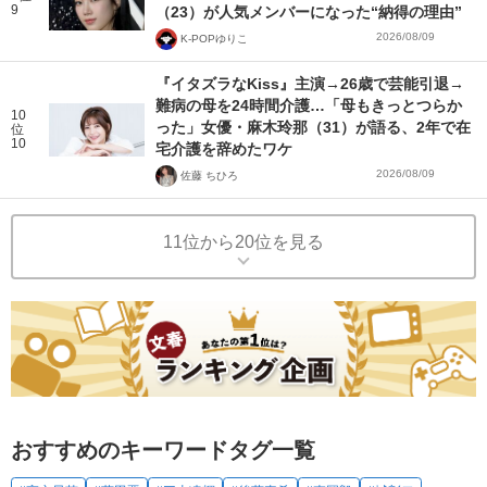
9
（23）が人気メンバーになった“納得の理由”
2026/08/09
K-POPゆりこ
『イタズラなKiss』主演→26歳で芸能引退→
難病の母を24時間介護…「母もきっとつらか
10
った」女優・麻木玲那（31）が語る、2年で在
位
10
宅介護を辞めたワケ
2026/08/09
佐藤 ちひろ
11位から20位を見る
おすすめのキーワードタグ一覧