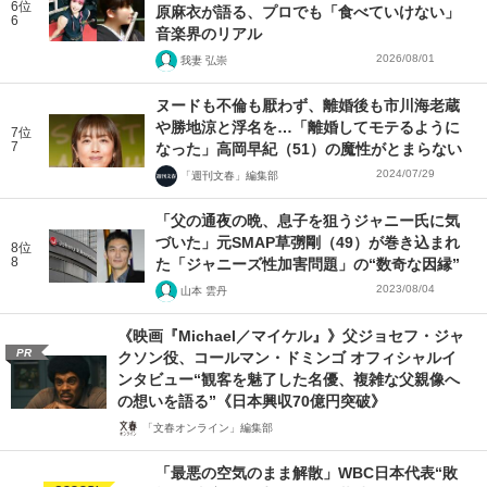
6位
原麻衣が語る、プロでも「食べていけない」
6
音楽界のリアル
2026/08/01
我妻 弘崇
ヌードも不倫も厭わず、離婚後も市川海老蔵
や勝地涼と浮名を…「離婚してモテるように
7位
7
なった」高岡早紀（51）の魔性がとまらない
2024/07/29
「週刊文春」編集部
「父の通夜の晩、息子を狙うジャニー氏に気
づいた」元SMAP草彅剛（49）が巻き込まれ
8位
8
た「ジャニーズ性加害問題」の“数奇な因縁”
2023/08/04
山本 雲丹
《映画『Michael／マイケル』》父ジョセフ・ジャ
PR
クソン役、コールマン・ドミンゴ オフィシャルイ
ンタビュー“観客を魅了した名優、複雑な父親像へ
の想いを語る”《日本興収70億円突破》
「文春オンライン」編集部
「最悪の空気のまま解散」WBC日本代表“敗