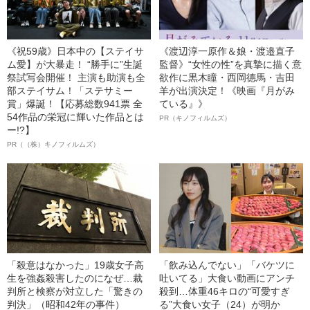
《祝59歳》日本中の【ステイサ
《渡辺淳一原作＆娘・渡邉直子
ム愛】が大暴走！ “勝手に”生誕
監督》“女性の性”を真摯に描く意
祭試写会開催！ 主演も助演も全
欲作に黒木瞳・西岡德馬・吉田
部ステイサム！「ステサミー
羊が出演決定！《映画『月がみ
賞」爆誕！【応募総数941票 全
ている』》
54作品の栄冠に輝いた作品とは
PR（キノフィルムズ）
ー!?】
PR（（株）キノフィルムズ）
「殺意はなかった」19歳女子高
「飲み込んでない」「バケツに
生を強姦殺害したのになぜ…裁
吐いてる」大食い動画にアンチ
判所と検察が対立した「驚きの
殺到…体重46キロの“可愛すぎ
判決」（昭和42年の事件）
る”大食い女子（24）が明か