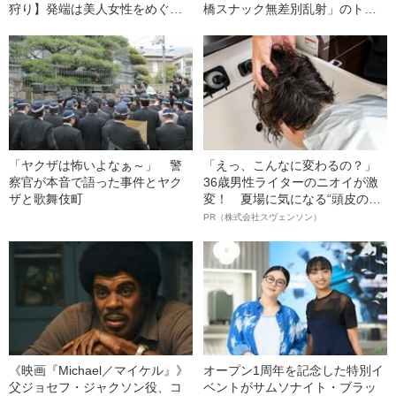
狩り】発端は美人女性をめぐ
橋スナック無差別乱射」のトラ
る”掟破り”《警視庁は捜査本部設
ウマ《現役幹部が証言》
置》
「ヤクザは怖いよなぁ～」 警
「えっ、こんなに変わるの？」
察官が本音で語った事件とヤク
36歳男性ライターのニオイが激
ザと歌舞伎町
変！ 夏場に気になる“頭皮のニ
オイ”や“ベタつき”を解消す
PR（株式会社スヴェンソン）
る、“ウィッグのスペシャリス
ト”が生み出した徹底ケアとは
《映画『Michael／マイケル』》
オープン1周年を記念した特別イ
父ジョセフ・ジャクソン役、コ
ベントがサムソナイト・ブラッ