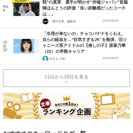
SCOOP!
戦”の真実 選手が明かす“井端ジャパン”首脳
9位
陣ほんとうの評価「良い距離感だったコーチ
9
は…」
2026/08/06
「週刊文春」編集部
「生理が来ないの」チョコバナナをくわえ、
自らの経血を…“狂気すぎるJK”を熱演、旧ジ
10
ャニーズ系アイドルの【推しの子】原菜乃華
位
10
（22）の早熟キャリア
2026/08/05
ゆるま 小林
11位から20位を見る