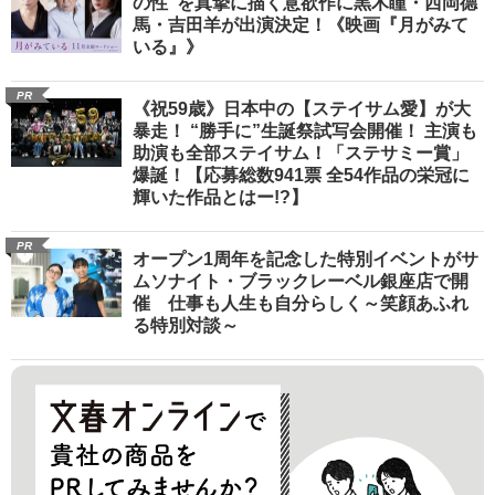
の性”を真摯に描く意欲作に黒木瞳・西岡德
馬・吉田羊が出演決定！《映画『月がみて
いる』》
PR
《祝59歳》日本中の【ステイサム愛】が大
暴走！ “勝手に”生誕祭試写会開催！ 主演も
助演も全部ステイサム！「ステサミー賞」
爆誕！【応募総数941票 全54作品の栄冠に
輝いた作品とはー!?】
PR
オープン1周年を記念した特別イベントがサ
ムソナイト・ブラックレーベル銀座店で開
催 仕事も人生も自分らしく～笑顔あふれ
る特別対談～