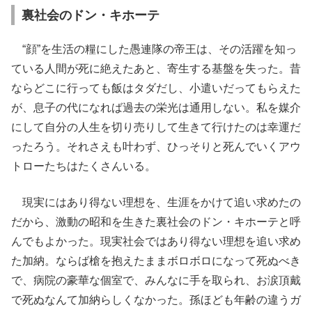
裏社会のドン・キホーテ
“顔”を生活の糧にした愚連隊の帝王は、その活躍を知っ
ている人間が死に絶えたあと、寄生する基盤を失った。昔
ならどこに行っても飯はタダだし、小遣いだってもらえた
が、息子の代になれば過去の栄光は通用しない。私を媒介
にして自分の人生を切り売りして生きて行けたのは幸運だ
ったろう。それさえも叶わず、ひっそりと死んでいくアウ
トローたちはたくさんいる。
現実にはあり得ない理想を、生涯をかけて追い求めたの
だから、激動の昭和を生きた裏社会のドン・キホーテと呼
んでもよかった。現実社会ではあり得ない理想を追い求め
た加納。ならば槍を抱えたままボロボロになって死ぬべき
で、病院の豪華な個室で、みんなに手を取られ、お涙頂戴
で死ぬなんて加納らしくなかった。孫ほども年齢の違うガ