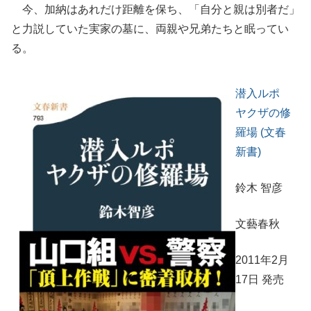
今、加納はあれだけ距離を保ち、「自分と親は別者だ」
と力説していた実家の墓に、両親や兄弟たちと眠ってい
る。
潜入ルポ
ヤクザの修
羅場 (文春
新書)
鈴木 智彦
文藝春秋
2011年2月
17日 発売