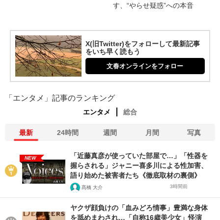
す、“やらせ疑惑”への本音
X(旧Twitter)をフォローして最新記事
をいち早く読もう
文春オンラインをフォロー
「エンタメ」記事のランキング
エンタメ
総合
最新
24時間
週間
月間
写真
「近藤真彦が使っていた部屋で…」「性器を
NEW
握らされる」ジャニー喜多川による性加害、
語り始めた被害者たち《徹底取材の裏側》
3時間前
髙橋 大介
ヤクザ顔負けの「血みどろ情事」豊満な身体
を舐めまわされ…「自称16歳美少女」怪演