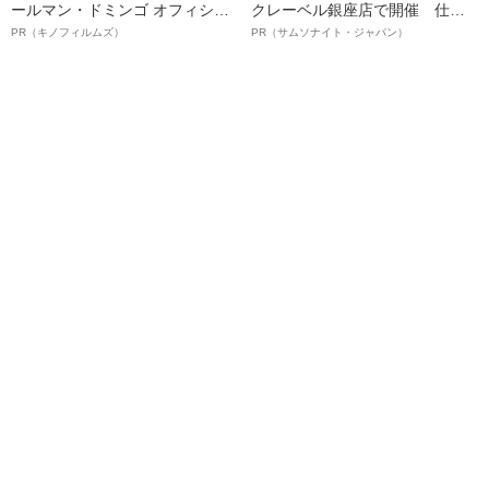
ールマン・ドミンゴ オフィシャ
クレーベル銀座店で開催 仕事
ルインタビュー“観客を魅了した
も人生も自分らしく～笑顔あふ
PR（キノフィルムズ）
PR（サムソナイト・ジャパン）
名優、複雑な父親像への想いを
れる特別対談～
語る”《日本興収70億円突破》