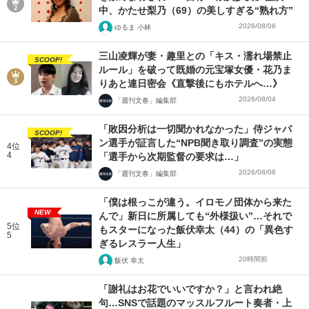
中、かたせ梨乃（69）の美しすぎる“熟れ方”
2026/08/06
ゆるま 小林
三山凌輝が妻・趣里との「キス・濡れ場禁止
SCOOP!
ルール」を破って既婚の元宝塚女優・花乃ま
りあと連日密会《直撃後にもホテルへ…》
2026/08/04
「週刊文春」編集部
「敗因分析は一切聞かれなかった」侍ジャパ
SCOOP!
ン選手が証言した“NPB聞き取り調査”の実態
4位
4
「選手から次期監督の要求は…」
2026/08/06
「週刊文春」編集部
「僕は根っこが違う。イロモノ団体から来た
NEW
んで」新日に所属しても“外様扱い”…それで
5位
もスターになった飯伏幸太（44）の「異色す
5
ぎるレスラー人生」
20時間前
飯伏 幸太
「謝礼はお花でいいですか？」と言われ絶
句…SNSで話題のマッスルフルート奏者・上