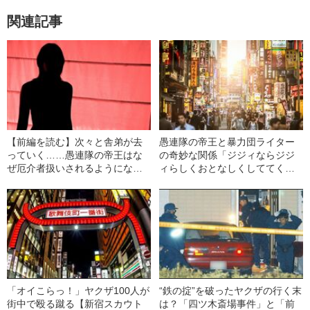
関連記事
【前編を読む】次々と舎弟が去
愚連隊の帝王と暴力団ライター
っていく……愚連隊の帝王はな
の奇妙な関係「ジジィならジジ
ぜ厄介者扱いされるようになっ
ィらしくおとなしくしててくだ
たのか
さい！」
「オイこらっ！」ヤクザ100人が
“鉄の掟”を破ったヤクザの行く末
街中で殴る蹴る【新宿スカウト
は？「四ツ木斎場事件」と「前