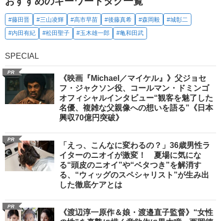
おすすめのキーワードタグ一覧
#藤田晋
#三山凌輝
#高市早苗
#後藤真希
#森岡毅
#城彰二
#内田有紀
#松田聖子
#玉木雄一郎
#亀和田武
SPECIAL
PR
《映画『Michael／マイケル』》父ジョセ
フ・ジャクソン役、コールマン・ドミンゴ
オフィシャルインタビュー“観客を魅了した
名優、複雑な父親像への想いを語る”《日本
興収70億円突破》
PR
「えっ、こんなに変わるの？」36歳男性ラ
イターのニオイが激変！ 夏場に気にな
る“頭皮のニオイ”や“ベタつき”を解消す
る、“ウィッグのスペシャリスト”が生み出
した徹底ケアとは
PR
《渡辺淳一原作＆娘・渡邉直子監督》“女性