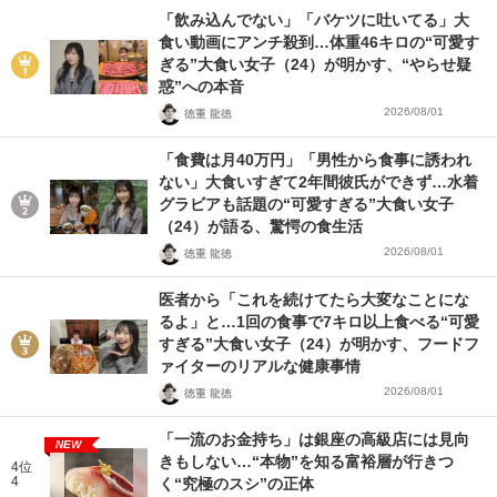
「飲み込んでない」「バケツに吐いてる」大
食い動画にアンチ殺到…体重46キロの“可愛す
ぎる”大食い女子（24）が明かす、“やらせ疑
惑”への本音
2026/08/01
徳重 龍徳
「食費は月40万円」「男性から食事に誘われ
ない」大食いすぎて2年間彼氏ができず…水着
グラビアも話題の“可愛すぎる”大食い女子
（24）が語る、驚愕の食生活
2026/08/01
徳重 龍徳
医者から「これを続けてたら大変なことにな
るよ」と…1回の食事で7キロ以上食べる“可愛
すぎる”大食い女子（24）が明かす、フードフ
ァイターのリアルな健康事情
2026/08/01
徳重 龍徳
「一流のお金持ち」は銀座の高級店には見向
NEW
きもしない…“本物”を知る富裕層が行きつ
4位
4
く“究極のスシ”の正体