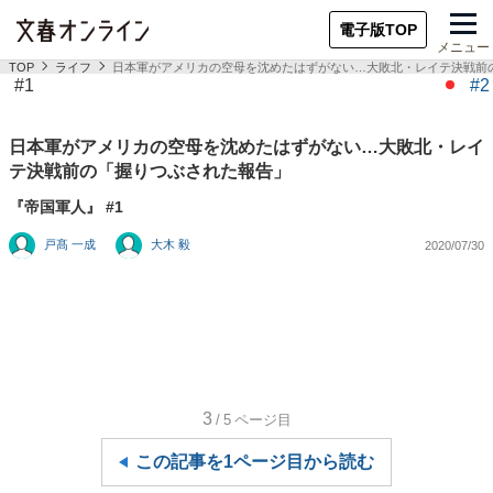
電子版TOP
メニュー
TOP
ライフ
日本軍がアメリカの空母を沈めたはずがない…大敗北・レイテ決戦前
#1
#2
日本軍がアメリカの空母を沈めたはずがない…大敗北・レイ
テ決戦前の「握りつぶされた報告」
『帝国軍人』 #1
戸髙 一成
大木 毅
2020/07/30
3
/5
ページ目
この記事を1ページ目から読む