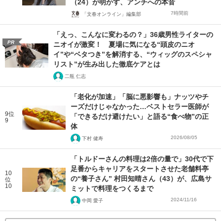
（24）が明かす、アンチへの本音
7時間前
「文春オンライン」編集部
「えっ、こんなに変わるの？」36歳男性ライターの
PR
ニオイが激変！ 夏場に気になる“頭皮のニオ
イ”や“ベタつき”を解消する、“ウィッグのスペシャ
リスト”が生み出した徹底ケアとは
二瓶 仁志
「老化が加速」「脳に悪影響も」ナッツやチ
ーズだけじゃなかった…ベストセラー医師が
9位
「できるだけ避けたい」と語る“食べ物”の正
9
体
2026/08/05
下村 健寿
「トルドーさんの料理は2倍の量で」30代で下
足番からキャリアをスタートさせた老舗料亭
10
の“養子さん” 村田知晴さん（43）が、広島サ
位
10
ミットで料理をつくるまで
2024/11/16
中岡 愛子