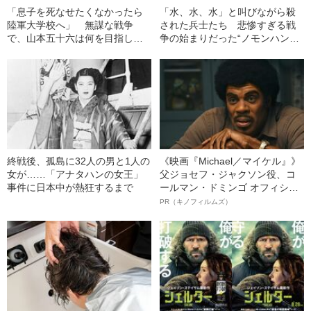
「息子を死なせたくなかったら
「水、水、水」と叫びながら殺
陸軍大学校へ」 無謀な戦争
された兵士たち 悲惨すぎる戦
で、山本五十六は何を目指した
争の始まりだった“ノモンハン事
か
件”の裏側
終戦後、孤島に32人の男と1人の
《映画『Michael／マイケル』》
女が……「アナタハンの女王」
父ジョセフ・ジャクソン役、コ
事件に日本中が熱狂するまで
ールマン・ドミンゴ オフィシャ
ルインタビュー“観客を魅了した
PR（キノフィルムズ）
名優、複雑な父親像への想いを
語る”《日本興収70億円突破》