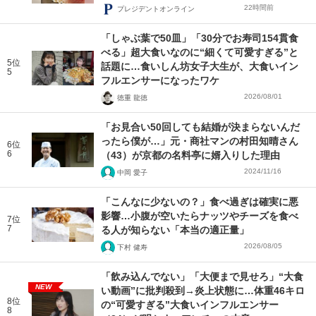
22時間前
プレジデントオンライン
「しゃぶ葉で50皿」「30分でお寿司154貫食
べる」超大食いなのに“細くて可愛すぎる”と
5位
話題に…食いしん坊女子大生が、大食いイン
5
フルエンサーになったワケ
2026/08/01
徳重 龍徳
「お見合い50回しても結婚が決まらないんだ
ったら僕が…」元・商社マンの村田知晴さん
6位
6
（43）が京都の名料亭に婿入りした理由
2024/11/16
中岡 愛子
「こんなに少ないの？」食べ過ぎは確実に悪
影響…小腹が空いたらナッツやチーズを食べ
7位
7
る人が知らない「本当の適正量」
2026/08/05
下村 健寿
「飲み込んでない」「大便まで見せろ」“大食
NEW
い動画”に批判殺到→炎上状態に…体重46キロ
8位
の“可愛すぎる”大食いインフルエンサー
8