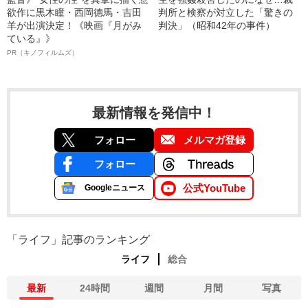
欲作に黒木瞳・西岡德馬・吉田
判所と検察が対立した「驚きの
羊が出演決定！《映画『月がみ
判決」（昭和42年の事件）
ている』》
PR（キノフィルムズ）
最新情報を発信中！
フォロー
メルマガ登録
フォロー
公式YouTube
Googleニュース
「ライフ」記事のランキング
ライフ
総合
最新
24時間
週間
月間
写真