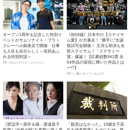
オープン1周年を記念した特別イ
《祝59歳》日本中の【ステイサ
ベントがサムソナイト・ブラッ
ム愛】が大暴走！ “勝手に”生誕
クレーベル銀座店で開催 仕事
祭試写会開催！ 主演も助演も全
も人生も自分らしく～笑顔あふ
部ステイサム！「ステサミー
れる特別対談～
賞」爆誕！【応募総数941票 全
54作品の栄冠に輝いた作品とは
PR（サムソナイト・ジャパン）
ー!?】
PR（（株）キノフィルムズ）
《渡辺淳一原作＆娘・渡邉直子
「殺意はなかった」19歳女子高
監督》“女性の性”を真摯に描く意
生を強姦殺害したのになぜ…裁