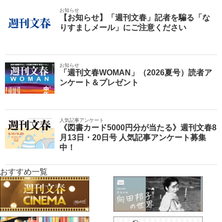
お知らせ
【お知らせ】「週刊文春」記者を騙る「な
りすましメール」にご注意ください
お知らせ
「週刊文春WOMAN」（2026夏号）読者ア
ンケート＆プレゼント
人気記事アンケート
《図書カード5000円分が当たる》週刊文春8
月13日・20日号 人気記事アンケート募集
中！
おすすめ一覧