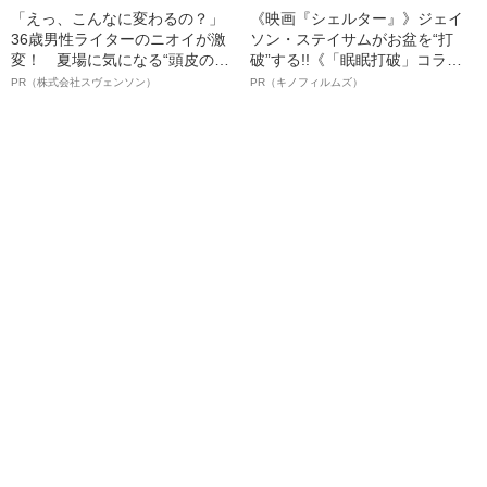
「えっ、こんなに変わるの？」
《映画『シェルター』》ジェイ
36歳男性ライターのニオイが激
ソン・ステイサムがお盆を“打
変！ 夏場に気になる“頭皮のニ
破”する!!《「眠眠打破」コラ
オイ”や“ベタつき”を解消す
ボ》
PR（株式会社スヴェンソン）
PR（キノフィルムズ）
る、“ウィッグのスペシャリス
ト”が生み出した徹底ケアとは