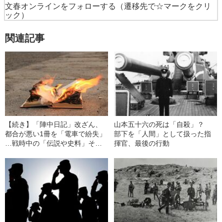
文春オンラインをフォローする
（遷移先で☆マークをクリ
ック）
関連記事
【続き】「陣中日記」改ざん、
山本五十六の死は「自殺」？
都合が悪い1冊を「電車で紛失」
部下を「人間」として扱った指
…戦時中の「伝説や史料」そ
揮官、最後の行動
の“真贋”