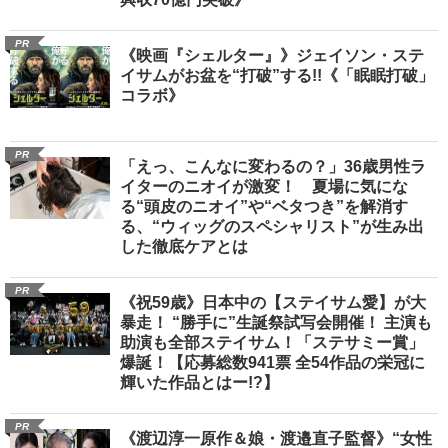
PR
《映画『シェルター』》ジェイソン・ステ
イサムがお盆を“打破”する!!《「眠眠打破」
コラボ》
PR
「えっ、こんなに変わるの？」36歳男性ラ
イターのニオイが激変！ 夏場に気にな
る“頭皮のニオイ”や“ベタつき”を解消す
る、“ウィッグのスペシャリスト”が生み出
した徹底ケアとは
PR
《祝59歳》日本中の【ステイサム愛】が大
暴走！ “勝手に”生誕祭試写会開催！ 主演も
助演も全部ステイサム！「ステサミー賞」
爆誕！【応募総数941票 全54作品の栄冠に
輝いた作品とはー!?】
PR
《渡辺淳一原作＆娘・渡邉直子監督》“女性