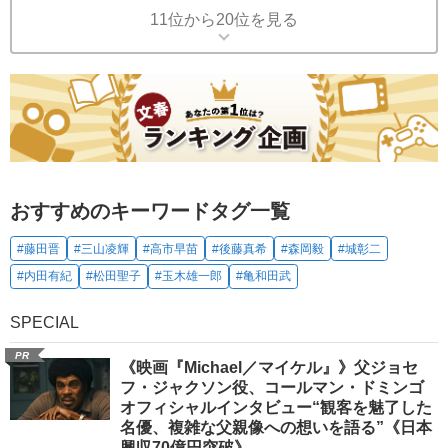
11位から20位を見る
おすすめのキーワードタグ一覧
#藤田晋
#三山凌輝
#高市早苗
#後藤真希
#森岡毅
#城彰二
#内田有紀
#松田聖子
#玉木雄一郎
#亀和田武
SPECIAL
PR
《映画『Michael／マイケル』》父ジョセ
フ・ジャクソン役、コールマン・ドミンゴ
オフィシャルインタビュー“観客を魅了した
名優、複雑な父親像への想いを語る”《日本
興収70億円突破》