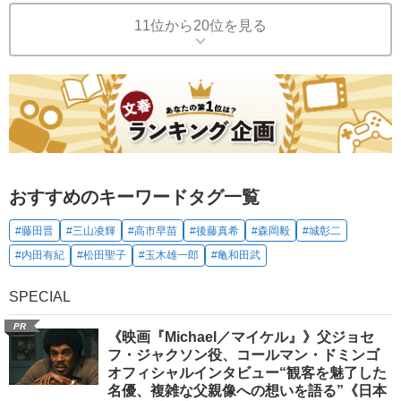
11位から20位を見る
おすすめのキーワードタグ一覧
#藤田晋
#三山凌輝
#高市早苗
#後藤真希
#森岡毅
#城彰二
#内田有紀
#松田聖子
#玉木雄一郎
#亀和田武
SPECIAL
PR
《映画『Michael／マイケル』》父ジョセ
フ・ジャクソン役、コールマン・ドミンゴ
オフィシャルインタビュー“観客を魅了した
名優、複雑な父親像への想いを語る”《日本