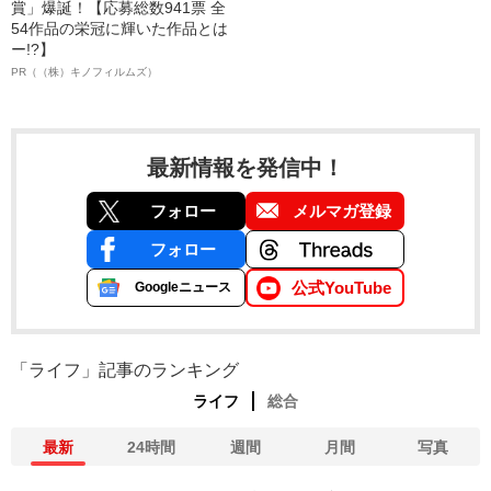
賞」爆誕！【応募総数941票 全
54作品の栄冠に輝いた作品とは
ー!?】
PR（（株）キノフィルムズ）
最新情報を発信中！
フォロー
メルマガ登録
フォロー
公式YouTube
Googleニュース
「ライフ」記事のランキング
ライフ
総合
最新
24時間
週間
月間
写真