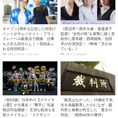
オープン1周年を記念した特別イ
《渡辺淳一原作＆娘・渡邉直子
ベントがサムソナイト・ブラッ
監督》“女性の性”を真摯に描く意
クレーベル銀座店で開催 仕事
欲作に黒木瞳・西岡德馬・吉田
も人生も自分らしく～笑顔あふ
羊が出演決定！《映画『月がみ
れる特別対談～
ている』》
PR（サムソナイト・ジャパン）
PR（キノフィルムズ）
《祝59歳》日本中の【ステイサ
「殺意はなかった」19歳女子高
ム愛】が大暴走！ “勝手に”生誕
生を強姦殺害したのになぜ…裁
祭試写会開催！ 主演も助演も全
判所と検察が対立した「驚きの
部ステイサム！「ステサミー
判決」（昭和42年の事件）