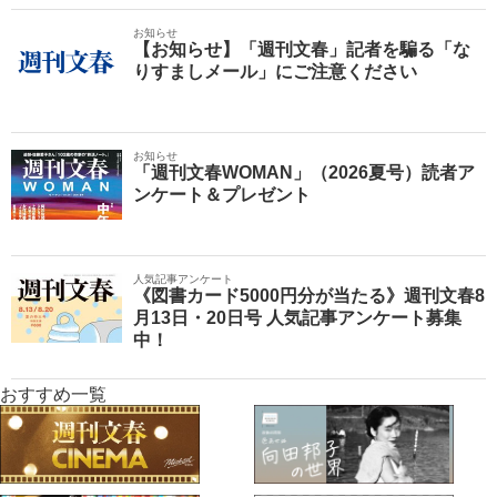
お知らせ
【お知らせ】「週刊文春」記者を騙る「な
りすましメール」にご注意ください
お知らせ
「週刊文春WOMAN」（2026夏号）読者ア
ンケート＆プレゼント
人気記事アンケート
《図書カード5000円分が当たる》週刊文春8
月13日・20日号 人気記事アンケート募集
中！
おすすめ一覧