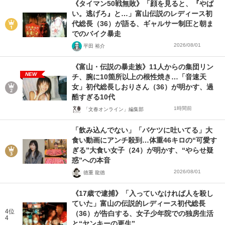
《タイマン50戦無敗》「顔を見ると、『やば
い。逃げろ』と…」富山伝説のレディース初
代総長（36）が語る、ギャルサー制圧と朝ま
でのバイク暴走
2026/08/01
平田 裕介
《富山・伝説の暴走族》11人からの集団リン
NEW
チ、腕に10箇所以上の根性焼き…「音速天
女」初代総長しおりさん（36）が明かす、過
酷すぎる10代
1時間前
「文春オンライン」編集部
「飲み込んでない」「バケツに吐いてる」大
食い動画にアンチ殺到…体重46キロの“可愛す
ぎる”大食い女子（24）が明かす、“やらせ疑
惑”への本音
2026/08/01
徳重 龍徳
《17歳で逮捕》「入っていなければ人を殺し
ていた」富山の伝説的レディース初代総長
4位
（36）が告白する、女子少年院での独房生活
4
と“ヤンキーの更生”