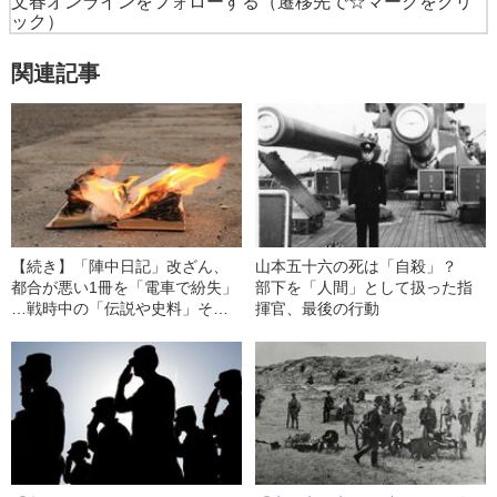
文春オンラインをフォローする
（遷移先で☆マークをクリ
ック）
関連記事
【続き】「陣中日記」改ざん、
山本五十六の死は「自殺」？
都合が悪い1冊を「電車で紛失」
部下を「人間」として扱った指
…戦時中の「伝説や史料」そ
揮官、最後の行動
の“真贋”