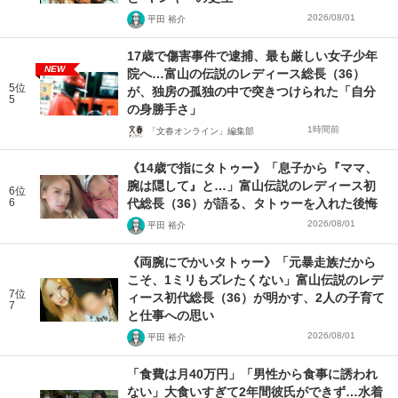
2026/08/01
平田 裕介
17歳で傷害事件で逮捕、最も厳しい女子少年
NEW
院へ…富山の伝説のレディース総長（36）
5位
が、独房の孤独の中で突きつけられた「自分
5
の身勝手さ」
1時間前
「文春オンライン」編集部
《14歳で指にタトゥー》「息子から『ママ、
腕は隠して』と…」富山伝説のレディース初
6位
6
代総長（36）が語る、タトゥーを入れた後悔
2026/08/01
平田 裕介
《両腕にでかいタトゥー》「元暴走族だから
こそ、1ミリもズレたくない」富山伝説のレデ
7位
ィース初代総長（36）が明かす、2人の子育て
7
と仕事への思い
2026/08/01
平田 裕介
「食費は月40万円」「男性から食事に誘われ
ない」大食いすぎて2年間彼氏ができず…水着