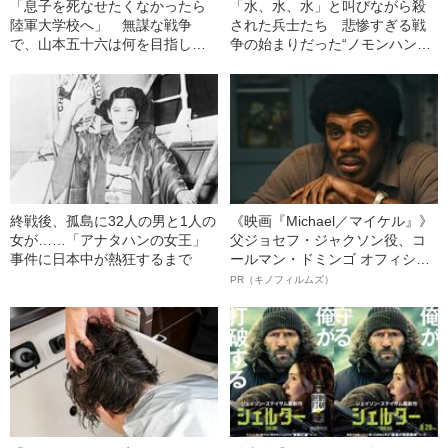
「息子を死なせたくなかったら
「水、水、水」と叫びながら殺
陸軍大学校へ」 無謀な戦争
された兵士たち 悲惨すぎる戦
で、山本五十六は何を目指した
争の始まりだった“ノモンハン事
か
件”の裏側
終戦後、孤島に32人の男と1人の
《映画『Michael／マイケル』》
女が……「アナタハンの女王」
父ジョセフ・ジャクソン役、コ
事件に日本中が熱狂するまで
ールマン・ドミンゴ オフィシャ
ルインタビュー“観客を魅了した
PR（キノフィルムズ）
名優、複雑な父親像への想いを
語る”《日本興収70億円突破》