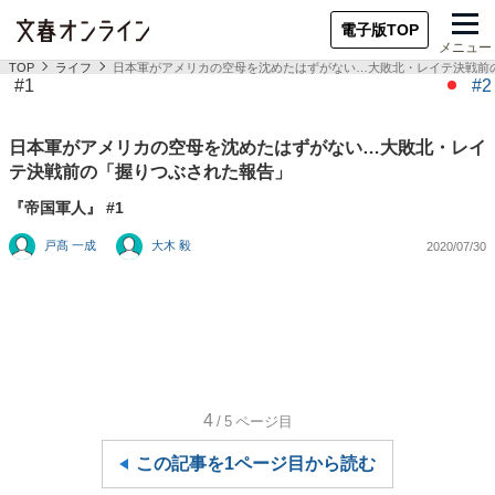
電子版TOP
メニュー
TOP
ライフ
日本軍がアメリカの空母を沈めたはずがない…大敗北・レイテ決戦前
#1
#2
日本軍がアメリカの空母を沈めたはずがない…大敗北・レイ
テ決戦前の「握りつぶされた報告」
『帝国軍人』 #1
戸髙 一成
大木 毅
2020/07/30
4
/5
ページ目
この記事を1ページ目から読む