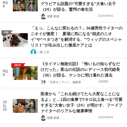
8位
グラビアも話題の“可愛すぎる”大食い女子
8
（24）が語る、驚愕の食生活
2026/08/01
徳重 龍徳
「えっ、こんなに変わるの？」36歳男性ライターの
PR
ニオイが激変！ 夏場に気になる“頭皮のニオ
イ”や“ベタつき”を解消する、“ウィッグのスペシャ
リスト”が生み出した徹底ケアとは
二瓶 仁志
《タイマン無敗伝説》「怖いもの知らずなだ
NEW
けだった」富山の伝説のレディース初代総長
9位
9
（36）が語る、ケンカに明け暮れた過去
1時間前
「文春オンライン」編集部
医者から「これを続けてたら大変なことにな
るよ」と…1回の食事で7キロ以上食べる“可愛
10
すぎる”大食い女子（24）が明かす、フードフ
位
10
ァイターのリアルな健康事情
2026/08/01
徳重 龍徳