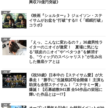
興収70億円突破》
PR
《映画『シェルター』》ジェイソン・ステ
イサムがお盆を“打破”する!!《「眠眠打破」
コラボ》
PR
「えっ、こんなに変わるの？」36歳男性ラ
イターのニオイが激変！ 夏場に気にな
る“頭皮のニオイ”や“ベタつき”を解消す
る、“ウィッグのスペシャリスト”が生み出
した徹底ケアとは
PR
《祝59歳》日本中の【ステイサム愛】が大
暴走！ “勝手に”生誕祭試写会開催！ 主演も
助演も全部ステイサム！「ステサミー賞」
爆誕！【応募総数941票 全54作品の栄冠に
輝いた作品とはー!?】
PR
オープン1周年を記念した特別イベントがサ