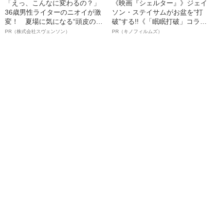
「えっ、こんなに変わるの？」
《映画『シェルター』》ジェイ
36歳男性ライターのニオイが激
ソン・ステイサムがお盆を“打
変！ 夏場に気になる“頭皮のニ
破”する!!《「眠眠打破」コラ
オイ”や“ベタつき”を解消す
ボ》
PR（株式会社スヴェンソン）
PR（キノフィルムズ）
る、“ウィッグのスペシャリス
ト”が生み出した徹底ケアとは