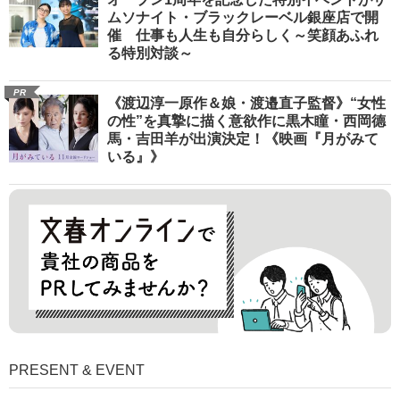
ムソナイト・ブラックレーベル銀座店で開
催 仕事も人生も自分らしく～笑顔あふれ
る特別対談～
PR
《渡辺淳一原作＆娘・渡邉直子監督》“女性
の性”を真摯に描く意欲作に黒木瞳・西岡德
馬・吉田羊が出演決定！《映画『月がみて
いる』》
PRESENT & EVENT