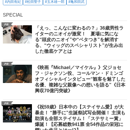
#内田有紀
#松田聖子
#玉木雄一郎
#亀和田武
SPECIAL
PR
「えっ、こんなに変わるの？」36歳男性ラ
イターのニオイが激変！ 夏場に気にな
る“頭皮のニオイ”や“ベタつき”を解消す
る、“ウィッグのスペシャリスト”が生み出
した徹底ケアとは
PR
《映画『Michael／マイケル』》父ジョセ
フ・ジャクソン役、コールマン・ドミンゴ
オフィシャルインタビュー“観客を魅了した
名優、複雑な父親像への想いを語る”《日本
興収70億円突破》
PR
《祝59歳》日本中の【ステイサム愛】が大
暴走！ “勝手に”生誕祭試写会開催！ 主演も
助演も全部ステイサム！「ステサミー賞」
爆誕！【応募総数941票 全54作品の栄冠に