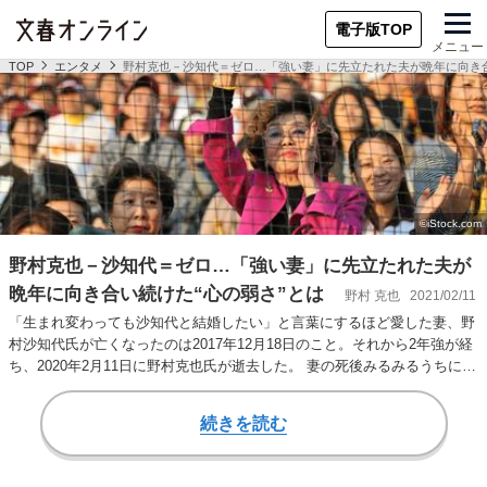
電子版TOP
メニュー
TOP
エンタメ
野村克也－沙知代＝ゼロ…「強い妻」に先立たれた夫が晩年に向き合
野村克也－沙知代＝ゼロ…「強い妻」に先立たれた夫が
晩年に向き合い続けた“心の弱さ”とは
野村 克也
2021/02/11
「生まれ変わっても沙知代と結婚したい」と言葉にするほど愛した妻、野
村沙知代氏が亡くなったのは2017年12月18日のこと。それから2年強が経
ち、2020年2月11日に野村克也氏が逝去した。 妻の死後みるみるうちに
覇…
続きを読む