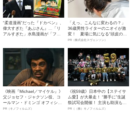
“柔道漫画”だった『ドカベン』、
「えっ、こんなに変わるの？」
偉大すぎた『あぶさん』…「リ
36歳男性ライターのニオイが激
アルすぎた」水島漫画が「ファ
変！ 夏場に気になる“頭皮のニ
ンタジー」になったワケ
オイ”や“ベタつき”を解消す
PR（株式会社スヴェンソン）
る、“ウィッグのスペシャリス
ト”が生み出した徹底ケアとは
《映画『Michael／マイケル』》
《祝59歳》日本中の【ステイサ
父ジョセフ・ジャクソン役、コ
ム愛】が大暴走！ “勝手に”生誕
ールマン・ドミンゴ オフィシャ
祭試写会開催！ 主演も助演も全
ルインタビュー“観客を魅了した
部ステイサム！「ステサミー
PR（キノフィルムズ）
PR（（株）キノフィルムズ）
名優、複雑な父親像への想いを
賞」爆誕！【応募総数941票 全
語る”《日本興収70億円突破》
54作品の栄冠に輝いた作品とは
ー!?】