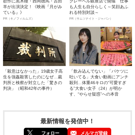
欲作に黒木瞳・西岡德馬・吉田
クレーベル銀座店で開催 仕事
羊が出演決定！《映画『月がみ
も人生も自分らしく～笑顔あふ
ている』》
れる特別対談～
PR（キノフィルムズ）
PR（サムソナイト・ジャパン）
「殺意はなかった」19歳女子高
「飲み込んでない」「バケツに
生を強姦殺害したのになぜ…裁
吐いてる」大食い動画にアンチ
判所と検察が対立した「驚きの
殺到…体重46キロの“可愛すぎ
判決」（昭和42年の事件）
る”大食い女子（24）が明か
す、“やらせ疑惑”への本音
最新情報を発信中！
フォロー
メルマガ登録