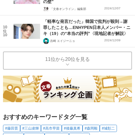
の壁”
2024/12/07
「文春オンライン」編集部
「軽率な発言だった」韓国で批判が殺到→謝
10
罪したことも…ENHYPEN日本人メンバー・ニ
位
キ（19）の“本当の評判”〈現地記者が解説〉
10
2024/12/09
吉崎 エイジーニョ
11位から20位を見る
おすすめのキーワードタグ一覧
#藤田晋
#三山凌輝
#高市早苗
#後藤真希
#森岡毅
#城彰二