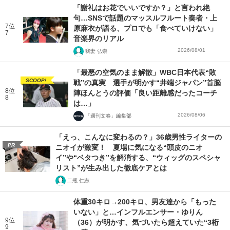
「謝礼はお花でいいですか？」と言われ絶
句…SNSで話題のマッスルフルート奏者・上
7位
原麻衣が語る、プロでも「食べていけない」
7
音楽界のリアル
2026/08/01
我妻 弘崇
「最悪の空気のまま解散」WBC日本代表“敗
SCOOP!
戦”の真実 選手が明かす“井端ジャパン”首脳
8位
陣ほんとうの評価「良い距離感だったコーチ
8
は…」
2026/08/06
「週刊文春」編集部
「えっ、こんなに変わるの？」36歳男性ライターの
PR
ニオイが激変！ 夏場に気になる“頭皮のニオ
イ”や“ベタつき”を解消する、“ウィッグのスペシャ
リスト”が生み出した徹底ケアとは
二瓶 仁志
体重30キロ→200キロ、男友達から「もった
いない」と…インフルエンサー・ゆりん
9位
（36）が明かす、気づいたら超えていた“3桁
9