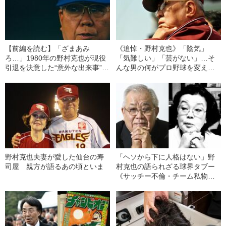
【前編を読む】「ざまあみ
《追悼・野村克也》「陰気」
ろ…」1980年の野村克也が現役
「気難しい」「芸がない」…そ
引退を決意した“意外な出来事”と
んな男の何がプロ野球を変えた
は
のか
野村克也夫妻が愛した仙台の寿
「ヘソから下に人格はない」野
司屋 親方が語るあの頃といま
村克也の語られざる球界タブー
《サッチー不倫・チーム私物
化》ついに雪解け