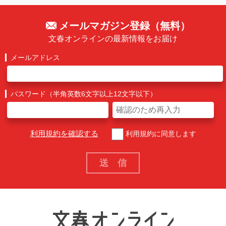
メールマガジン登録（無料）
文春オンラインの最新情報をお届け
メールアドレス
パスワード（半角英数6文字以上12文字以下）
利用規約を確認する
利用規約に同意します