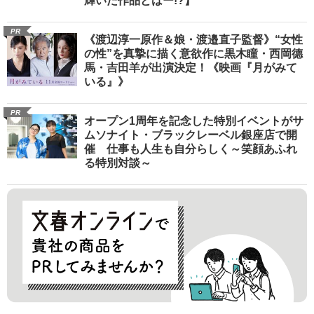
輝いた作品とはー!?】
PR
《渡辺淳一原作＆娘・渡邉直子監督》“女性
の性”を真摯に描く意欲作に黒木瞳・西岡德
馬・吉田羊が出演決定！《映画『月がみて
いる』》
PR
オープン1周年を記念した特別イベントがサ
ムソナイト・ブラックレーベル銀座店で開
催 仕事も人生も自分らしく～笑顔あふれ
る特別対談～