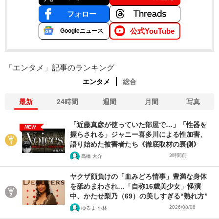
フォロー
公式YouTube
Googleニュース
「エンタメ」記事のランキング
エンタメ
総合
最新
24時間
週間
月間
写真
「近藤真彦が使っていた部屋で…」「性器を
NEW
握らされる」ジャニー喜多川による性加害、
語り始めた被害者たち《徹底取材の裏側》
3時間前
髙橋 大介
ヤクザ顔負けの「血みどろ情事」豊満な身体
を舐めまわされ…「自称16歳美少女」怪演
中、かたせ梨乃（69）の美しすぎる“熟れ方”
2026/08/06
ゆるま 小林