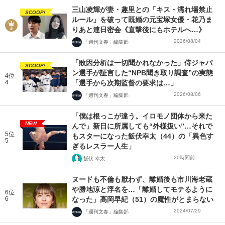
三山凌輝が妻・趣里との「キス・濡れ場禁止
SCOOP!
ルール」を破って既婚の元宝塚女優・花乃ま
りあと連日密会《直撃後にもホテルへ…》
2026/08/04
「週刊文春」編集部
「敗因分析は一切聞かれなかった」侍ジャパ
SCOOP!
ン選手が証言した“NPB聞き取り調査”の実態
4位
4
「選手から次期監督の要求は…」
2026/08/06
「週刊文春」編集部
「僕は根っこが違う。イロモノ団体から来た
NEW
んで」新日に所属しても“外様扱い”…それで
5位
もスターになった飯伏幸太（44）の「異色す
5
ぎるレスラー人生」
20時間前
飯伏 幸太
ヌードも不倫も厭わず、離婚後も市川海老蔵
や勝地涼と浮名を…「離婚してモテるように
6位
6
なった」高岡早紀（51）の魔性がとまらない
2024/07/29
「週刊文春」編集部