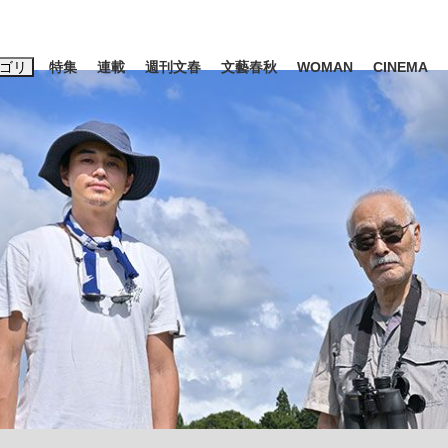
ゴリ
特集
連載
週刊文春
文藝春秋
WOMAN
CINEMA
キーワード入力
ス
エンタメ
ライフ
ビジネス
ーワードタグ一覧
山凌輝
#高市早苗
#後藤真希
#森岡毅
#城彰二
#内田有紀
観る将棋、読
#亀和田武
て明かした日本代表監督に...
「最悪の空気のまま解散」W