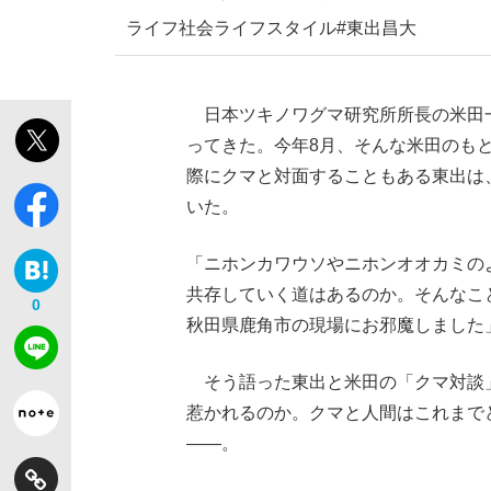
ライフ
社会
ライフスタイル
#東出昌大
日本ツキノワグマ研究所所長の米田一
ってきた。今年8月、そんな米田のも
際にクマと対面することもある東出は
いた。
「ニホンカワウソやニホンオオカミの
共存していく道はあるのか。そんなこ
0
秋田県鹿角市の現場にお邪魔しました
そう語った東出と米田の「クマ対談
惹かれるのか。クマと人間はこれまで
――。