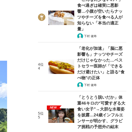
食べ過ぎは確実に悪影
響…小腹が空いたらナッ
ツやチーズを食べる人が
知らない「本当の適正
量」
下村 健寿
「老化が加速」「脳に悪
影響も」ナッツやチーズ
だけじゃなかった…ベス
4位
トセラー医師が「できる
4
だけ避けたい」と語る“食
べ物”の正体
下村 健寿
「とうとう脱いだか」体
重46キロの“可愛すぎる大
NEW
食い女子”→大胆な水着姿
5位
を披露…24歳インフルエ
5
ンサーが明かす、グラビ
ア挑戦の予想外の結末