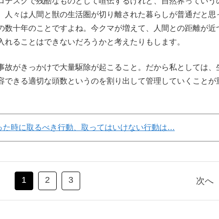
ロテスクで残酷なものとして喧伝するけれど、自然界っていう
。人々は人間と獣の生活圏が切り離された暮らしが普通だと思
の数十年のことですよね。今クマが増えて、人間との距離が近
入れることはできないだろうかと考えたりもします。
故がきっかけで大量駆除が起こること。だから私としては、
容できる適切な頭数というのを割り出して管理していくことが
った時に取るべき行動、取ってはいけない行動は…
1
2
3
次へ