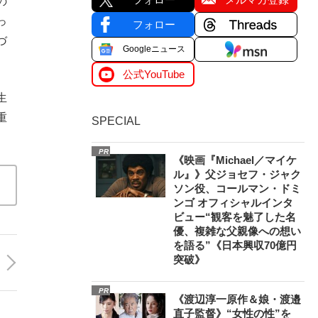
の
っ
フォロー
づ
Googleニュース
公式YouTube
生
重
SPECIAL
PR
《映画『Michael／マイケ
ル』》父ジョセフ・ジャク
ソン役、コールマン・ドミ
ンゴ オフィシャルインタ
ビュー“観客を魅了した名
優、複雑な父親像への想い
を語る”《日本興収70億円
突破》
PR
《渡辺淳一原作＆娘・渡邉
直子監督》“女性の性”を