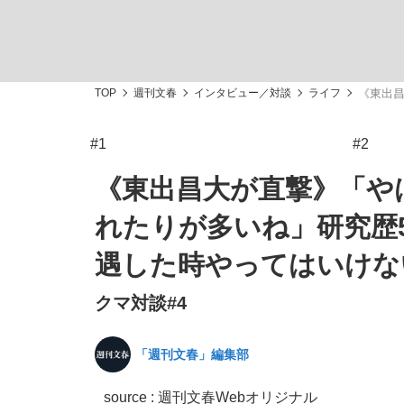
TOP
週刊文春
インタビュー／対談
ライフ
《東出昌
#1
#2
「敗因分析は一切聞かれなかった」侍ジャパン選
キングの誕生を、目撃せよ。
《東出昌大が直撃》「や
れたりが多いね」研究歴5
遇した時やってはいけな
クマ対談#4
the Style
「週刊文春」編集部
「目標達成できなかったからと言って…」サッ
source : 週刊文春Webオリジナル