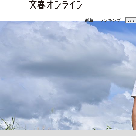
新着
ランキング
カテ
スクープ
ニュー
おすすめのキ
#藤田晋
#三
#玉木雄一郎
「90%は失敗する。でも…」本田圭佑が初め
終戦から81年