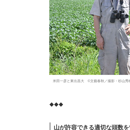
米田一彦と東出昌大 ©文藝春秋／撮影・杉山秀
◆◆◆
山が許容できる適切な頭数を