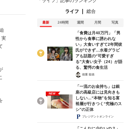
「ライフ」記事のランキング
ライフ
総合
最新
24時間
週間
月間
写真
迫
「食費は月40万円」「男
。実
性から食事に誘われな
い」大食いすぎて2年間彼
て
氏ができず…水着グラビ
アも話題の“可愛すぎ
る”大食い女子（24）が語
る、驚愕の食生活
が
徳重 龍徳
こ
「一流のお金持ち」は銀
座の高級店には見向きも
NEW
しない…“本物”を知る富
を
裕層が行きつく“究極のス
シ”の正体
プレジデントオンライン
「こんなに少ないの？」