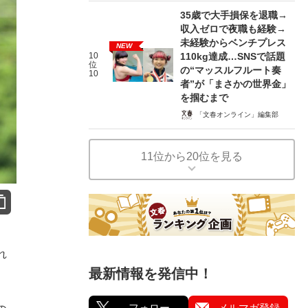
35歳で大手損保を退職→
収入ゼロで夜職も経験→
未経験からベンチプレス
NEW
10
110kg達成…SNSで話題
位
の“マッスルフルート奏
10
者”が「まさかの世界金」
を掴むまで
「文春オンライン」編集部
11位から20位を見る
れ
最新情報を発信中！
フォロー
メルマガ登録