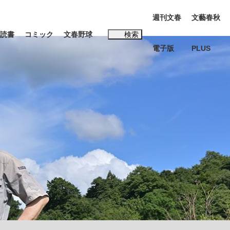
週刊文春
文藝春秋
読書
コミック
文春野球
検索
電子版
PLUS
インタビュー
読書
#松田聖子
む将棋
BC日本代表“敗戦”の真実 選手が明かす...