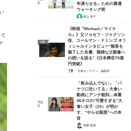
8
年遅らせる」ための最適
ウォーキング術
い
梶山 寿子
《映画『Michael／マイケ
ル』》父ジョセフ・ジャクソン
って
役、コールマン・ドミンゴ オフ
PR
ア
ィシャルインタビュー“観客を
魅了した名優、複雑な父親像へ
の想いを語る”《日本興収70億
円突破》
「文春オンライン」編集部
「飲み込んでない」「バ
ケツに吐いてる」大食い
動画にアンチ殺到…体重
46キロの“可愛すぎる”大
9位
9
食い女子（24）が明か
す、“やらせ疑惑”への本
音
徳重 龍徳