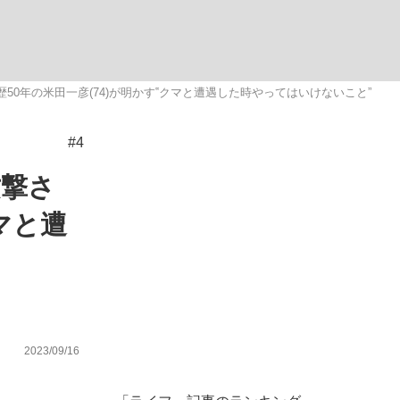
ない資産運用のすべて
0年の米田一彦(74)が明かす‟クマと遭遇した時やってはいけないこと”
#4
が悲しい」『北の国から』倉本聰氏（91...
攻撃さ
マと遭
2023/09/16