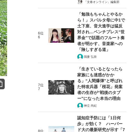
「文春オンライン」編集部
「勉強もちゃんとやるか
ら！」スパルタ母に中1で
土下座、音大進学は猛反
対され…ベンチプレス“世
6位
6
界金”で話題のフルート奏
者が明かす、音楽家への
「険しすぎる道」
我妻 弘崇
「生きているとなったら
家族にも迷惑がかか
る」“人間爆弾”と呼ばれ
7位
た特攻兵器「桜花」発案
7
者の生存が“戦後のタブ
ー”になった本当の理由
神立 尚紀
認知症予防には「1日何
歩」が効く？ ハーバー
ド大の最新研究が示す「7
8位