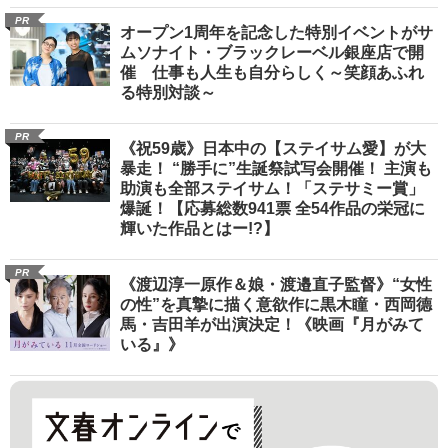
PR
オープン1周年を記念した特別イベントがサ
ムソナイト・ブラックレーベル銀座店で開
催 仕事も人生も自分らしく～笑顔あふれ
る特別対談～
PR
《祝59歳》日本中の【ステイサム愛】が大
暴走！ “勝手に”生誕祭試写会開催！ 主演も
助演も全部ステイサム！「ステサミー賞」
爆誕！【応募総数941票 全54作品の栄冠に
輝いた作品とはー!?】
PR
《渡辺淳一原作＆娘・渡邉直子監督》“女性
の性”を真摯に描く意欲作に黒木瞳・西岡德
馬・吉田羊が出演決定！《映画『月がみて
いる』》