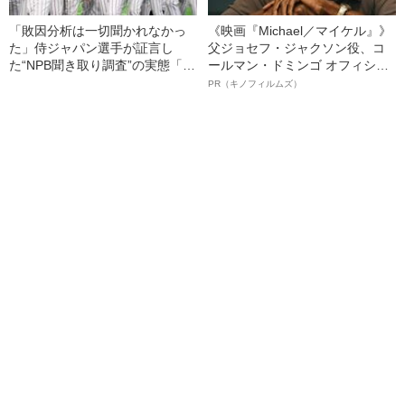
「敗因分析は一切聞かれなかっ
《映画『Michael／マイケル』》
た」侍ジャパン選手が証言し
父ジョセフ・ジャクソン役、コ
た“NPB聞き取り調査”の実態「選
ールマン・ドミンゴ オフィシャ
手から次期監督の要求は…」
ルインタビュー“観客を魅了した
PR（キノフィルムズ）
名優、複雑な父親像への想いを
語る”《日本興収70億円突破》