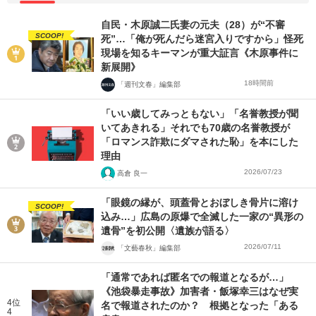
自民・木原誠二氏妻の元夫（28）が“不審
SCOOP!
死”…「俺が死んだら迷宮入りですから」怪死
現場を知るキーマンが重大証言《木原事件に
新展開》
18時間前
「週刊文春」編集部
「いい歳してみっともない」「名誉教授が聞
いてあきれる」それでも70歳の名誉教授が
「ロマンス詐欺にダマされた恥」を本にした
理由
2026/07/23
高倉 良一
「眼鏡の縁が、頭蓋骨とおぼしき骨片に溶け
SCOOP!
込み…」広島の原爆で全滅した一家の“異形の
遺骨”を初公開〈遺族が語る〉
2026/07/11
「文藝春秋」編集部
「通常であれば匿名での報道となるが…」
《池袋暴走事故》加害者・飯塚幸三はなぜ実
4位
名で報道されたのか？ 根拠となった「ある
4