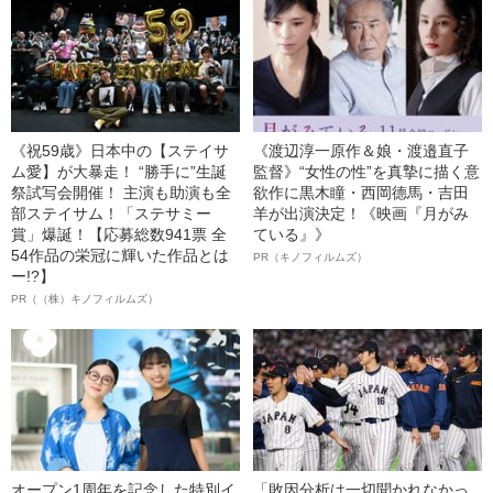
《祝59歳》日本中の【ステイサ
《渡辺淳一原作＆娘・渡邉直子
ム愛】が大暴走！ “勝手に”生誕
監督》“女性の性”を真摯に描く意
祭試写会開催！ 主演も助演も全
欲作に黒木瞳・西岡德馬・吉田
部ステイサム！「ステサミー
羊が出演決定！《映画『月がみ
賞」爆誕！【応募総数941票 全
ている』》
54作品の栄冠に輝いた作品とは
PR（キノフィルムズ）
ー!?】
PR（（株）キノフィルムズ）
オープン1周年を記念した特別イ
「敗因分析は一切聞かれなかっ