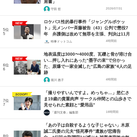
肩書」
2026/07/31
守田 哲
ロケバス性的暴行事件「ジャングルポケッ
NEW
ト」元メンバー斉藤被告（43）公判で懲役7
5位
5
年 弁護側は改めて無罪を主張、判決は11月
4時間前
時事ドットコム
地表温度は3000〜4000度、瓦礫と骨が溶け合
NEW
い…押し入れにあった“墨字の束”で分かっ
6位
た、原爆で一家全滅した“広島の家族”4人の足
6
跡
4時間前
堀川 惠子
「撮りやすいんですよ。めっちゃ…」悠仁さ
SCOOP!
ま19歳の貴重肉声 サークル仲間との山歩きで
7位
7
見せられた素顔と“愛用品”
18時間前
「週刊文春」編集部
「あの子は自殺するような子じゃない」木原
誠二氏妻の元夫“怪死事件”遺族が悲痛告
8位