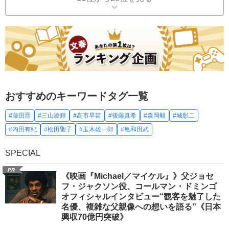
おすすめのキーワードタグ一覧
#藤田晋
#三山凌輝
#高市早苗
#後藤真希
#森岡毅
#城彰二
#内田有紀
#松田聖子
#玉木雄一郎
#亀和田武
SPECIAL
PR
《映画『Michael／マイケル』》父ジョセ
フ・ジャクソン役、コールマン・ドミンゴ
オフィシャルインタビュー“観客を魅了した
名優、複雑な父親像への想いを語る”《日本
興収70億円突破》