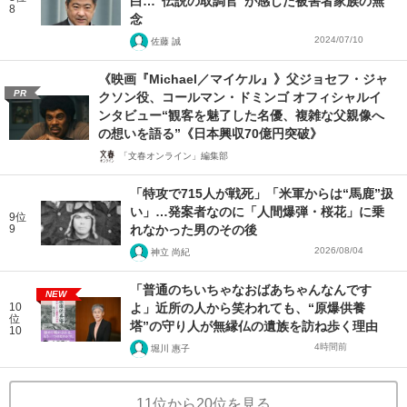
白…“伝説の取調官”が感じた被害者家族の無
8
念
2024/07/10
佐藤 誠
《映画『Michael／マイケル』》父ジョセフ・ジャ
PR
クソン役、コールマン・ドミンゴ オフィシャルイ
ンタビュー“観客を魅了した名優、複雑な父親像へ
の想いを語る”《日本興収70億円突破》
「文春オンライン」編集部
「特攻で715人が戦死」「米軍からは“馬鹿”扱
い」…発案者なのに「人間爆弾・桜花」に乗
9位
9
れなかった男のその後
2026/08/04
神立 尚紀
「普通のちいちゃなおばあちゃんなんです
NEW
10
よ」近所の人から笑われても、“原爆供養
位
塔”の守り人が無縁仏の遺族を訪ね歩く理由
10
4時間前
堀川 惠子
11位から20位を見る