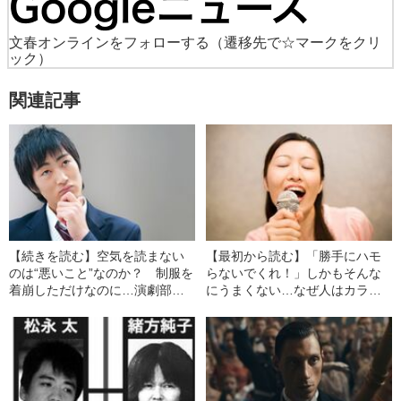
文春オンラインをフォローする
（遷移先で☆マークをクリ
ック）
関連記事
【続きを読む】空気を読まない
【最初から読む】「勝手にハモ
のは“悪いこと”なのか？ 制服を
らないでくれ！」しかもそんな
着崩しただけなのに…演劇部の
にうまくない…なぜ人はカラオ
少年が「珍太郎」と呼ばれてし
ケで“自己中な行為”をしてしまう
まった理由
のか