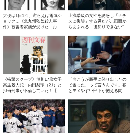
大便は1日1回、逆らえば電気シ
上流階級の女性を誘惑し「ナチ
ョック…《北九州監禁殺人事
スに復讐」する男だが…画面か
件》被害者家族が受けた「おぞ
らあふれる、後戻りできない“や
ましい拷問」の数々
るせなさ”＜かつての発禁小説を
映画化＞
《衝撃スクープ》旭川17歳女子
「向こうが勝手に怒り出したの
高生殺人犯・内田梨瑚（21）と
で困った、って言うんです」客
担当刑事が不倫していた！【週
とモメやすい部下が抱える問題
刊文春 目次】
とは？ 悩める上司の疑問に心
理学博士が回答