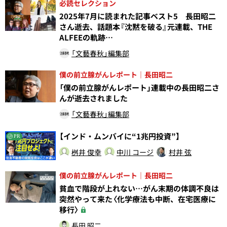
必読セレクション
2025年7月に読まれた記事ベスト5 長田昭二
さん逝去、話題本『沈黙を破る』元連載、THE
ALFEEの軌跡…
「文藝春秋」編集部
僕の前立腺がんレポート｜長田昭二
「僕の前立腺がんレポート」連載中の長田昭二さ
んが逝去されました
「文藝春秋」編集部
【インド・ムンバイに“1兆円投資”】
PR
桝井 俊幸
中川 コージ
村井 弦
僕の前立腺がんレポート｜長田昭二
貧血で階段が上れない…がん末期の体調不良は
突然やって来た〈化学療法も中断、在宅医療に
移行〉
長田 昭二