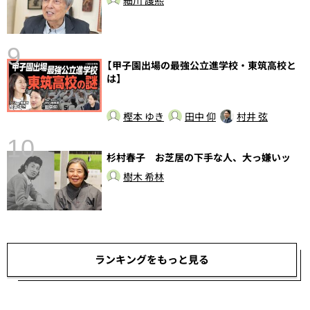
細川 護熙
9
【甲子園出場の最強公立進学校・東筑高校と
は】
樫本 ゆき
田中 仰
村井 弦
10
杉村春子 お芝居の下手な人、大っ嫌いッ
総
樹木 希林
ランキングをもっと見る