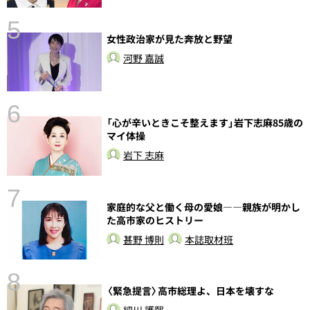
5
女性政治家が見た奔放と野望
し
河野 嘉誠
6
「心が辛いときこそ整えます」岩下志麻85歳の
マイ体操
岩下 志麻
7
家庭的な父と働く母の愛娘――親族が明かし
た高市家のヒストリー
甚野 博則
本誌取材班
8
〈緊急提言〉高市総理よ、日本を壊すな
前