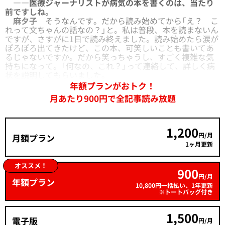
――医療ジャーナリストが病気の本を書くのは、当たり
前ですしね。
麻夕子
そうなんです。だから読み始めてから「え？ こ
れって文ちゃんの話なの？」と。私は普段、本を読まないん
ですが、さすがに1日で読み終えました。読み始めたら涙が
ぽろぽろ出てきたけど、この本、可笑しいことも書いてあ
るじゃないですか。だから笑っちゃうし、すごく複雑な気
持ちになって。「何なの、これ？」って連絡して、詳しく病
状を説明してもらいました。
年額プランがおトク！
月あたり900円で全記事読み放題
1,200
円/月
月額プラン
1ヶ月更新
オススメ！
900
円/月
年額プラン
10,800円一括払い、1年更新
※トートバッグ付き
1,500
電子版
円/月