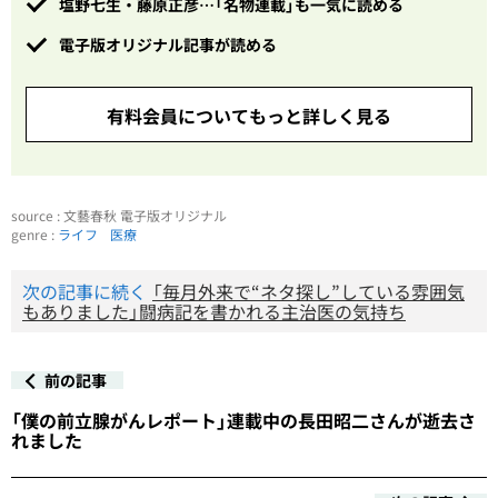
塩野七生・藤原正彦…「名物連載」も一気に読める
電子版オリジナル記事が読める
有料会員についてもっと詳しく見る
source : 文藝春秋 電子版オリジナル
genre :
ライフ
医療
次の記事に続く
「毎月外来で“ネタ探し”している雰囲気
もありました」闘病記を書かれる主治医の気持ち
前の記事
「僕の前立腺がんレポート」連載中の長田昭二さんが逝去さ
れました