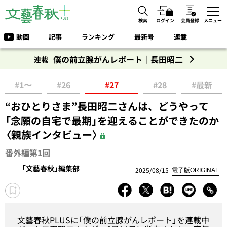
検索
ログイン
会員登録
メニュー
動画
記事
ランキング
最新号
連載
僕の前立腺がんレポート｜長田昭二
連載
#1〜
#26
#27
#28
#最新
“おひとりさま”長田昭二さんは、どうやって
「念願の自宅で最期」を迎えることができたのか
〈親族インタビュー〉
番外編第1回
「文藝春秋」編集部
2025/08/15
電子版ORIGINAL
文藝春秋PLUSに「僕の前立腺がんレポート」を連載中