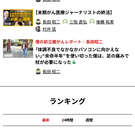
【末期がん医療ジャーナリストの終活】
長田 昭二
三阪 直弘
後藤 祐実
村井 弦
僕の前立腺がんレポート｜長田昭二
「体調不良でなかなかパソコンに向かえな
い」“余命半年”を使い切った僕は、足の痛みで
杖が必要になった
長田 昭二
ランキング
最新
24時間
週間