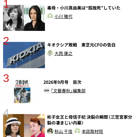
1
分
毒母・小川真由美は“孤独死”していた
小川 雅代
2
キオクシア敗戦 東芝元CFOの告白
大西 康之
3
2026年9月号 目次
「文藝春秋」編集部
4
彬子女王と母信子妃 決裂の瞬間〈三笠宮家分
裂の凄まじい内幕〉
秋山 千佳
本誌取材班