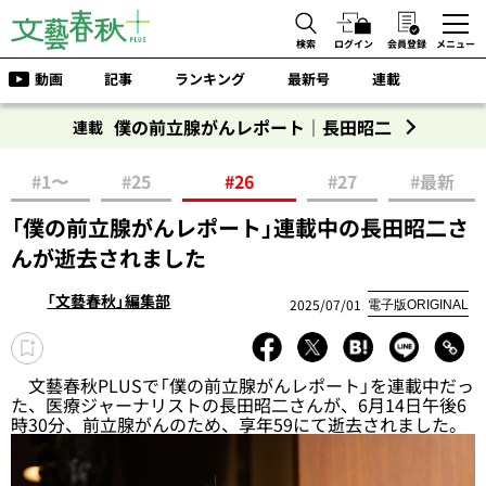
検索
ログイン
会員登録
メニュー
動画
記事
ランキング
最新号
連載
僕の前立腺がんレポート｜長田昭二
連載
#1〜
#25
#26
#27
#最新
「僕の前立腺がんレポート」連載中の長田昭二さ
んが逝去されました
「文藝春秋」編集部
2025/07/01
電子版ORIGINAL
文藝春秋PLUSで「僕の前立腺がんレポート」を連載中だっ
た、医療ジャーナリストの長田昭二さんが、6月14日午後6
時30分、前立腺がんのため、享年59にて逝去されました。