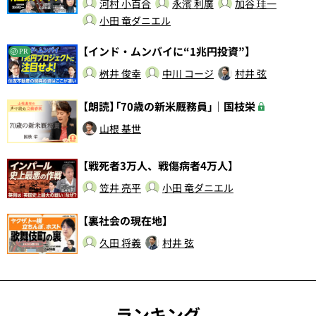
河村 小百合
永濱 利廣
加谷 珪一
小田 竜ダニエル
【インド・ムンバイに“1兆円投資”】
PR
桝井 俊幸
中川 コージ
村井 弦
【朗読】「70歳の新米厩務員」｜国枝栄
山根 基世
【戦死者3万人、戦傷病者4万人】
笠井 亮平
小田 竜ダニエル
【裏社会の現在地】
久田 将義
村井 弦
ランキング