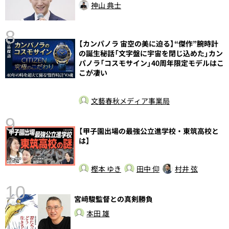
神山 典士
8
【カンパノラ 宙空の美に迫る】“傑作”腕時計
前
の誕生秘話「文字盤に宇宙を閉じ込めた」カン
パノラ「コスモサイン」40周年限定モデルはこ
こが凄い
文藝春秋メディア事業局
9
【甲子園出場の最強公立進学校・東筑高校と
は】
樫本 ゆき
田中 仰
村井 弦
10
宮﨑駿監督との真剣勝負
本田 雄