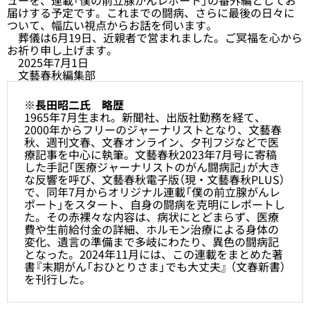
届けする予定です。これまでの闘病、さらに最後の日々に
ついて、幅広い視点からお話を伺います。
葬儀は6月19日、近親者で営まれました。ご冥福を心から
お祈り申し上げます。
2025年7月1日
文藝春秋編集部
※長田昭二氏 略歴
1965年7月生まれ。新聞社、出版社勤務を経て、
2000年からフリーのジャーナリストとなり、文藝春
秋、週刊文春、文春オンライン、夕刊フジなどで医
療記事を中心に執筆。文藝春秋2023年7月号に寄稿
した手記「医療ジャーナリストのがん闘病記」が大き
な反響を呼び、文藝春秋電子版（現・文藝春秋PLUS）
で、同年7月からオリジナル連載「僕の前立腺がんレ
ポート」をスタート、自身の闘病を克明にレポートし
た。その赤裸々な内容は、病状にとどまらず、医療
費や生前給付金の詳細、ホルモン治療による身体の
変化、遺言の準備まで多岐にわたり、異色の闘病記
となった。2024年11月には、この連載をまとめた著
書『末期がん「おひとりさま」でも大丈夫』 （文春新書）
を刊行した。