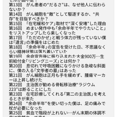
第13回
がん患者の“だるさ”は、なぜ他人に伝わら
ないか？
第14回
がん細胞を“敵”として駆逐するか、“共
存”を目指すべきか？
第15回
「在宅緩和ケア」取材で“深く安堵”した理由
第16回
めまい発作中も「余命半年でやりたいこと」
をリストアップしたら楽しくなった
第17回
「ただのかぜ」と戦う体力が残っていない僕
は「遺言」の準備をはじめた
第18回
「余命半年」の宣告を受けた日、不思議なく
らい精神状態は落ち着いていた
第19回
余命宣告後に振り込まれた大金900万…生
前給付金「リビングニーズ」とは何か？
第20回
息切れで呼吸困難になりかける急峻な斜面
に、僕の入る「文學者の墓」はあった
第21回
がん細胞は正月も手を緩めず、腫瘍マーカ
ーは上昇し続けた
第22回
主治医が勧める骨転移治療“ラジウム
223”は断ることにした
第23回
在宅診療してくれる「第二の主治医」を考え
るときが来た
第24回
“余命半年”を使い切った僕は、足の痛みで
杖が必要になった
第25回
貧血で階段が上れない…がん末期の体調不