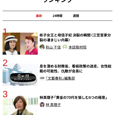
最新
24時間
週間
1
分
彬子女王と母信子妃 決裂の瞬間〈三笠宮家分
裂の凄まじい内幕〉
秋山 千佳
本誌取材班
2
息を潜める財務省、看板政策の迷走、女性総
裁の可能性、仇敵が会長に
「文藝春秋」編集部
3
林真理子「黄金の70代を愉しむ6つの極意」
林 真理子