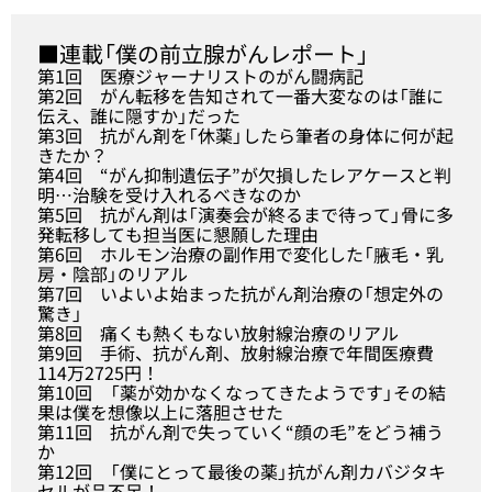
■連載「
僕の前立腺がんレポート
」
第1回
医療ジャーナリストのがん闘病記
第2回
がん転移を告知されて一番大変なのは「誰に
伝え、誰に隠すか」だった
第3回
抗がん剤を「休薬」したら筆者の身体に何が起
きたか？
第4回
“がん抑制遺伝子”が欠損したレアケースと判
明…治験を受け入れるべきなのか
第5回
抗がん剤は「演奏会が終るまで待って」骨に多
発転移しても担当医に懇願した理由
第6回
ホルモン治療の副作用で変化した「腋毛・乳
房・陰部」のリアル
第7回
いよいよ始まった抗がん剤治療の「想定外の
驚き
」
第8回
痛くも熱くもない放射線治療のリアル
第9回
手術、抗がん剤、放射線治療で年間医療費
114万2725円！
第10回
「薬が効かなくなってきたようです」その結
果は僕を想像以上に落胆させた
第11回
抗がん剤で失っていく“顔の毛”をどう補う
か
第12回
「僕にとって最後の薬」抗がん剤カバジタキ
セルが品不足！