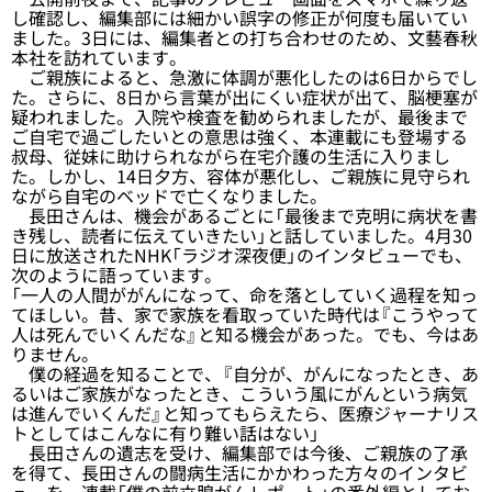
し確認し、編集部には細かい誤字の修正が何度も届いてい
ました。3日には、編集者との打ち合わせのため、文藝春秋
本社を訪れています。
ご親族によると、急激に体調が悪化したのは6日からでし
た。さらに、8日から言葉が出にくい症状が出て、脳梗塞が
疑われました。入院や検査を勧められましたが、最後まで
ご自宅で過ごしたいとの意思は強く、本連載にも登場する
叔母、従妹に助けられながら在宅介護の生活に入りまし
た。しかし、14日夕方、容体が悪化し、ご親族に見守られ
ながら自宅のベッドで亡くなりました。
長田さんは、機会があるごとに「最後まで克明に病状を書
き残し、読者に伝えていきたい」と話していました。4月30
日に放送されたNHK「ラジオ深夜便」のインタビューでも、
次のように語っています。
「一人の人間ががんになって、命を落としていく過程を知っ
てほしい。昔、家で家族を看取っていた時代は『こうやって
人は死んでいくんだな』と知る機会があった。でも、今はあ
りません。
僕の経過を知ることで、『自分が、がんになったとき、あ
るいはご家族がなったとき、こういう風にがんという病気
は進んでいくんだ』と知ってもらえたら、医療ジャーナリス
トとしてはこんなに有り難い話はない」
長田さんの遺志を受け、編集部では今後、ご親族の了承
を得て、長田さんの闘病生活にかかわった方々のインタビ
ューを、連載「僕の前立腺がんレポート」の番外編としてお