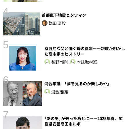
4
首都直下地震とタワマン
さ
実
鎌田 浩毅
5
家庭的な父と働く母の愛娘――親族が明かし
た高市家のヒストリー
甚野 博則
本誌取材班
6
河合隼雄 「夢を見るのが楽しみや」
し
河合 雅雄
7
「あの男」が去ったあとに――2025年春、広
島県安芸高田市ルポ