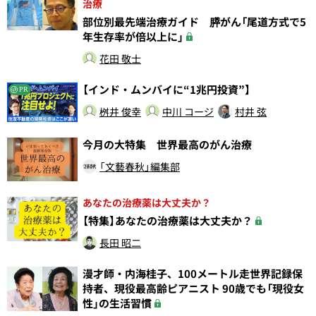
治療
部位別最先端治療ガイド 膵がん「尾道方式で5
年生存率が倍以上に」
花田 敬士
【インド・ムンバイに“1兆円投資”】
PR
桝井 俊幸
中川 コージ
村井 弦
今月の大特集 世界最高のがん治療
「文藝春秋」編集部
あなたの治療薬は大丈夫か？
【特集】あなたの治療薬は大丈夫か？
長田 昭二
漫才師・内海桂子、100メートル走世界記録保
持者、現役最高齢ピアニスト 90歳でも「現役女
性」の生活習慣