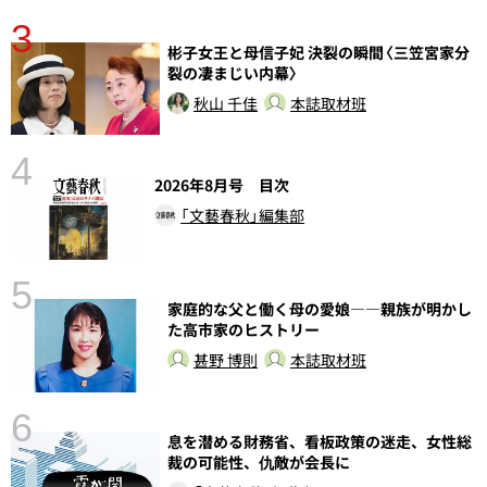
3
彬子女王と母信子妃 決裂の瞬間〈三笠宮家分
裂の凄まじい内幕〉
秋山 千佳
本誌取材班
4
さ
2026年8月号 目次
実
「文藝春秋」編集部
5
家庭的な父と働く母の愛娘――親族が明かし
た高市家のヒストリー
甚野 博則
本誌取材班
6
息を潜める財務省、看板政策の迷走、女性総
し
裁の可能性、仇敵が会長に