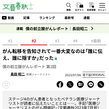
検索
ログイン
会員登録
メニュー
動画
記事
ランキング
最新号
連載
僕の前立腺がんレポート｜長田昭二
連載
#1
#2
#3
#4
#最新
がん転移を告知されて一番大変なのは「誰に伝
え、誰に隠すか」だった
僕の前立腺がんレポート 第2回
長田 昭二
医療ジャーナリスト
2023/07/06
電子版ORIGINAL
ステージ4のがん患者となったベテラン医療ジャーナ
リストが読者に伝えたいこととは――。手記「
医療ジ
ャーナリストのがん闘病記
」（文藝春秋2023年7月号）