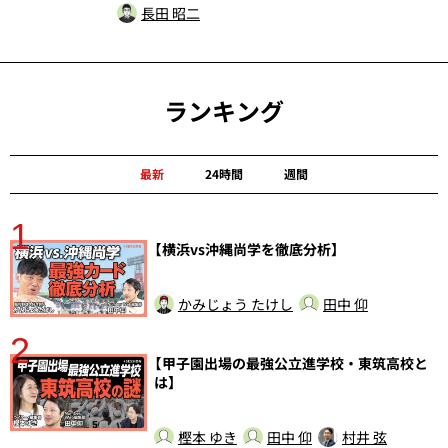
長田 昭二
ランキング
最新
24時間
週間
1
分
【横浜vs沖縄尚学を徹底分析】
かみじょう たけし
田中 仰
2
【甲子園出場の最強公立進学校・東筑高校と
は】
樫本 ゆき
田中 仰
村井 弦