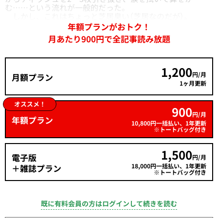
む……という流れが一般的だった。
しかし、これはちょっと芝居臭い（芝居なのだが）。
年額プランがおトク！
月あたり900円で全記事読み放題
1,200
円/月
月額プラン
1ヶ月更新
オススメ！
900
円/月
年額プラン
10,800円一括払い、1年更新
※トートバッグ付き
1,500
電子版
円/月
18,000円一括払い、1年更新
＋雑誌プラン
※トートバッグ付き
既に有料会員の方はログインして続きを読む