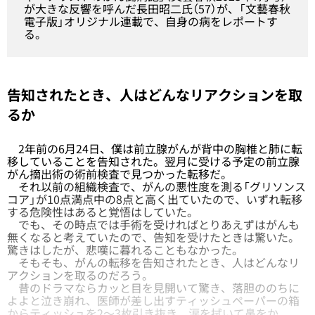
が大きな反響を呼んだ長田昭二氏（57）が、「文藝春秋
電子版」オリジナル連載で、自身の病をレポートす
る。
告知されたとき、人はどんなリアクションを取
るか
2年前の6月24日、僕は前立腺がんが背中の胸椎と肺に転
移していることを告知された。翌月に受ける予定の前立腺
がん摘出術の術前検査で見つかった転移だ。
それ以前の組織検査で、がんの悪性度を測る「グリソンス
コア」が10点満点中の8点と高く出ていたので、いずれ転移
する危険性はあると覚悟はしていた。
でも、その時点では手術を受ければとりあえずはがんも
無くなると考えていたので、告知を受けたときは驚いた。
驚きはしたが、悲嘆に暮れることもなかった。
そもそも、がんの転移を告知されたとき、人はどんなリ
アクションを取るのだろう。
昔のドラマならカッと目を見開いて驚き、落胆ののちに
よよと泣き崩れ、医師が差し出すティッシュペーパーの箱
からティッシュを2～3枚引き抜き、涙を拭いて鼻をか