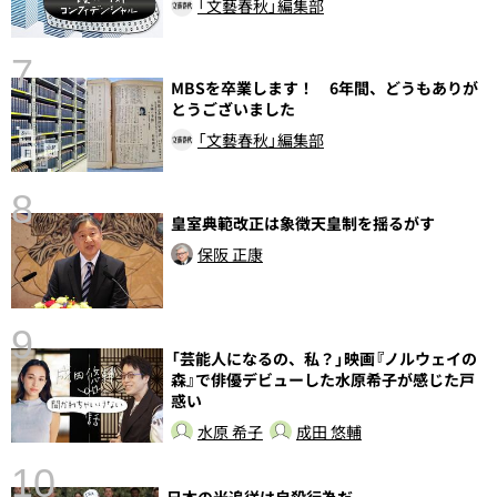
「文藝春秋」編集部
7
MBSを卒業します！ 6年間、どうもありが
とうございました
「文藝春秋」編集部
8
皇室典範改正は象徴天皇制を揺るがす
前
保阪 正康
9
「芸能人になるの、私？」映画『ノルウェイの
森』で俳優デビューした水原希子が感じた戸
惑い
水原 希子
成田 悠輔
10
日本の米追従は自殺行為だ