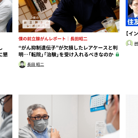
【イ
僕の前立腺がんレポート｜長田昭二
桝
し
“がん抑制遺伝子”が欠損したレアケースと判
に懇
明…「転院」「治験」を受け入れるべきなのか
長田 昭二