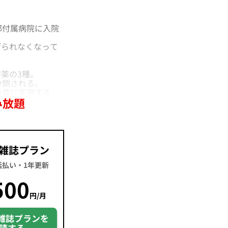
部付属病院に入院
られなくなって
薬の3種。
分類される。
の薬に変更する。
み放題
雑誌プラン
一括払い・1年更新
500
円/月
雑誌プランを
読する