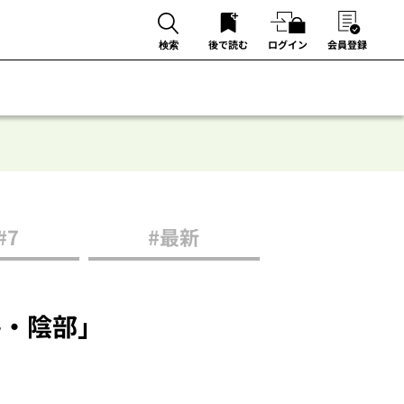
後で読む
ログイン
会員登録
検索
#7
#最新
・陰部」