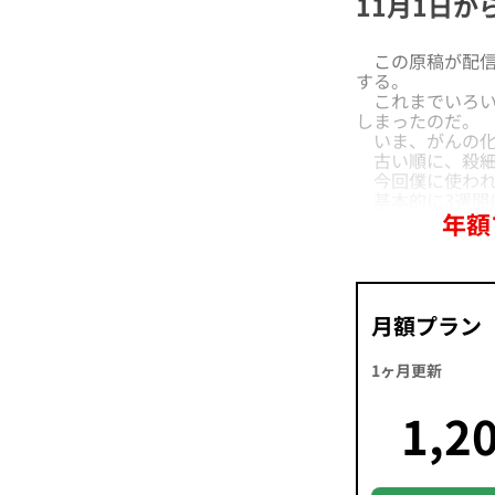
11月1日
この原稿が配信
する。
これまでいろい
しまったのだ。
いま、がんの化
古い順に、殺細
今回僕に使われ
基本的に3週間
年額
月額プラン
1ヶ月更新
1,2