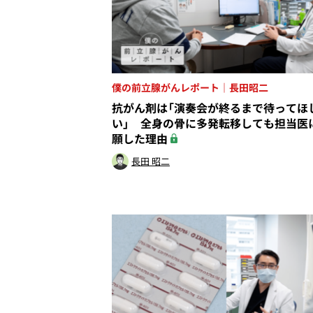
僕の前立腺がんレポート｜長田昭二
抗がん剤は「演奏会が終るまで待ってほ
い」 全身の骨に多発転移しても担当医
願した理由
長田 昭二