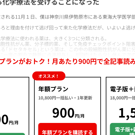
から化学療法を受けることになった
される11月１日、僕は神奈川県伊勢原市にある東海大学医学
ろと理由を付けて逃げ回って来た化学療法だが、いよいよ逃げ
学療法に使われる薬は、大きく3つに分類される。
胞性抗がん薬、分子標的薬、そして免疫チェックポイント阻害
る「ドセタキセル」という薬は、この中の殺細胞性抗がん薬に
に一度の割合で静脈に点滴投与し、8回続けたら少し休んで次
プランがおトク！月あたり900円で全記事読
オススメ！
年額プラン
電子版＋
10,800円一括払い・1年更新
18,000円
900
1,
00
円/月
円/月
電子版+
年額プランを購読する
購