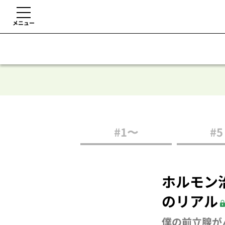
メニュー
#1〜
#5
ホルモン
のリアル
僕の前立腺が