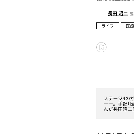
長田 昭二
医
ライフ
医
ステージ4の
――。手記「
んだ長田昭二