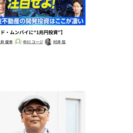
ンド・ムンバイに“1兆円投資”】
井 俊幸
中川 コージ
村井 弦