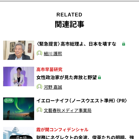
RELATED
関連記事
〈緊急提言〉高市総理よ、日本を壊すな
細川 護熙
高市早苗研究
女性政治家が見た奔放と野望
河野 嘉誠
イエローナイフ（ノースウエスト準州）〈PR〉
PR
文藝春秋メディア事業局
霞が関コンフィデンシャル
財務にネグレクトの余波、俊英たちの明暗、強