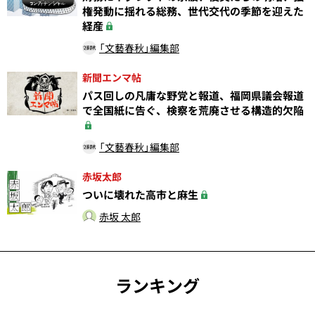
権発動に揺れる総務、世代交代の季節を迎えた
経産
「文藝春秋」編集部
新聞エンマ帖
パス回しの凡庸な野党と報道、福岡県議会報道
で全国紙に告ぐ、検察を荒廃させる構造的欠陥
「文藝春秋」編集部
赤坂太郎
ついに壊れた高市と麻生
赤坂 太郎
ランキング