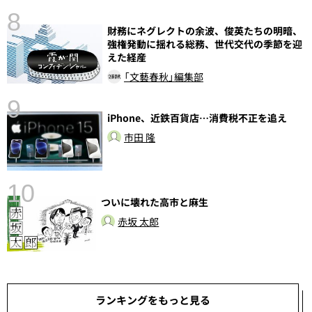
8
財務にネグレクトの余波、俊英たちの明暗、
前
強権発動に揺れる総務、世代交代の季節を迎
えた経産
「文藝春秋」編集部
9
iPhone、近鉄百貨店…消費税不正を追え
市田 隆
10
ついに壊れた高市と麻生
総
赤坂 太郎
ランキングをもっと見る