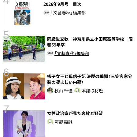
4
2026年9月号 目次
「文藝春秋」編集部
5
同級生交歓 神奈川県立小田原高等学校 昭
し
和59年卒
「文藝春秋」編集部
6
彬子女王と母信子妃 決裂の瞬間〈三笠宮家分
裂の凄まじい内幕〉
秋山 千佳
本誌取材班
7
女性政治家が見た奔放と野望
河野 嘉誠