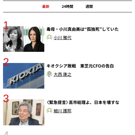
最新
24時間
週間
1
毒母・小川真由美は“孤独死”していた
小川 雅代
2
分
キオクシア敗戦 東芝元CFOの告白
大西 康之
3
〈緊急提言〉高市総理よ、日本を壊すな
細川 護熙