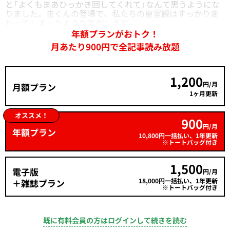
と「よくもまあひっかき回してくれて」なんて思うようにな
りました。圭くんの登場で、私たちの皇室観はすっかり変
わってしまったような気がします。
年額プランがおトク！
月あたり900円で全記事読み放題
1,200
円/月
月額プラン
1ヶ月更新
オススメ！
900
円/月
年額プラン
10,800円一括払い、1年更新
※トートバッグ付き
1,500
電子版
円/月
18,000円一括払い、1年更新
＋雑誌プラン
※トートバッグ付き
既に有料会員の方はログインして続きを読む