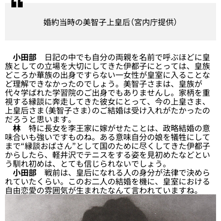
婚約当時の美智子上皇后（宮内庁提供）
小田部
日記の中でも自分の両親を名前で呼ぶほどに皇
族としての立場を大切にしてきた伊都子にとっては、皇族
どころか華族の出身ですらない一女性が皇室に入ることな
ど理解できなかったのでしょう。美智子さまは、皇族が
代々学ばれた学習院のご出身でもありませんし。家柄を重
視する縁談に奔走してきた彼女にとって、今の上皇さま、
上皇后さま（美智子さま）のご結婚は受け入れがたかったの
だろうと思います。
林
特に長女を李王家に嫁がせたことは、政略結婚の意
味合いも強いですものね。ある意味自分の娘を犠牲にして
まで“縁談おばさん”として国のために尽くしてきた伊都子
からしたら、軽井沢でテニスをする姿を見初めたなどとい
う馴れ初めは、とても信じられないでしょう。
小田部
戦前は、皇后になれる人の身分が法律で決めら
れていたくらい。このお二人の結婚を機に、皇室における
自由恋愛の雰囲気が生まれたなんて言われていますね。