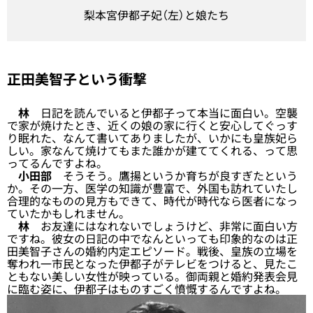
梨本宮伊都子妃（左）と娘たち
正田美智子という衝撃
林
日記を読んでいると伊都子って本当に面白い。空襲
で家が焼けたとき、近くの娘の家に行くと安心してぐっす
り眠れた、なんて書いてありましたが、いかにも皇族妃ら
しい。家なんて焼けてもまた誰かが建ててくれる、って思
ってるんですよね。
小田部
そうそう。鷹揚というか育ちが良すぎたという
か。その一方、医学の知識が豊富で、外国も訪れていたし
合理的なものの見方もできて、時代が時代なら医者になっ
ていたかもしれません。
林
お友達にはなれないでしょうけど、非常に面白い方
ですね。彼女の日記の中でなんといっても印象的なのは正
田美智子さんの婚約内定エピソード。戦後、皇族の立場を
奪われ一市民となった伊都子がテレビをつけると、見たこ
ともない美しい女性が映っている。御両親と婚約発表会見
に臨む姿に、伊都子はものすごく憤慨するんですよね。