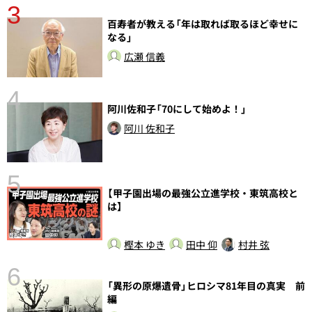
3
百寿者が教える「年は取れば取るほど幸せに
さ
なる」
実
広瀬 信義
4
阿川佐和子「70にして始めよ！」
阿川 佐和子
5
【甲子園出場の最強公立進学校・東筑高校と
の
は】
樫本 ゆき
田中 仰
村井 弦
6
し
「異形の原爆遺骨」ヒロシマ81年目の真実 前
編