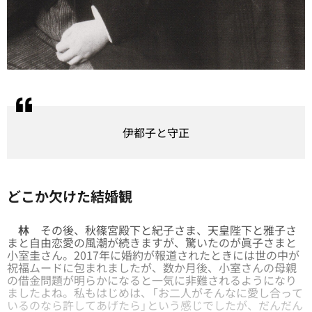
伊都子と守正
どこか欠けた結婚観
林
その後、秋篠宮殿下と紀子さま、天皇陛下と雅子さ
まと自由恋愛の風潮が続きますが、驚いたのが眞子さまと
小室圭さん。2017年に婚約が報道されたときには世の中が
祝福ムードに包まれましたが、数か月後、小室さんの母親
の借金問題が明らかになると一気に非難されるようになり
ましたよね。私もはじめは、「お二人がそんなに愛し合って
いるのなら許してあげたら」という感じでしたが、だんだん