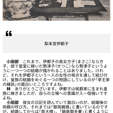
梨本宮伊都子
小田部
これまで、伊都子の長女方子（まさこ）なら方
子、姪で皇室に嫁いだ勢津子（せつこ）なら勢津子というよ
うに一つ一つの結婚が描かれることはありました。けれ
ど、それを伊都子という一人の女性の視点を通して結び付
け、皇族の結婚をめぐる一つの物語にしているのが「李王家
の縁談」の面白いところですよね。
林
ありがとうございます。伊都子は侯爵家に生まれ皇
族に嫁ぎましたが、自らの立場への意識が人一倍強いです
よね。
小田部
彼女の日記を読んでいて面白いのが、結婚後の
両親の呼び方。それまでは「御両親様」と書いているのです
が、結婚してからは「直大様」、「鍋島御夫妻」と書くように