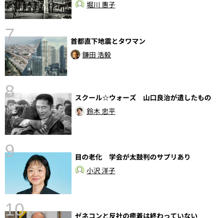
堀川 惠子
7
首都直下地震とタワマン
鎌田 浩毅
8
スクール☆ウォーズ 山口良治が遺したもの
鈴木 忠平
9
前
目の老化 学会が太鼓判のサプリあり
小沢 洋子
10
ゼネコンと反社の癒着は終わっていない