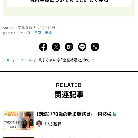
source : 文藝春秋 2021年4月号
genre :
ニュース
皇室
歴史
TOP
ニュース
眞子さまの恋「皇室結婚史」から考える
RELATED
関連記事
【朗読】「70歳の新米厩務員」｜国枝栄
山根 基世