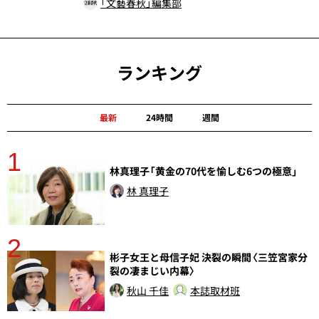
「文藝春秋」編集部
ランキング
最新
24時間
週間
1
分
林真理子「黄金の70代を愉しむ6つの極意」
林 真理子
2
彬子女王と母信子妃 決裂の瞬間〈三笠宮家分
裂の凄まじい内幕〉
秋山 千佳
本誌取材班