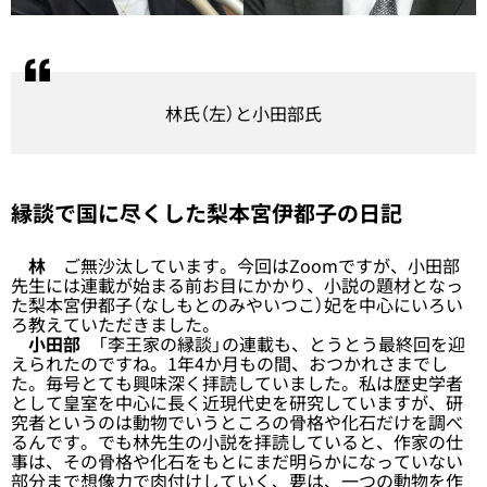
林氏（左）と小田部氏
縁談で国に尽くした梨本宮伊都子の日記
林
ご無沙汰しています。今回はZoomですが、小田部
先生には連載が始まる前お目にかかり、小説の題材となっ
た梨本宮伊都子（なしもとのみやいつこ）妃を中心にいろい
ろ教えていただきました。
小田部
「李王家の縁談」の連載も、とうとう最終回を迎
えられたのですね。1年4か月もの間、おつかれさまでし
た。毎号とても興味深く拝読していました。私は歴史学者
として皇室を中心に長く近現代史を研究していますが、研
究者というのは動物でいうところの骨格や化石だけを調べ
るんです。でも林先生の小説を拝読していると、作家の仕
事は、その骨格や化石をもとにまだ明らかになっていない
部分まで想像力で肉付けしていく、要は、一つの動物を作