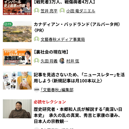
【戦死者3万人、戦傷病者4万人】
笠井 亮平
小田 竜ダニエル
カナディアン・バッドランド（アルバータ州）
PR
〈PR〉
文藝春秋メディア事業局
【裏社会の現在地】
久田 将義
村井 弦
記事を見逃さないため、「ニュースレター」を活
用しよう〈新規記事は月100本以上〉
「文藝春秋」編集部
必読セレクション
歴史研究者・本郷和人氏が解説する「奥深い日
本史」 承久の乱の真実、秀吉と家康の凄み、
日本人の宗教観…