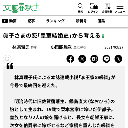
検索
ログイン
会員登録
メニュー
動画
記事
ランキング
最新号
連載
眞子さまの恋「皇室結婚史」から考える
林 真理子
小田部 雄次
2021/03/27
作家
歴史学者
林真理子氏による本誌連載小説「李王家の縁談」が
今号で最終回を迎えた。
明治時代に旧佐賀藩藩主、鍋島直大（なおひろ）の
娘として生まれ、19歳で梨本宮家に嫁いだ伊都子。
皇族となり2人の娘を儲けると、長女を朝鮮王家に、
次女を伯爵家に嫁がせるなど家柄を重んじた縁談を