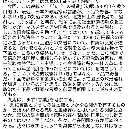
ける。ハイデガーは九鬼の才能を高く評価した。
今回、この連載で、『「いき」の構造』（初版1930年）を扱う
目的は、最近、日本の政治家の言語が、下品で野暮、すな
わち「いき」の対極にあるからだ。北方領土の国後島で、酩
酊し、「おっぱい」と叫び、戦争による領土問題の解決を主
張したが、マスメディアや国会で追及されると雲隠れして
しまう国会議員の言動は「いき」ではない。95歳まで生きる
場合の老後資金について、年金だけでは2000万円程度の不
足が生じるという金融庁の文書について、世論の反発が強
まると「受け取らない」という姿勢をとる財務大臣は極めて
下品だ。こういう姿勢も「いき」でない。また、この問題で
安倍総理は国民に謝罪しろと騒いでいる野党政治家も、民
主党政権時代に自ら主導して社会保障と税の一体改革によ
ってこの年金制度を作ったことについては口を閉ざしてい
る。こういう政治的攻撃は「いき」ではなく、下品で野暮
だ。下品で野暮な言葉遣いの氾濫によって国民の政治離れ
が加速しているのだと思う。政治を健全化するためには、
政治から下品で野暮な言葉を必要最低限までに減らす必要
がある。
九鬼は、まず「言葉」を考察する。
〈一般に言語というものは民族といかなる関係を有するもの
か。言語の内容たる意味と民族存在とはいかなる関係に立
つか。意味の妥当問題は意味の存在問題を無用になし得る
ものではない。否（いな）、往々、存在問題の方が原本的で
ある。我々はまず与えられた具体から出発しなければなら