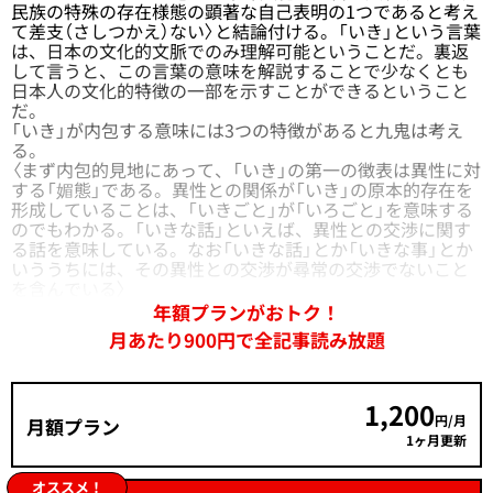
民族の特殊の存在様態の顕著な自己表明の1つであると考え
て差支（さしつかえ）ない〉と結論付ける。「いき」という言葉
は、日本の文化的文脈でのみ理解可能ということだ。裏返
して言うと、この言葉の意味を解説することで少なくとも
日本人の文化的特徴の一部を示すことができるということ
だ。
「いき」が内包する意味には3つの特徴があると九鬼は考え
る。
〈まず内包的見地にあって、「いき」の第一の徴表は異性に対
する「媚態」である。異性との関係が「いき」の原本的存在を
形成していることは、「いきごと」が「いろごと」を意味する
のでもわかる。「いきな話」といえば、異性との交渉に関す
る話を意味している。なお「いきな話」とか「いきな事」とか
いううちには、その異性との交渉が尋常の交渉でないこと
を含んでいる〉
年額プランがおトク！
月あたり900円で全記事読み放題
1,200
円/月
月額プラン
1ヶ月更新
オススメ！