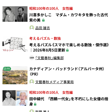
昭和100年の100人 女性編
川喜多かしこ マダム・カワキタを飾った古代
紫の美
品田 雄吉
考えるパズル・数独
考えるパズル《スマホで楽しめる数独・傑作選》
｜2026年8月5日更新
「文藝春秋」編集部
カナディアン・バッドランド（アルバータ州）
PR
〈PR〉
文藝春秋メディア事業局
昭和100年の100人 女性編
田中絹代 「西鶴一代女」を不朽にした女優の捨
身
新藤 兼人