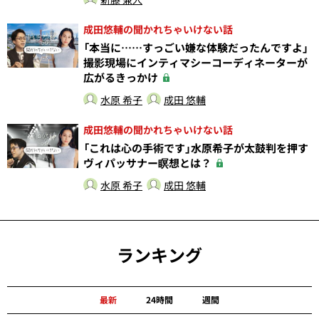
成田悠輔の聞かれちゃいけない話
「本当に……すっごい嫌な体験だったんですよ」
撮影現場にインティマシーコーディネーターが
広がるきっかけ
水原 希子
成田 悠輔
成田悠輔の聞かれちゃいけない話
「これは心の手術です」水原希子が太鼓判を押す
ヴィパッサナー瞑想とは？
水原 希子
成田 悠輔
ランキング
最新
24時間
週間