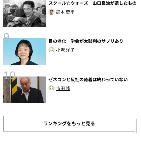
スクール☆ウォーズ 山口良治が遺したもの
鈴木 忠平
9
前
目の老化 学会が太鼓判のサプリあり
小沢 洋子
10
ゼネコンと反社の癒着は終わっていない
市田 隆
ランキングをもっと見る