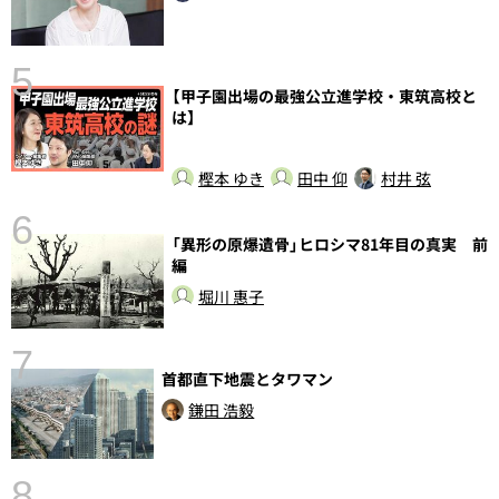
5
【甲子園出場の最強公立進学校・東筑高校と
の
は】
樫本 ゆき
田中 仰
村井 弦
6
し
「異形の原爆遺骨」ヒロシマ81年目の真実 前
編
堀川 惠子
7
首都直下地震とタワマン
鎌田 浩毅
8