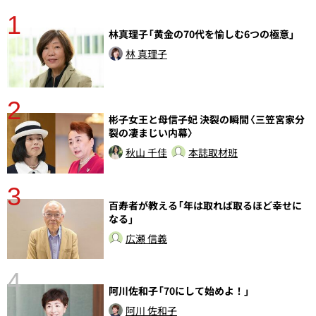
1
分
林真理子「黄金の70代を愉しむ6つの極意」
林 真理子
2
彬子女王と母信子妃 決裂の瞬間〈三笠宮家分
裂の凄まじい内幕〉
秋山 千佳
本誌取材班
3
百寿者が教える「年は取れば取るほど幸せに
さ
なる」
実
広瀬 信義
4
阿川佐和子「70にして始めよ！」
阿川 佐和子