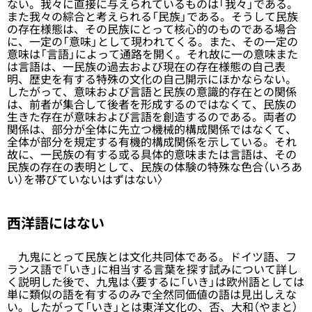
ない。我々に直接に与えられているものは「我々」である。
また我々の綜合と考えられる「民族」である。そうして民族
の存在様態は、その民族にとって核心的のものである場合
に、一定の「意味」として現われてくる。また、その一定の
意味は「言語」によって通路を開く。それ故に一の意味また
は言語は、一民族の過去および現在の存在様態の自己表
明、歴史を有する特殊の文化の自己開示にほかならない。
したがって、意味および言語と民族の意識的存在との関係
は、前者が集合して後者を形成するのではなくて、民族の
生きた存在が意味および言語を創造するのである。両者の
関係は、部分が全体に先立つ機械的構成関係ではなくて、
全体が部分を規定する有機的構成関係を示している。それ
故に、一民族の有する或る具体的意味または言語は、その
民族の存在の表明として、民族の体験の特殊な色合（いろあ
い）を帯びていないはずはない〉
西洋語にはない
九鬼にとって民族とは文化共同体である。ドイツ語、フ
ランス語で「いき」に相当する言葉を探す試みについて詳し
く説明した後で、九鬼は〈要するに「いき」は欧州語としては
単に類似の語を有するのみで全然同価値の語は見出しえな
い。したがって「いき」とは東洋文化の、否、大和（やまと）