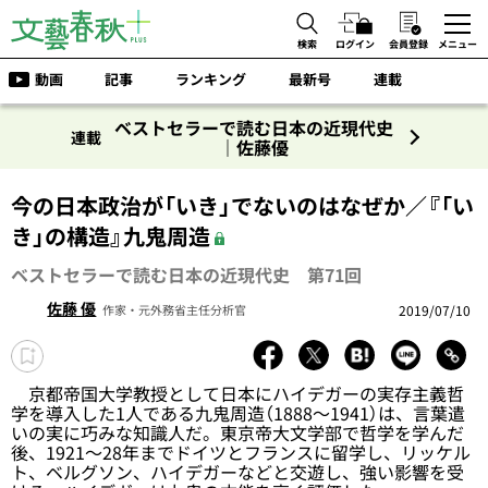
検索
ログイン
会員登録
メニュー
動画
記事
ランキング
最新号
連載
ベストセラーで読む日本の近現代史
連載
｜佐藤優
今の日本政治が「いき」でないのはなぜか／『「い
き」の構造』九鬼周造
ベストセラーで読む日本の近現代史 第71回
佐藤 優
2019/07/10
作家・元外務省主任分析官
京都帝国大学教授として日本にハイデガーの実存主義哲
学を導入した1人である九鬼周造（1888～1941）は、言葉遣
いの実に巧みな知識人だ。東京帝大文学部で哲学を学んだ
後、1921～28年までドイツとフランスに留学し、リッケル
ト、ベルグソン、ハイデガーなどと交遊し、強い影響を受