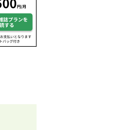
500
円/月
雑誌プランを
読する
のお支払いとなります
トバッグ付き