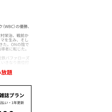
（WBC）の優勝、
村栄治、戦前か
ラマを生み、そし
きた。ONの陰で
指導者に転じた。
近鉄バファローズ
といきなり首位打
み放題
雑誌プラン
一括払い・1年更新