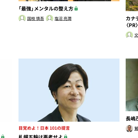
「最強」メンタルの整え方
カナ
国枝 慎吾
塩沼 亮潤
〈PR
長嶋
目覚めよ！日本 101の提言
鷲
札幌五輪は再考せよ