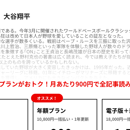
、大谷翔平
ある。今年3月に開催されたワールドベースボールクラシック
熱狂は改めて日本人が野球を愛していることの証左となった。
な選手が数多くいる。戦前はベーブ・ルースを三振に取った沢
は川上哲治、三原脩といった軍隊を体験した野球人が数々のド
を象徴する「ON」こと王貞治と長嶋茂雄が日本の歴史を彩って
にたとえた野村克也の著書は広く読まれ、今では教え子たちが
以上のものを誇っているかもしれない。
ていた野球が大きく変容したきっかけは、1995年だった。
ャーリーグに移籍。01年にイチローがマリナーズに移籍する
王を獲得し、アメリカにも大きなインパクトを与えた。
プランがおトク！月あたり900円で全記事読
オススメ！
年額プラン
電子版＋
10,800円一括払い・1年更新
18,000円