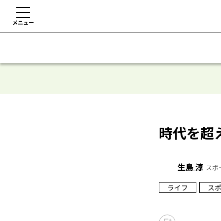
メニュー
時代を超
生島 淳
スポ
ライフ
ス