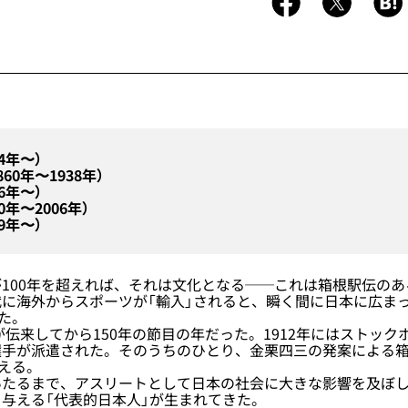
4年〜）
60年〜1938年）
6年〜）
0年〜2006年）
9年〜）
100年を超えれば、それは文化となる──これは箱根駅伝のあ
に海外からスポーツが「輸入」されると、瞬く間に日本に広ま
えた。
が伝来してから150年の節目の年だった。1912年にはストック
選手が派遣された。そのうちのひとり、金栗四三の発案による
迎える。
たるまで、アスリートとして日本の社会に大きな影響を及ぼし
与える「代表的日本人」が生まれてきた。