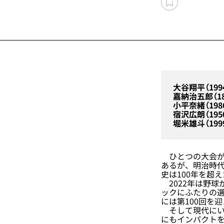
大谷翔平（199
嘉納治五郎（18
小平奈緒（198
宿沢広朗（195
堀米雄斗（199
ひとつの大会が
あるが、明治時代
史は100年を超
2022年は野球
ックにふたりの
には第100回を
そして現代にい
にもインパクトを