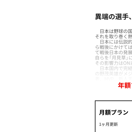
異端の選手
日本は野球の国で
それを取り巻く
日本には伝説的
ら戦後にかけて
て戦後日本の発展
自らを「月見草」
その影響力はON
日本国内で完結し
の野茂英雄がメジ
者、MVP、新人
年額
月額プラン
1ヶ月更新