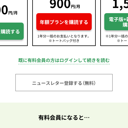
900
1,
00
円/月
円/月
電子版+
年額プランを購読する
購
を購読する
1年分一括のお支払いとなります。
※1年分一括
※トートバッグ付き
※トー
既に有料会員の方はログインして続きを読む
ニュースレター登録する（無料）
有料会員になると…