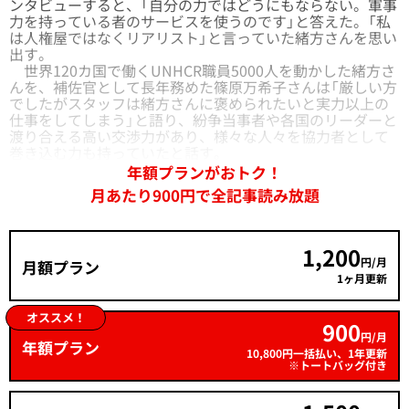
ンタビューすると、「自分の力ではどうにもならない。軍事
力を持っている者のサービスを使うのです」と答えた。「私
は人権屋ではなくリアリスト」と言っていた緒方さんを思い
出す。
世界120カ国で働くUNHCR職員5000人を動かした緒方さ
んを、補佐官として長年務めた篠原万希子さんは「厳しい方
でしたがスタッフは緒方さんに褒められたいと実力以上の
仕事をしてしまう」と語り、紛争当事者や各国のリーダーと
渡り合える高い交渉力があり、様々な人々を協力者として
巻き込む力も持っていたと話す。
年額プランがおトク！
月あたり900円で全記事読み放題
1,200
円/月
月額プラン
1ヶ月更新
オススメ！
900
円/月
年額プラン
10,800円一括払い、1年更新
※トートバッグ付き