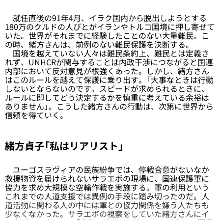
就任直後の91年4月、イラク国内から脱出しようとする
180万のクルドの人びとがイランやトルコ国境に押し寄せて
いた。世界がそれまでに経験したことのない大量難民。こ
の時、緒方さんは、前例のない難民保護を決断する。
国境を越えていない人々は難民条約上、難民とは定義さ
れず、UNHCRが関与することは内政干渉につながると国連
内部において反対意見が根強くあった。しかし、緒方さん
はこのルールを越えて保護に乗り出す。「大事なときは行動
しないとならないのです。スピードが求められるときに、
ルールに即してどう決定するかを慎重に考えている余裕は
ありません」。こうした緒方さんの行動は、次第に世界から
信頼を得ていく。
緒方貞子「私はリアリスト」
ユーゴスラヴィアの民族紛争では、停戦合意がないなか
救援物資を届けられないサラエボの現場に、国連保護軍に
協力を求め大規模な空輸作戦を実施する。軍の利用という
これまでの人道支援では異例の手段に踏み切ったのだ。人
道活動に関わる人の中には軍との協力関係を嫌う人たちも
少なくなかった。サラエボの視察をしていた緒方さんにイ