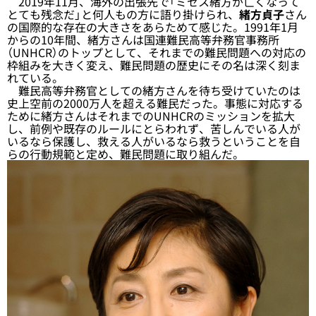
2019年11月、海外の出張先で「ミセス緒方が亡くなって
とても残念だ」と何人もの方に語り掛けられ、
緒方貞子
さん
の国際的な存在の大きさをあらためて感じた。1991年1月
からの10年間、緒方さんは国連難民高等弁務官事務所
（UNHCR）のトップとして、それまでの難民問題への対応の
枠組みを大きく変え、難民問題の歴史にその名は深く刻ま
れている。
難民高等弁務官としての緒方さんを待ち受けていたのは
史上空前の2000万人を超える難民だった。事態に対応する
ために緒方さんはそれまでのUNHCRのミッションを拡大
し、前例や既存のルールにとらわれず、苦しんでいる人が
いるなら保護し、救える人がいるなら救うということを自
らの行動規範と定め、難民問題に取り組んだ。