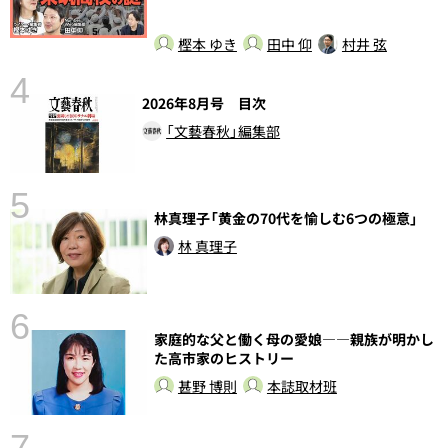
樫本 ゆき
田中 仰
村井 弦
4
2026年8月号 目次
「文藝春秋」編集部
5
林真理子「黄金の70代を愉しむ6つの極意」
の
林 真理子
6
家庭的な父と働く母の愛娘――親族が明かし
し
た高市家のヒストリー
甚野 博則
本誌取材班
7