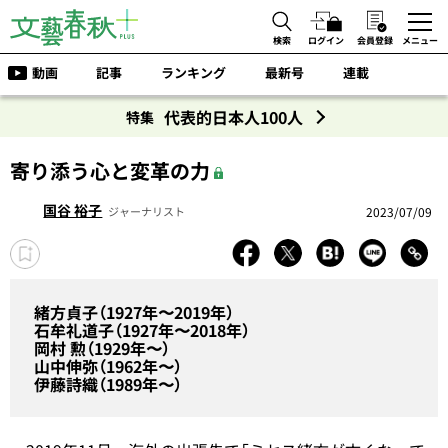
検索
ログイン
会員登録
メニュー
動画
記事
ランキング
最新号
連載
代表的日本人100人
特集
寄り添う心と変革の力
国谷 裕子
2023/07/09
ジャーナリスト
緒方貞子（1927年〜2019年）
石牟礼道子（1927年〜2018年）
岡村 勲（1929年〜）
山中伸弥（1962年〜）
伊藤詩織（1989年〜）