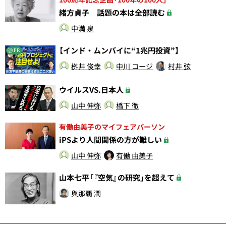
緒方貞子 話題の本は全部読む
中満 泉
【インド・ムンバイに“1兆円投資”】
PR
桝井 俊幸
中川 コージ
村井 弦
ウイルスVS.日本人
山中 伸弥
橋下 徹
有働由美子のマイフェアパーソン
iPSより人間関係の方が難しい
山中 伸弥
有働 由美子
山本七平「『空気』の研究」を超えて
與那覇 潤