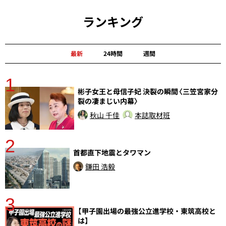
ランキング
最新
24時間
週間
1
分
彬子女王と母信子妃 決裂の瞬間〈三笠宮家分
裂の凄まじい内幕〉
秋山 千佳
本誌取材班
2
首都直下地震とタワマン
鎌田 浩毅
3
【甲子園出場の最強公立進学校・東筑高校と
さ
は】
実