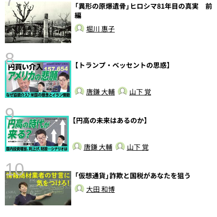
「異形の原爆遺骨」ヒロシマ81年目の真実 前
編
堀川 惠子
8
【トランプ・ベッセントの思惑】
唐鎌 大輔
山下 覚
9
【円高の未来はあるのか】
前
唐鎌 大輔
山下 覚
10
「仮想通貨」詐欺と国税があなたを狙う
大田 和博