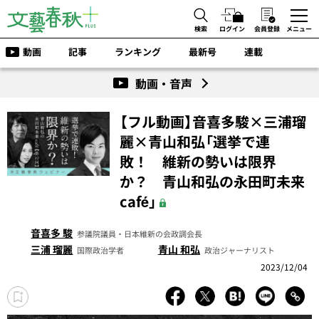
検索
ログイン
会員登録
メニュー
動画
記事
ランキング
最新号
連載
動画・音声
【フル動画】音喜多駿×三浦瑠
麗×青山和弘「選挙で連
敗！ 維新の勢いは限界
か？ 青山和弘の永田町未来
café」
音喜多 駿
参議院議員・日本維新の会政調会長
三浦 瑠麗
青山 和弘
国際政治学者
政治ジャーナリスト
2023/12/04