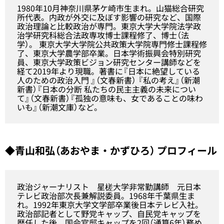
1980年10月神奈川県茅ケ崎市生まれ。山猫総合研究
所代表。内政が外交に及ぼす影響の研究など、国際
政治理論と比較政治が専門。東京大学大学院法学政
治学研究科総合法政専攻博士課程修了、博士（法
学）。 東京大学大学院公共政策大学院専門修士課程修
了、東京大学農学部卒業。日本学術振興会特別研究
員、東京大学政策ビジョン研究センター講師などを
経て2019年より現職。著書に『日本に絶望している
人のための政治入門 』（文春新書） 『私の考え』（新潮
新書）『日本の分断 私たちの民主主義の未来につい
て』（文春新書）『孤独の意味も、女であることの味わ
いも』（新潮文庫）など。
◆青山和弘（あおやま・かずひろ） プロフィール
政治ジャーナリスト 星槎大学非常勤講師 元日本
テレビ政治部次長兼解説委員。1968年千葉県生ま
れ。1992年東京大学文学部卒業後日本テレビ入社。
政治部記者として野党キャップ、自民党キャップを
歴任した後、国会官邸キャップを2回（通算6年）務め