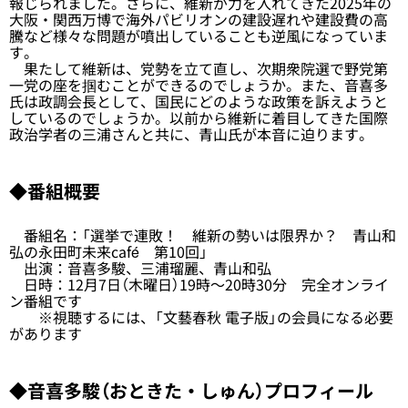
報じられました。さらに、維新が力を入れてきた2025年の
大阪・関西万博で海外パビリオンの建設遅れや建設費の高
騰など様々な問題が噴出していることも逆風になっていま
す。
果たして維新は、党勢を立て直し、次期衆院選で野党第
一党の座を掴むことができるのでしょうか。また、音喜多
氏は政調会長として、国民にどのような政策を訴えようと
しているのでしょうか。以前から維新に着目してきた国際
政治学者の三浦さんと共に、青山氏が本音に迫ります。
◆番組概要
番組名：「選挙で連敗！ 維新の勢いは限界か？ 青山和
弘の永田町未来café 第10回」
出演：音喜多駿、三浦瑠麗、青山和弘
日時：12月7日（木曜日）19時～20時30分 完全オンライ
ン番組です
※視聴するには、「文藝春秋 電子版」の会員になる必要
があります
◆音喜多駿（おときた・しゅん）プロフィール