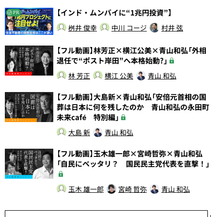
【インド・ムンバイに“1兆円投資”】
PR
桝井 俊幸
中川 コージ
村井 弦
【フル動画】林芳正×横江公美×青山和弘「外相
退任で“ポスト岸田”へ本格始動?」
林 芳正
横江 公美
青山 和弘
【フル動画】大島新×青山和弘「安倍元首相の国
葬は日本に何を残したのか 青山和弘の永田町
未来café 特別編」
大島 新
青山 和弘
【フル動画】玉木雄一郎×宮崎哲弥×青山和弘
「自民にベッタリ？ 国民民主党代表を直撃！」
玉木 雄一郎
宮崎 哲弥
青山 和弘