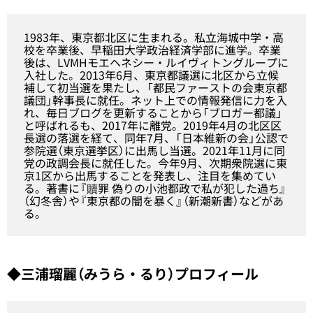
1983年、東京都北区に生まれる。私立海城中学・高
校を卒業後、早稲田大学政治経済学部に進学。卒業
後は、LVMHモエヘネシー・ルイヴィトングループに
入社した。2013年6月、東京都議選に北区から立候
補して初当選を果たし、「都民ファーストの会東京都
議団」幹事長に就任。ネット上での情報発信に力を入
れ、毎日ブログを更新することから「ブロガー都議」
と呼ばれるも、2017年に離党。2019年4月の北区区
長選の落選を経て、同年7月、「日本維新の会」公認で
参院選（東京選挙区）に出馬し当選。2021年11月に同
党の政調会長に就任した。今年9月、次期衆院選に東
京1区から出馬することを発表し、注目を集めてい
る。著書に『贖罪 偽りの小池都政で私が犯した過ち』
（幻冬舎）や『東京都の闇を暴く』（新潮新書）などがあ
る。
◆三浦瑠麗（みうら・るり）プロフィール