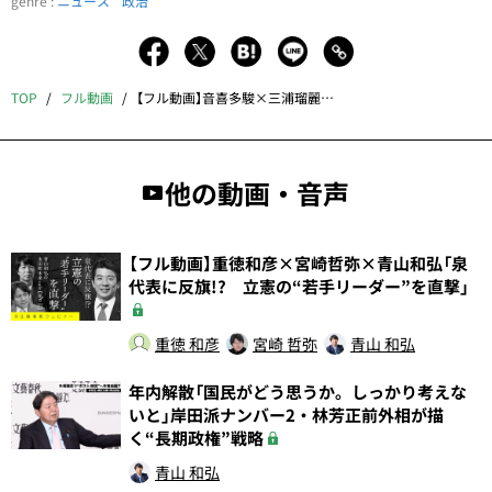
genre :
ニュース
政治
TOP
フル動画
【フル動画】音喜多駿×三浦瑠麗×青山和弘「選挙で連敗！ 維新の勢いは限界か？ 青山和弘の永田町未来café」
他の動画・音声
【フル動画】重徳和彦×宮崎哲弥×青山和弘「泉
代表に反旗!? 立憲の“若手リーダー”を直撃」
重徳 和彦
宮崎 哲弥
青山 和弘
年内解散「国民がどう思うか。しっかり考えな
いと」岸田派ナンバー2・林芳正前外相が描
く“長期政権”戦略
青山 和弘