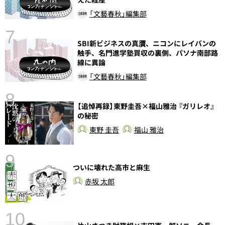
「文藝春秋」編集部
7
SBI新ビジネスの真贋、ニコンにレイバンの
触手、名門進学塾買収の裏側、パソナ南部路
線に異論
「文藝春秋」編集部
8
【追悼再録】東野圭吾×福山雅治 『ガリレオ』
前
の秘密
東野 圭吾
福山 雅治
9
ついに壊れた高市と麻生
赤坂 太郎
10