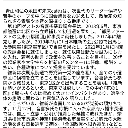
「青山和弘の永田町未来café」は、次世代のリーダー候補や
若手のホープを中心に国会議員をお迎えして、政治家の知
られざる素顔や本音を深掘りする番組です。
第10回ゲストの音喜多駿政調会長は、2013年6月、東京
都議選に北区から立候補して初当選を果たし、「都民ファー
ストの会東京都議団」幹事長に就任しました。2017年に離
党しましたが、2019年7月に「日本維新の会」公認で出馬し
た参院選（東京選挙区）で当選を果たし、2021年11月に同党
の政調会長に就任しました。就任以降は新たな試みにも力
を入れ、若者の助言で政策を改善することを目指し、20代
の起業家や大学生らを維新の「メンター」に任命。報酬を支
払い、各種政策について提言を受けています。
維新は次期衆院選で野党第一党の座を狙い、全ての小選
挙区に候補を立てることを目指しています。音喜多氏も参
院から鞍替えし、東京1区から出馬することを表明。「維新
は勢いがあるといえ、東京では厳しい。その中心『花の1
区』で勝ち抜くのは極めて大きなインパクトがあり、選挙全
体の趨勢に関わる」と意気込みを語りました。
ところがいま、維新が直面しているのが党勢の頭打ちで
す。11月12日、音喜多氏も応援に入った京都府八幡市長選
では、自民・立憲・公明が推薦した候補に敗れたほか、奈
良県橿原市長選や神奈川県海老名市長選などお膝元の大阪
近隣を含む首長選挙で連敗。「全国政党へ限界露呈」などと