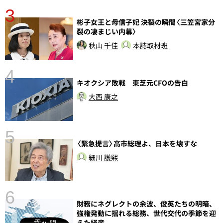
3
彬子女王と母信子妃 決裂の瞬間〈三笠宮家分
裂の凄まじい内幕〉
秋山 千佳
本誌取材班
4
キオクシア敗戦 東芝元CFOの告白
大西 康之
5
〈緊急提言〉高市総理よ、日本を壊すな
し
細川 護熙
6
財務にネグレクトの余波、俊英たちの明暗、
強権発動に揺れる総務、世代交代の季節を迎
えた経産