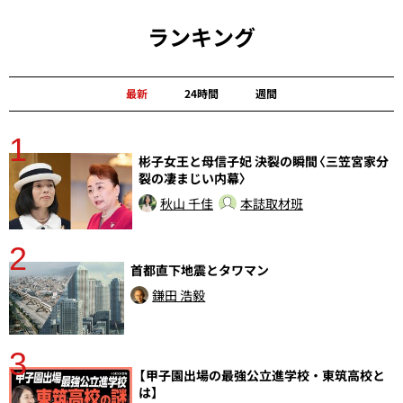
ランキング
最新
24時間
週間
1
分
彬子女王と母信子妃 決裂の瞬間〈三笠宮家分
裂の凄まじい内幕〉
秋山 千佳
本誌取材班
2
首都直下地震とタワマン
鎌田 浩毅
3
【甲子園出場の最強公立進学校・東筑高校と
は】