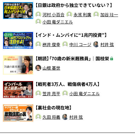
【日銀は政府から独立できていない？】
河村 小百合
永濱 利廣
加谷 珪一
小田 竜ダニエル
【インド・ムンバイに“1兆円投資”】
PR
桝井 俊幸
中川 コージ
村井 弦
【朗読】「70歳の新米厩務員」｜国枝栄
山根 基世
【戦死者3万人、戦傷病者4万人】
笠井 亮平
小田 竜ダニエル
【裏社会の現在地】
久田 将義
村井 弦