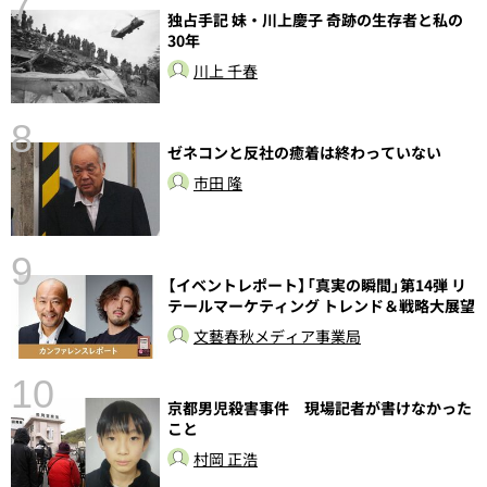
7
独占手記 妹・川上慶子 奇跡の生存者と私の
30年
川上 千春
8
前
ゼネコンと反社の癒着は終わっていない
市田 隆
9
【イベントレポート】「真実の瞬間」第14弾 リ
テールマーケティング トレンド＆戦略大展望
文藝春秋メディア事業局
10
京都男児殺害事件 現場記者が書けなかった
こと
村岡 正浩