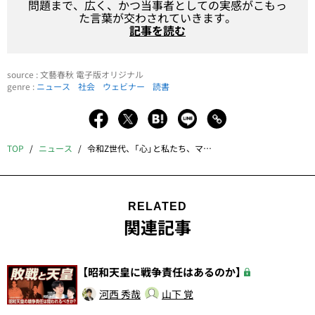
問題まで、広く、かつ当事者としての実感がこもっ
た言葉が交わされていきます。
記事を読む
source : 文藝春秋 電子版オリジナル
genre :
ニュース
社会
ウェビナー
読書
TOP
ニュース
令和Z世代、「心」と私たち、マイノリティと多様性…4月のおすすめオンライン番組
RELATED
関連記事
【昭和天皇に戦争責任はあるのか】
河西 秀哉
山下 覚