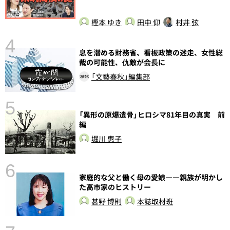
樫本 ゆき
田中 仰
村井 弦
4
さ
息を潜める財務省、看板政策の迷走、女性総
実
裁の可能性、仇敵が会長に
「文藝春秋」編集部
5
「異形の原爆遺骨」ヒロシマ81年目の真実 前
編
堀川 惠子
6
し
家庭的な父と働く母の愛娘――親族が明かし
た高市家のヒストリー
甚野 博則
本誌取材班