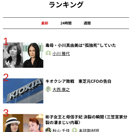
ランキング
最新
24時間
週間
1
分
毒母・小川真由美は“孤独死”していた
小川 雅代
2
キオクシア敗戦 東芝元CFOの告白
大西 康之
3
彬子女王と母信子妃 決裂の瞬間〈三笠宮家分
裂の凄まじい内幕〉
秋山 千佳
本誌取材班