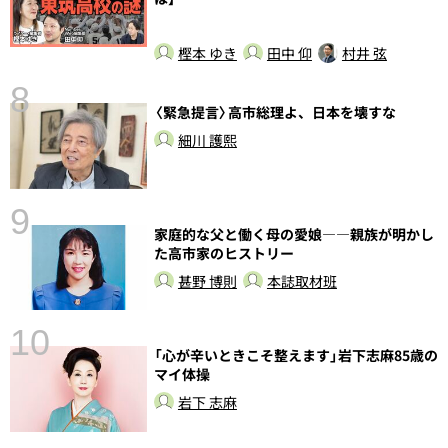
樫本 ゆき
田中 仰
村井 弦
8
〈緊急提言〉高市総理よ、日本を壊すな
前
細川 護熙
9
家庭的な父と働く母の愛娘――親族が明かし
た高市家のヒストリー
甚野 博則
本誌取材班
10
「心が辛いときこそ整えます」岩下志麻85歳の
総
マイ体操
岩下 志麻