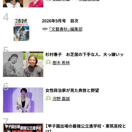
4
2026年9月号 目次
「文藝春秋」編集部
5
杉村春子 お芝居の下手な人、大っ嫌いッ
し
樹木 希林
6
女性政治家が見た奔放と野望
河野 嘉誠
7
【甲子園出場の最強公立進学校・東筑高校と
は】