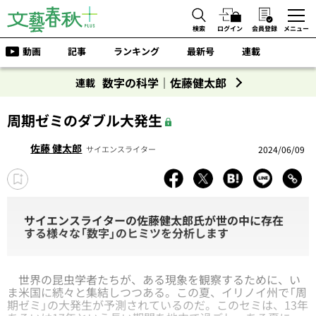
検索
ログイン
会員登録
メニュー
動画
記事
ランキング
最新号
連載
数字の科学｜佐藤健太郎
連載
周期ゼミのダブル大発生
佐藤 健太郎
2024/06/09
サイエンスライター
サイエンスライターの佐藤健太郎氏が世の中に存在
する様々な「数字」のヒミツを分析します
世界の昆虫学者たちが、ある現象を観察するために、い
ま米国に続々と集結しつつある。この夏、イリノイ州で「周
期ゼミ」の大発生が予測されているのだ。このセミは、13年