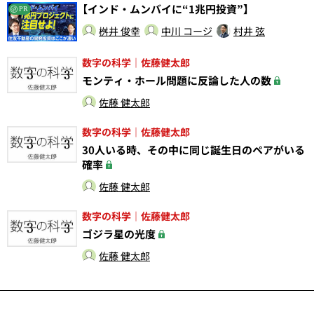
【インド・ムンバイに“1兆円投資”】
PR
桝井 俊幸
中川 コージ
村井 弦
数字の科学｜佐藤健太郎
モンティ・ホール問題に反論した人の数
佐藤 健太郎
数字の科学｜佐藤健太郎
30人いる時、その中に同じ誕生日のペアがいる
確率
佐藤 健太郎
数字の科学｜佐藤健太郎
ゴジラ星の光度
佐藤 健太郎