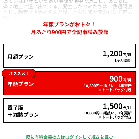
あるいは17年という長い期間を地中で過ごし、ある夏に一
斉に地上に這い出てくる。発生したセミたちは、数週間凄
まじい騒音で世界を包んだ後、木々に卵を産み付けて死に
絶える。
年額プランがおトク！
月あたり900円で全記事読み放題
1,200
円/月
月額プラン
1ヶ月更新
オススメ！
900
円/月
年額プラン
10,800円一括払い、1年更新
※トートバッグ付き
1,500
電子版
円/月
18,000円一括払い、1年更新
＋雑誌プラン
※トートバッグ付き
既に有料会員の方はログインして続きを読む