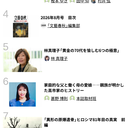
樫本 ゆき
田中 仰
村井 弦
4
2026年8月号 目次
「文藝春秋」編集部
5
林真理子「黄金の70代を愉しむ6つの極意」
の
林 真理子
6
家庭的な父と働く母の愛娘――親族が明かし
し
た高市家のヒストリー
甚野 博則
本誌取材班
7
「異形の原爆遺骨」ヒロシマ81年目の真実 前
編