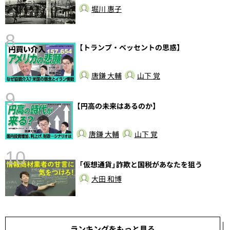
堀川 惠子
8
【トランプ・ベッセントの思惑】
唐鎌 大輔
山下 覚
9
【円高の未来はあるのか】
前
唐鎌 大輔
山下 覚
10
「仮想通貨」詐欺と国税があなたを狙う
大田 和博
ランキングをもっと見る