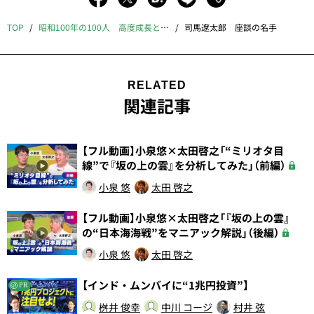
TOP
昭和100年の100人 高度成長とバブル編
司馬遼太郎 座談の名手
RELATED
関連記事
【フル動画】小泉悠×太田啓之「“ミリオタ目
線”で『坂の上の雲』を分析してみた」（前編）
小泉 悠
太田 啓之
【フル動画】小泉悠×太田啓之「『坂の上の雲』
の“日本海海戦”をマニアック解説」（後編）
小泉 悠
太田 啓之
【インド・ムンバイに“1兆円投資”】
PR
桝井 俊幸
中川 コージ
村井 弦