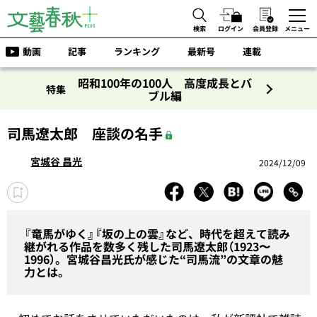
検索
ログイン
会員登録
メニュー
動画
記事
ランキング
最新号
連載
昭和100年の100人 高度成長とバ
特集
ブル編
司馬遼太郎 座談の名手
宮城谷 昌光
2024/12/09
『竜馬がゆく』『坂の上の雲』など、時代を超えて読み
継がれる作品を数多く残した司馬遼太郎（1923〜
1996）。宮城谷昌光氏が感じた“司馬流”の文章の魅
力とは。