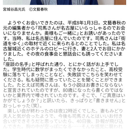
宮城谷昌光氏 Ⓒ文藝春秋
ようやくお会いできたのは、平成8年1月3日。文藝春秋の
元の編集者から「司馬さんが名古屋にいらっしゃるのでお会
いになりませんか。奥様もご一緒に」とお誘いがあったので
す。当時、私は名古屋に住んでいたのです。司馬さんは『街
道をゆく』の取材で近くに来られるとのことでした。私は名
古屋城近くのホテルのロビーに行き、妻と2人でお目にかか
りました。その夜の食事会と懇話会にも誘ってくださいま
した。
「座談の名手」と呼ばれた通り、とにかく話がお上手でし
た。学生時代に数学がまったくできなかったこと、高校受
験に落ちてしまったことなど、失敗談でこちらを笑わせて
くださる。私も疑問に思っていたことを聞くことができま
した。たとえば司馬さんは、もう小説はお書きにならない
と宣言されていたのですが、80歳になったら書くのではな
いかと業界内で噂されていたのです。そこで、「ご真意はい
かがでしょうか？」と訊いたら、きっぱりと「書きません」と
おっしゃった（笑）。
楽しい会が終わったのは夜12時近くでした。妻もみどり
夫人と気が合ったようで、今後も司馬さんとはいいお付き
合いができそうだと思っていたら、40日後、訃報が飛び込
んできた。胸の中が空っぽになる……そんな感覚に襲われ