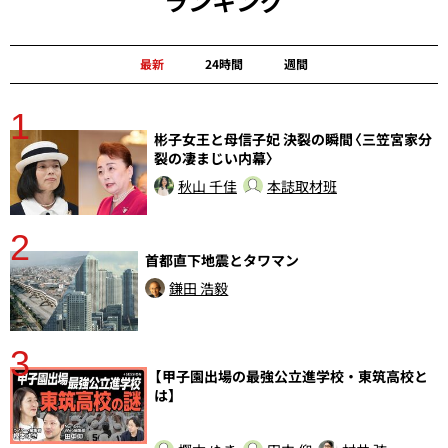
ランキング
最新
24時間
週間
1
分
彬子女王と母信子妃 決裂の瞬間〈三笠宮家分
裂の凄まじい内幕〉
秋山 千佳
本誌取材班
2
首都直下地震とタワマン
鎌田 浩毅
3
【甲子園出場の最強公立進学校・東筑高校と
さ
は】
実