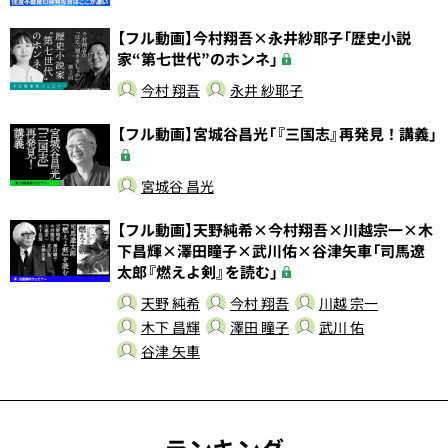
【フル動画】今村翔吾×永井紗耶子「歴史小説
家“第七世代”のホンネ」
今村 翔吾
永井 紗耶子
【フル動画】宮城谷昌光「『三国志』再発見！講義」
宮城谷 昌光
【フル動画】天野純希×今村翔吾×川越宗一×木
下昌輝×澤田瞳子×武川佑×谷津矢車「司馬遼
太郎『燃えよ剣』を読む」
天野 純希
今村 翔吾
川越 宗一
木下 昌輝
澤田 瞳子
武川 佑
谷津 矢車