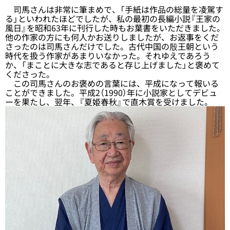
司馬さんは非常に筆まめで、「手紙は作品の総量を凌駕す
る」といわれたほどでしたが、私の最初の長編小説『王家の
風日』を昭和63年に刊行した時もお葉書をいただきました。
他の作家の方にも何人かお送りしましたが、お返事をくだ
さったのは司馬さんだけでした。古代中国の殷王朝という
時代を扱う作家があまりいなかった。それゆえであろう
か、「まことに大きな志であると存じ上げました」と褒めて
くださった。
この司馬さんのお褒めの言葉には、平成になって報いる
ことができました。平成2（1990）年に小説家としてデビュ
ーを果たし、翌年、『夏姫春秋』で直木賞を受けました。