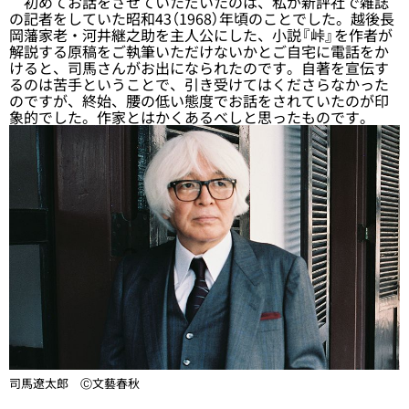
初めてお話をさせていただいたのは、私が新評社で雑誌
の記者をしていた昭和43（1968）年頃のことでした。越後長
岡藩家老・河井継之助を主人公にした、小説『峠』を作者が
解説する原稿をご執筆いただけないかとご自宅に電話をか
けると、司馬さんがお出になられたのです。自著を宣伝す
るのは苦手ということで、引き受けてはくださらなかった
のですが、終始、腰の低い態度でお話をされていたのが印
象的でした。作家とはかくあるべしと思ったものです。
司馬遼太郎 Ⓒ文藝春秋