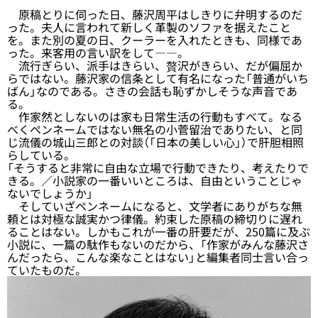
原稿とりに伺った日、藤沢周平はしきりに弁明するのだ
った。夫人に言われて新しく革製のソファを据えたこと
を。また別の夏の日、クーラーを入れたときも、同様であ
った。来客用の言い訳をして――。
流行ぎらい、派手はきらい、贅沢がきらい、だが偏屈か
らではない。藤沢家の信条として有名になった「普通がいち
ばん」なのである。さきの会話も恥ずかしそうな声音であ
る。
作家然としないのは家も日常生活の行動もすべて。なる
べくペンネームではない無名の小菅留治でありたい、と同
じ流儀の城山三郎との対談（「日本の美しい心」）で肝胆相照
らしている。
「そうすると非常に自由な立場で行動できたり、考えたりで
きる。／小説家の一番いいところは、自由ということじゃ
ないでしょうか」
そしていざペンネームになると、文学者にありがちな無
頼とは対極な誠実かつ律儀。約束した原稿の締切りに遅れ
ることはない。しかもこれが一番の肝要だが、250篇に及ぶ
小説に、一篇の駄作もないのだから、「作家がみんな藤沢さ
んだったら、こんな楽なことはない」と編集者同士言い合っ
ていたものだ。