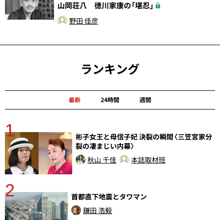
山岡荘八 徳川家康の「堪忍」
野田 佳彦
ランキング
最新
24時間
週間
1
分
彬子女王と母信子妃 決裂の瞬間〈三笠宮家分
裂の凄まじい内幕〉
秋山 千佳
本誌取材班
2
首都直下地震とタワマン
鎌田 浩毅