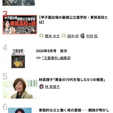
3
【甲子園出場の最強公立進学校・東筑高校と
さ
は】
実
樫本 ゆき
田中 仰
村井 弦
4
2026年8月号 目次
「文藝春秋」編集部
5
林真理子「黄金の70代を愉しむ6つの極意」
の
林 真理子
6
家庭的な父と働く母の愛娘――親族が明かし
し