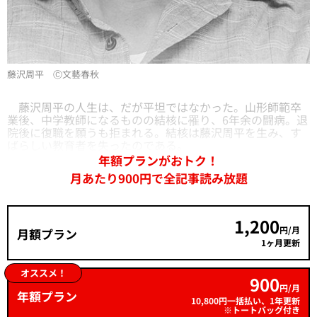
藤沢周平 Ⓒ文藝春秋
藤沢周平の人生は、だが平坦ではなかった。山形師範卒
業後、中学教師になるものの結核に罹り、6年余の闘病。退
院後に復職を願うも拒まれる。結核は藤沢周平を生み、す
ばらしい教育者を失ったのである。
年額プランがおトク！
月あたり900円で全記事読み放題
1,200
円/月
月額プラン
1ヶ月更新
オススメ！
900
円/月
年額プラン
10,800円一括払い、1年更新
※トートバッグ付き