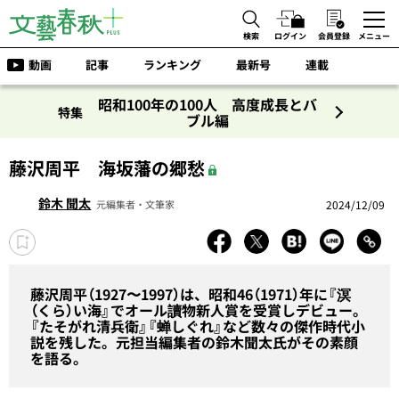
検索
ログイン
会員登録
メニュー
動画
記事
ランキング
最新号
連載
昭和100年の100人 高度成長とバ
特集
ブル編
藤沢周平 海坂藩の郷愁
鈴木 聞太
2024/12/09
元編集者・文筆家
藤沢周平（1927〜1997）は、昭和46（1971）年に『溟
（くら）い海』でオール讀物新人賞を受賞しデビュー。
『たそがれ清兵衛』『蝉しぐれ』など数々の傑作時代小
説を残した。元担当編集者の鈴木聞太氏がその素顔
を語る。