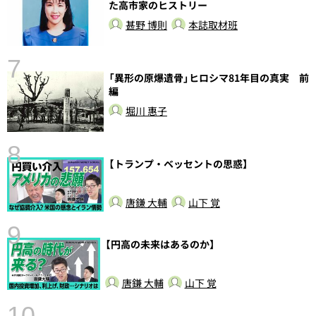
た高市家のヒストリー
甚野 博則
本誌取材班
7
「異形の原爆遺骨」ヒロシマ81年目の真実 前
編
堀川 惠子
8
【トランプ・ベッセントの思惑】
唐鎌 大輔
山下 覚
9
【円高の未来はあるのか】
前
唐鎌 大輔
山下 覚
10