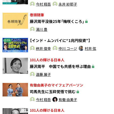
今村 翔吾
永井 紗耶子
巻頭随筆
藤沢周平没後25年「梅咲くころ」
湯川 豊
【インド・ムンバイに“1兆円投資”】
PR
桝井 俊幸
中川 コージ
村井 弦
101人の輝ける日本人
藤沢周平 中国でも共感を呼ぶ理由
遠藤 展子
有働由美子のマイフェアパーソン
司馬先生に玉砕覚悟で挑む
今村 翔吾
有働 由美子
101人の輝ける日本人