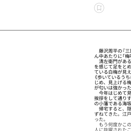
藤沢周平の『三
ん中あたりに「梅
清左衛門がある
を感じて足をと
ている白梅が見
《歩いているう
じめ、見上げる
が匂いは強かった
今年はじめて見
挨拶をして通り
の小藩である海
帰宅すると、隠
ずねてきた。江
った。
もう何度かこの
人に抜擢された