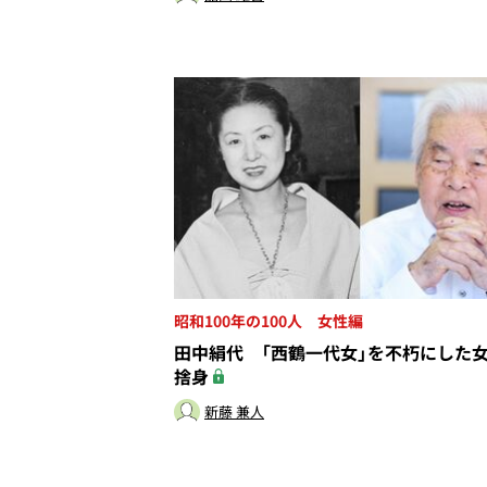
昭和100年の100人 女性編
田中絹代 「西鶴一代女」を不朽にした
捨身
新藤 兼人