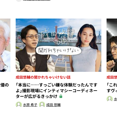
成田悠輔の聞かれちゃいけない話
成田
女優の
「本当に……すっごい嫌な体験だったんです
「こ
よ」撮影現場にインティマシーコーディネー
すヴ
ターが広がるきっかけ
水
水原 希子
成田 悠輔