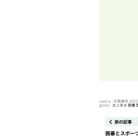
source : 文藝春秋 20
genre :
エンタメ
読書
前の記事
囲碁とスポー