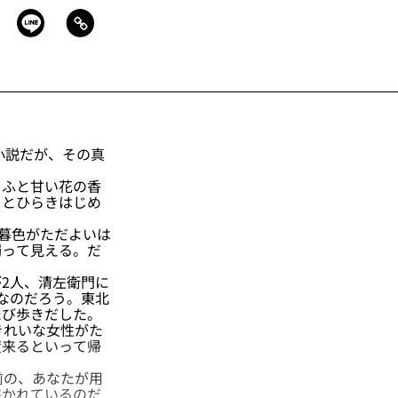
小説だが、その真
ふと甘い花の香
りとひらきはじめ
暮色がただよいは
濁って見える。だ
2人、清左衛門に
なのだろう。東北
たび歩きだした。
きれいな女性がた
度来るといって帰
前の、あなたが用
書かれているのだ