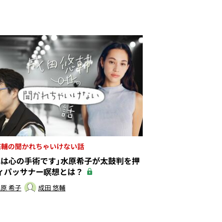
悠輔の聞かれちゃいけない話
れは心の手術です」水原希子が太鼓判を押
ィパッサナー瞑想とは？
原 希子
成田 悠輔