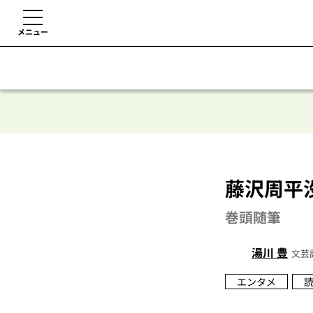
メニュー
藤沢周平没
巻頭随筆
湯川 豊
文芸
エンタメ