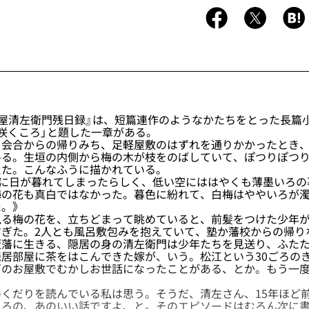
屋清左衛門残日録』は、短篇連作のようなかたちをとった長篇
咲くころ」と題した一章がある。
会合からの帰りみち、足軽屋敷のはずれを通りかかったとき、
める。生垣の内側から梅の木が枝をのばしていて、ぽつりぽつ
えた。こんなふうに描かれている。
ちに日が暮れてしまったらしく、低い空にははやくも薄墨いろの
梅の花も真白ではなかった。暮色に紛れて、白梅はややいろが
。》
る梅の花を、立ちどまって眺めていると、前髪をつけた少年が
すぎた。2人とも風呂敷包みを抱えていて、塾か藩校からの帰り
坂藩に生きる、隠居の身の清左衛門は少年たちを見送り、ふた
居部屋に茶をはこんできた嫁が、いう。松江という30ごろの
戸のお屋敷でむかしお世話になったことがある、とか。もう一
くだりを読んでいる私は思う。そうだ、清左さん、15年ほど
ころの、あのいい話ですよ、と。そのエピソードはむろん次に