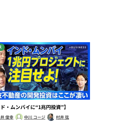
R
ンド・ムンバイに“1兆円投資”】
井 俊幸
中川 コージ
村井 弦