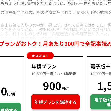
私もちょうど遠い記憶をたどるように、松江の一件を思いだし
の清左衛門は36歳、奥の老女に呼ばれて、秘密の用件の始末
さまお気に入りの女中が、男にだまされて自害をはかった。
びで名を売っている、小姓組の若者。松江は用をいいつけられ
ところ、村川としめし合わせて呉服屋近くの料理茶屋に入った
たところ、突然に懐剣で喉を突いた。
プランがおトク！月あたり900円で全記事読
オススメ！
年額プラン
電子版＋
10,800円一括払い・1年更新
18,000円
900
1,
00
円/月
円/月
電子版+
年額プランを購読する
購
を購読する