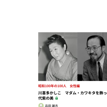
昭和100年の100人 女性編
川喜多かしこ マダム・カワキタを飾っ
代紫の美
品田 雄吉