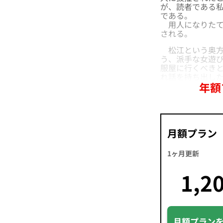
が、読者である
である。
用人になりたて
される。
松江という奥方
う、派手な女遊
服屋に行くべき
れ話を持ち出し
年額
月額プラン
1ヶ月更新
1,2
月額プラン