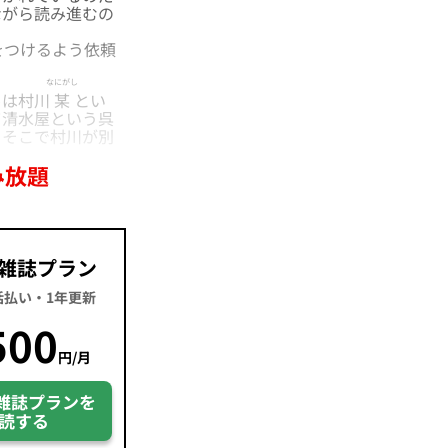
ながら読み進むの
をつけるよう依頼
なにがし
男は村川
某
とい
て清水屋という呉
。そこで村川が別
み放題
雑誌プラン
一括払い・1年更新
500
円/月
雑誌プランを
読する