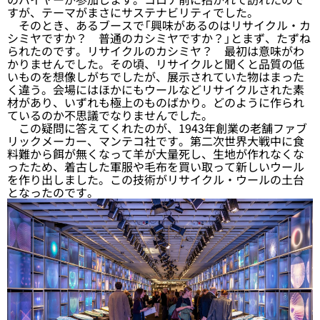
すが、テーマがまさにサステナビリティでした。
そのとき、あるブースで「興味があるのはリサイクル・カ
シミヤですか？ 普通のカシミヤですか？」とまず、たずね
られたのです。リサイクルのカシミヤ？ 最初は意味がわ
かりませんでした。その頃、リサイクルと聞くと品質の低
いものを想像しがちでしたが、展示されていた物はまった
く違う。会場にはほかにもウールなどリサイクルされた素
材があり、いずれも極上のものばかり。どのように作られ
ているのか不思議でなりませんでした。
この疑問に答えてくれたのが、1943年創業の老舗ファブ
リックメーカー、マンテコ社です。第二次世界大戦中に食
料難から餌が無くなって羊が大量死し、生地が作れなくな
ったため、着古した軍服や毛布を買い取って新しいウール
を作り出しました。この技術がリサイクル・ウールの土台
となったのです。