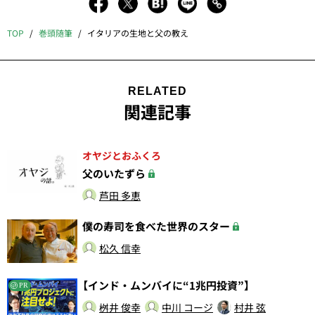
TOP
巻頭随筆
イタリアの生地と父の教え
RELATED
関連記事
オヤジとおふくろ
父のいたずら
芦田 多恵
僕の寿司を食べた世界のスター
松久 信幸
【インド・ムンバイに“1兆円投資”】
PR
桝井 俊幸
中川 コージ
村井 弦