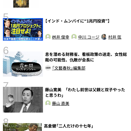
5
【インド・ムンバイに“1兆円投資”】
し
桝井 俊幸
中川 コージ
村井 弦
6
息を潜める財務省、看板政策の迷走、女性総
裁の可能性、仇敵が会長に
「文藝春秋」編集部
7
藤山寛美 「わたし前世は父親と双子やった
と思うわ」
藤山 直美
8
高倉健「二人だけの十七年」