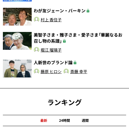
わが友ジェーン・バーキン
村上 香住子
美智子さま・雅子さま・愛子さま「華麗なるお
召し物の系譜」
堀江 瑠璃子
人新世のブランド論
藤原 ヒロシ
斎藤 幸平
ランキング
最新
24時間
週間