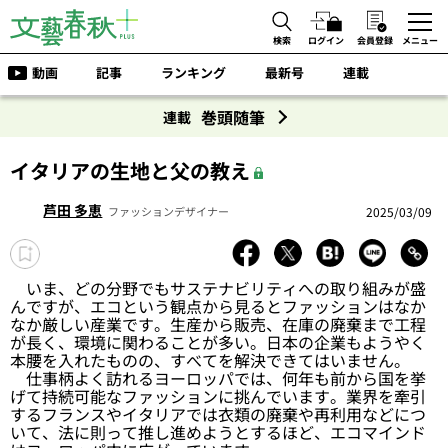
検索
ログイン
会員登録
メニュー
動画
記事
ランキング
最新号
連載
巻頭随筆
連載
イタリアの生地と父の教え
芦田 多恵
2025/03/09
ファッションデザイナー
いま、どの分野でもサステナビリティへの取り組みが盛
んですが、エコという観点から見るとファッションはなか
なか厳しい産業です。生産から販売、在庫の廃棄まで工程
が長く、環境に関わることが多い。日本の企業もようやく
本腰を入れたものの、すべてを解決できてはいません。
仕事柄よく訪れるヨーロッパでは、何年も前から国を挙
げて持続可能なファッションに挑んでいます。業界を牽引
するフランスやイタリアでは衣類の廃棄や再利用などにつ
いて、法に則って推し進めようとするほど、エコマインド