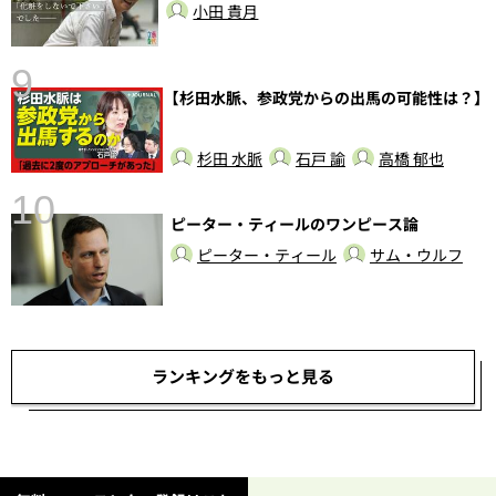
小田 貴月
前
9
【杉田水脈、参政党からの出馬の可能性は？】
杉田 水脈
石戸 諭
高橋 郁也
10
ピーター・ティールのワンピース論
ピーター・ティール
サム・ウルフ
総
ランキングをもっと見る