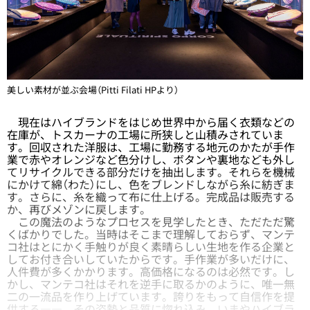
美しい素材が並ぶ会場（Pitti Filati HPより）
現在はハイブランドをはじめ世界中から届く衣類などの
在庫が、トスカーナの工場に所狭しと山積みされていま
す。回収された洋服は、工場に勤務する地元のかたが手作
業で赤やオレンジなど色分けし、ボタンや裏地なども外し
てリサイクルできる部分だけを抽出します。それらを機械
にかけて綿（わた）にし、色をブレンドしながら糸に紡ぎま
す。さらに、糸を織って布に仕上げる。完成品は販売する
か、再びメゾンに戻します。
この魔法のようなプロセスを見学したとき、ただただ驚
くばかりでした。当時はそこまで理解しておらず、マンテ
コ社はとにかく手触りが良く素晴らしい生地を作る企業と
してお付き合いしていたからです。手作業が多いだけに、
人件費が多くかかります。高価格になるのは必然です。し
かし、マンテコ社はそれを逆手に取るかのように、唯一無
二の一流品を作り上げています。誇りをもって自信作を提
供する――。その姿勢と品質に惚れ込み、いまやハイブラ