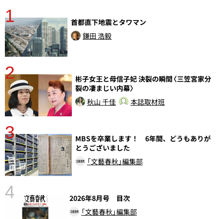
1
分
首都直下地震とタワマン
鎌田 浩毅
2
彬子女王と母信子妃 決裂の瞬間〈三笠宮家分
裂の凄まじい内幕〉
秋山 千佳
本誌取材班
3
MBSを卒業します！ 6年間、どうもありが
とうございました
「文藝春秋」編集部
4
2026年8月号 目次
「文藝春秋」編集部