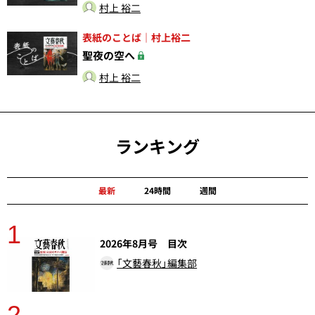
村上 裕二
表紙のことば｜村上裕二
聖夜の空へ
村上 裕二
ランキング
最新
24時間
週間
1
分
2026年8月号 目次
「文藝春秋」編集部
2