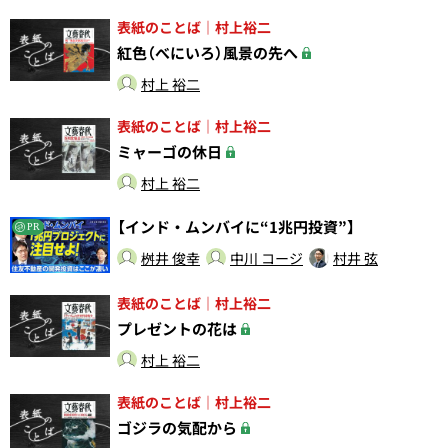
表紙のことば｜村上裕二
紅色（べにいろ）風景の先へ
村上 裕二
表紙のことば｜村上裕二
ミャーゴの休日
村上 裕二
【インド・ムンバイに“1兆円投資”】
PR
桝井 俊幸
中川 コージ
村井 弦
表紙のことば｜村上裕二
プレゼントの花は
村上 裕二
表紙のことば｜村上裕二
ゴジラの気配から