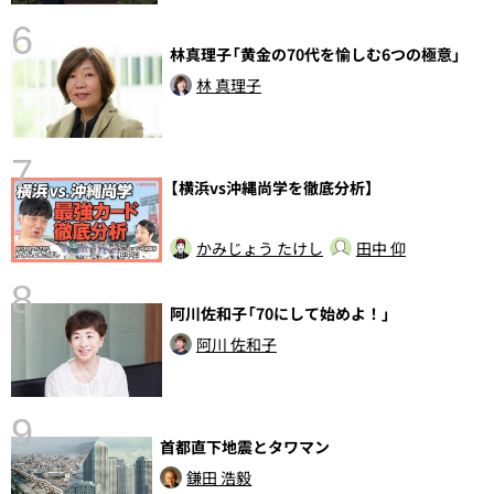
6
林真理子「黄金の70代を愉しむ6つの極意」
し
林 真理子
7
【横浜vs沖縄尚学を徹底分析】
かみじょう たけし
田中 仰
8
阿川佐和子「70にして始めよ！」
前
阿川 佐和子
9
首都直下地震とタワマン
鎌田 浩毅