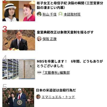
彬子女王と母信子妃 決裂の瞬間〈三笠宮家分
裂の凄まじい内幕〉
秋山 千佳
本誌取材班
3
皇室典範改正は象徴天皇制を揺るがす
保阪 正康
4
MBSを卒業します！ 6年間、どうもありが
さ
とうございました
実
「文藝春秋」編集部
5
日本の米追従は自殺行為だ
エマニュエル・トッド