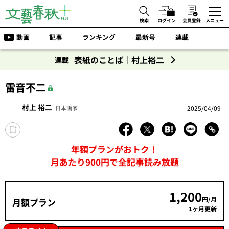
検索
ログイン
会員登録
メニュー
動画
記事
ランキング
最新号
連載
表紙のことば｜村上裕二
連載
雷音不二
村上 裕二
2025/04/09
日本画家
年額プランがおトク！
月あたり900円で全記事読み放題
1,200
円/月
月額プラン
1ヶ月更新