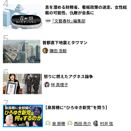
4
息を潜める財務省、看板政策の迷走、女性総
さ
裁の可能性、仇敵が会長に
実
「文藝春秋」編集部
5
首都直下地震とタワマン
鎌田 浩毅
6
怒りに燃えたアグネス論争
し
林 真理子
7
【泉房穂に“ひろゆき新党”を問う】
泉 房穂
西田 亮介
村井 弦