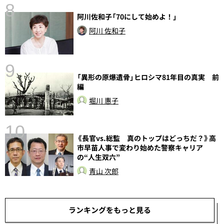
8
阿川佐和子「70にして始めよ！」
阿川 佐和子
前
9
「異形の原爆遺骨」ヒロシマ81年目の真実 前
編
堀川 惠子
10
《長官vs.総監 真のトップはどっちだ？》高
市早苗人事で変わり始めた警察キャリア
の“人生双六”
青山 次郎
ランキングをもっと見る