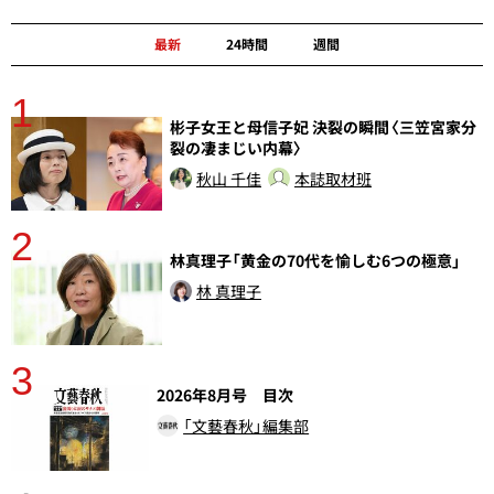
最新
24時間
週間
1
分
彬子女王と母信子妃 決裂の瞬間〈三笠宮家分
裂の凄まじい内幕〉
秋山 千佳
本誌取材班
2
林真理子「黄金の70代を愉しむ6つの極意」
林 真理子
3
2026年8月号 目次
「文藝春秋」編集部