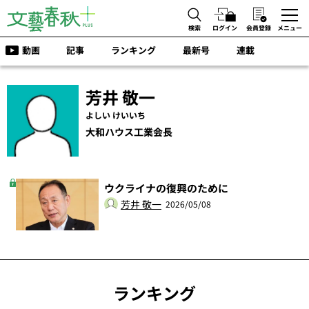
検索
ログイン
会員登録
メニュー
動画
記事
ランキング
最新号
連載
芳井 敬一
よしい けいいち
大和ハウス工業会長
ウクライナの復興のために
芳井 敬一
2026/05/08
ランキング