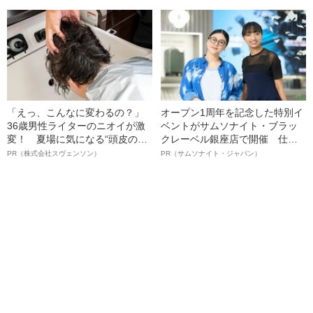
女子（24）が語る、驚愕の食生
名優、複雑な父親像への想いを
活
語る”《日本興収70億円突破》
「えっ、こんなに変わるの？」
オープン1周年を記念した特別イ
36歳男性ライターのニオイが激
ベントがサムソナイト・ブラッ
変！ 夏場に気になる“頭皮のニ
クレーベル銀座店で開催 仕事
オイ”や“ベタつき”を解消す
も人生も自分らしく～笑顔あふ
PR（株式会社スヴェンソン）
PR（サムソナイト・ジャパン）
る、“ウィッグのスペシャリス
れる特別対談～
ト”が生み出した徹底ケアとは