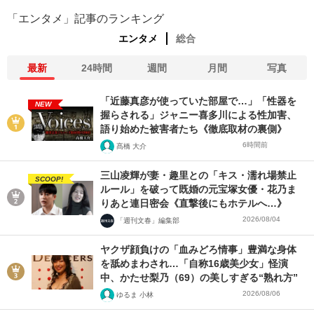
「エンタメ」記事のランキング
エンタメ
総合
最新
24時間
週間
月間
写真
「近藤真彦が使っていた部屋で…」「性器を
NEW
握らされる」ジャニー喜多川による性加害、
語り始めた被害者たち《徹底取材の裏側》
6時間前
髙橋 大介
三山凌輝が妻・趣里との「キス・濡れ場禁止
SCOOP!
ルール」を破って既婚の元宝塚女優・花乃ま
りあと連日密会《直撃後にもホテルへ…》
2026/08/04
「週刊文春」編集部
ヤクザ顔負けの「血みどろ情事」豊満な身体
を舐めまわされ…「自称16歳美少女」怪演
中、かたせ梨乃（69）の美しすぎる“熟れ方”
2026/08/06
ゆるま 小林