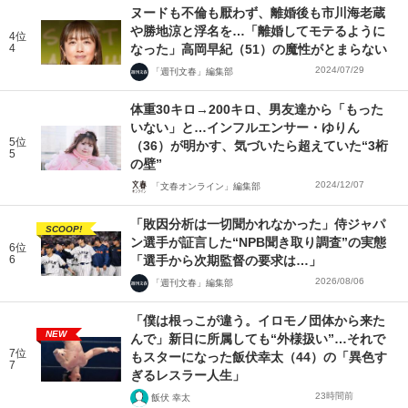
ヌードも不倫も厭わず、離婚後も市川海老蔵
や勝地涼と浮名を…「離婚してモテるように
4位
4
なった」高岡早紀（51）の魔性がとまらない
2024/07/29
「週刊文春」編集部
体重30キロ→200キロ、男友達から「もった
いない」と…インフルエンサー・ゆりん
5位
（36）が明かす、気づいたら超えていた“3桁
5
の壁”
2024/12/07
「文春オンライン」編集部
「敗因分析は一切聞かれなかった」侍ジャパ
SCOOP!
ン選手が証言した“NPB聞き取り調査”の実態
6位
6
「選手から次期監督の要求は…」
2026/08/06
「週刊文春」編集部
「僕は根っこが違う。イロモノ団体から来た
NEW
んで」新日に所属しても“外様扱い”…それで
7位
もスターになった飯伏幸太（44）の「異色す
7
ぎるレスラー人生」
23時間前
飯伏 幸太