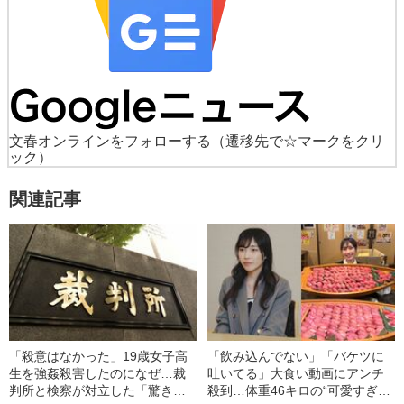
文春オンラインをフォローする
（遷移先で☆マークをクリ
ック）
関連記事
「殺意はなかった」19歳女子高
「飲み込んでない」「バケツに
生を強姦殺害したのになぜ…裁
吐いてる」大食い動画にアンチ
判所と検察が対立した「驚きの
殺到…体重46キロの“可愛すぎ