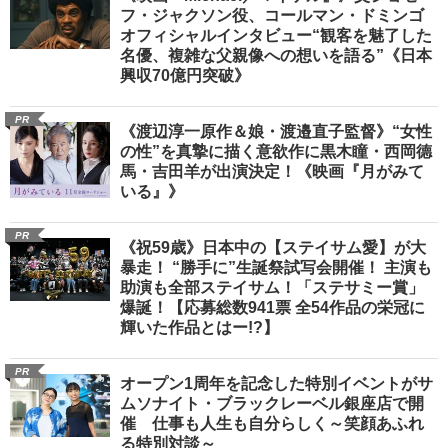
フ・ジャクソン役、コールマン・ドミンゴ
オフィシャルインタビュー“観客を魅了した
名優、複雑な父親像への想いを語る”《日本
興収70億円突破》
PR
《渡辺淳一原作＆娘・渡邉直子監督》“女性
の性”を真摯に描く意欲作に黒木瞳・西岡德
馬・吉田羊が出演決定！《映画『月がみて
いる』》
PR
《祝59歳》日本中の【ステイサム愛】が大
暴走！ “勝手に”生誕祭試写会開催！ 主演も
助演も全部ステイサム！「ステサミー賞」
爆誕！【応募総数941票 全54作品の栄冠に
輝いた作品とはー!?】
PR
オープン1周年を記念した特別イベントがサ
ムソナイト・ブラックレーベル銀座店で開
催 仕事も人生も自分らしく～笑顔あふれ
る特別対談～