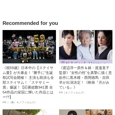
Recommended for you
《祝59歳》日本中の【ステイサ
《渡辺淳一原作＆娘・渡邉直子
ム愛】が大暴走！ “勝手に”生誕
監督》“女性の性”を真摯に描く意
祭試写会開催！ 主演も助演も全
欲作に黒木瞳・西岡德馬・吉田
部ステイサム！「ステサミー
羊が出演決定！《映画『月がみ
賞」爆誕！【応募総数941票 全
ている』》
54作品の栄冠に輝いた作品とは
PR（キノフィルムズ）
ー!?】
PR（（株）キノフィルムズ）