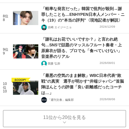
「軽率な発言だった」韓国で批判が殺到→謝
罪したことも…ENHYPEN日本人メンバー・ニ
8位
8
キ（19）の“本当の評判”〈現地記者が解説〉
2024/12/09
吉崎 エイジーニョ
「謝礼はお花でいいですか？」と言われ絶
句…SNSで話題のマッスルフルート奏者・上
9位
原麻衣が語る、プロでも「食べていけない」
9
音楽界のリアル
2026/08/01
我妻 弘崇
「最悪の空気のまま解散」WBC日本代表“敗
SCOOP!
戦”の真実 選手が明かす“井端ジャパン”首脳
10
陣ほんとうの評価「良い距離感だったコーチ
位
10
は…」
2026/08/06
「週刊文春」編集部
11位から20位を見る