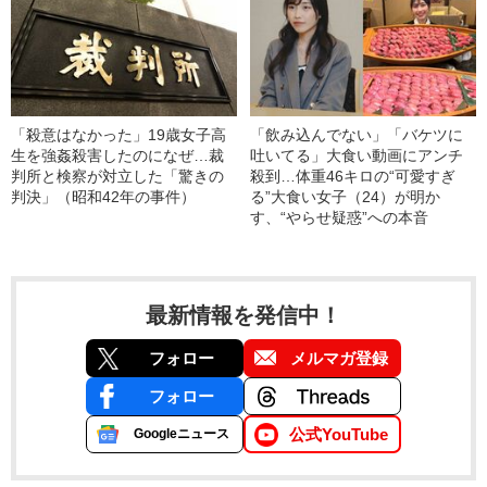
「殺意はなかった」19歳女子高
「飲み込んでない」「バケツに
生を強姦殺害したのになぜ…裁
吐いてる」大食い動画にアンチ
判所と検察が対立した「驚きの
殺到…体重46キロの“可愛すぎ
判決」（昭和42年の事件）
る”大食い女子（24）が明か
す、“やらせ疑惑”への本音
最新情報を発信中！
フォロー
メルマガ登録
フォロー
公式YouTube
Googleニュース