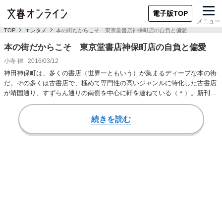
電子版TOP
メニュー
TOP
エンタメ
本の街だからこそ 東京堂書店神保町店の自負と偏愛
本の街だからこそ 東京堂書店神保町店の自負と偏愛
小寺 律
2016/03/12
神田神保町は、多くの書店（世界一ともいう）が集まるディープな本の街
だ。その多くは古書店で、極めて専門性の高いジャンルに特化した古書店
が靖国通り、すずらん通りの南側を中心に軒を連ねている（＊）。新刊書
店の数はさほど多…
続きを読む