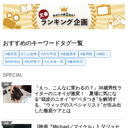
おすすめのキーワードタグ一覧
#藤田晋
#三山凌輝
#高市早苗
#後藤真希
#森岡毅
#城彰二
#内田有紀
#松田聖子
#玉木雄一郎
#亀和田武
SPECIAL
PR
「えっ、こんなに変わるの？」36歳男性ラ
イターのニオイが激変！ 夏場に気にな
る“頭皮のニオイ”や“ベタつき”を解消す
る、“ウィッグのスペシャリスト”が生み出
した徹底ケアとは
PR
《映画『Michael／マイケル』》父ジョセ