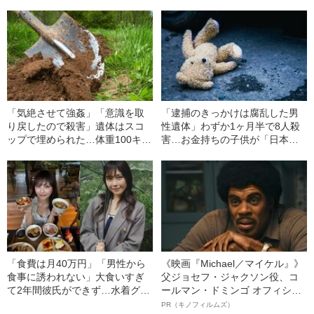
判決」（昭和42年の事件）
る”大食い女子（24）が明か
す、“やらせ疑惑”への本音
「気絶させて強姦」「意識を取
「逮捕のきっかけは腐乱した男
り戻したので殺害」遺体はスコ
性遺体」わずか1ヶ月半で8人殺
ップで埋められた…体重100キロ
害…お金持ちの子供が「日本最
の巨漢男（25）に襲われた「女
悪の殺人犯」になった理由（昭
子高生の悲劇」（昭和42年の事
和40年の事件）
件）
「食費は月40万円」「男性から
《映画『Michael／マイケル』》
食事に誘われない」大食いすぎ
父ジョセフ・ジャクソン役、コ
て2年間彼氏ができず…水着グラ
ールマン・ドミンゴ オフィシャ
ビアも話題の“可愛すぎる”大食い
ルインタビュー“観客を魅了した
PR（キノフィルムズ）