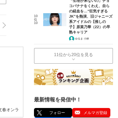
「生理が来ないの」チョ
コバナナをくわえ、自ら
の経血を…“狂気すぎる
10
JK”を熱演、旧ジャニーズ
位
系アイドルの【推しの
10
子】原菜乃華（22）の早
熟キャリア
ゆるま 小林
11位から20位を見る
最新情報を発信中！
文春オンラ
フォロー
メルマガ登録