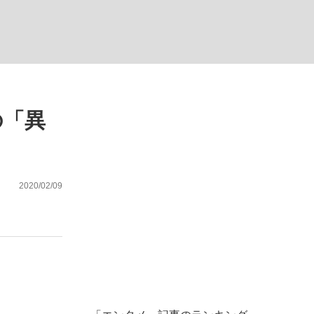
ない資産運用のすべて
の「異
が悲しい」『北の国から』倉本聰氏（91...
2020/02/09