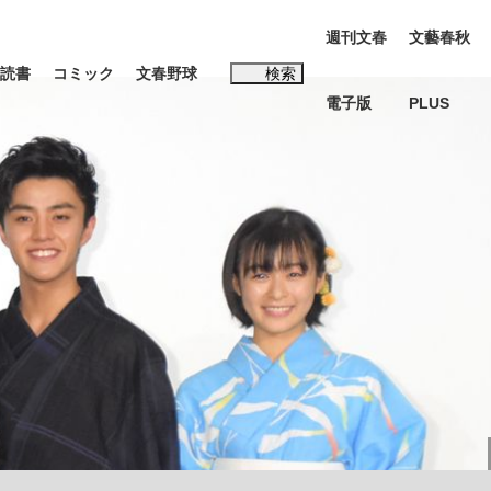
週刊文春
文藝春秋
読書
コミック
文春野球
検索
電子版
PLUS
インタビュー
読書
#松田聖子
む将棋
BC日本代表“敗戦”の真実 選手が明かす...