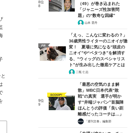
8位
（49）が巻き込まれた
8
「ジャニーズ性加害問
題」の“数奇な因縁”
び
山本 雲丹
監
「えっ、こんなに変わるの？」
海
36歳男性ライターのニオイが激
PR
変！ 夏場に気になる“頭皮の
ニオイ”や“ベタつき”を解消す
る、“ウィッグのスペシャリス
子
ト”が生み出した徹底ケアとは
二瓶 仁志
子と
は
「最悪の空気のまま解
散」WBC日本代表“敗
で
SCOOP!
戦”の真実 選手が明か
を
9位
す“井端ジャパン”首脳陣
9
ほんとうの評価「良い距
離感だったコーチは…」
「週刊文春」編集部