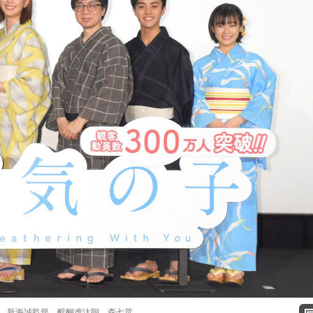
、新海誠監督、醍醐虎汰朗、森七菜