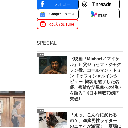
フォロー
Googleニュース
公式YouTube
SPECIAL
PR
《映画『Michael／マイケ
ル』》父ジョセフ・ジャク
ソン役、コールマン・ドミ
ンゴ オフィシャルインタ
ビュー“観客を魅了した名
優、複雑な父親像への想い
を語る”《日本興収70億円
突破》
PR
「えっ、こんなに変わる
の？」36歳男性ライター
のニオイが激変！ 夏場に