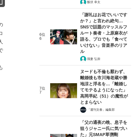
飯伏 幸太
「謝礼はお花でいいです
か？」と言われ絶句…
の
SNSで話題のマッスルフ
コ
ルート奏者・上原麻衣が
6位
6
語る、プロでも「食べて
人
いけない」音楽界のリア
で
ル
。
我妻 弘崇
も
ヌードも不倫も厭わず、
離婚後も市川海老蔵や勝
地涼と浮名を…「離婚し
7位
てモテるようになった」
7
高岡早紀（51）の魔性が
とまらない
「週刊文春」編集部
「父の通夜の晩、息子を
狙うジャニー氏に気づい
た」元SMAP草彅剛