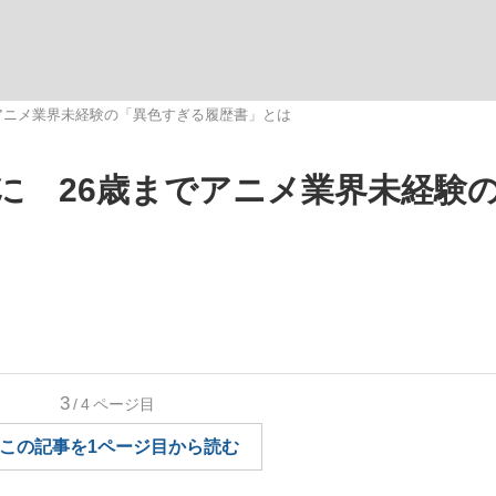
いまさら聞け
でアニメ業界未経験の「異色すぎる履歴書」とは
に 26歳までアニメ業界未経験
手が証言した“NPB聞...
「クマが悪者扱いされているの
3
/4
ページ目
もっと見る
この記事を1ページ目から読む
カー日本代表・森保一監督...