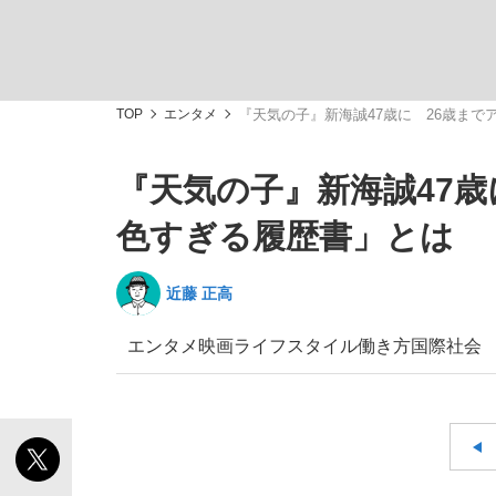
TOP
エンタメ
『天気の子』新海誠47歳に 26歳ま
『天気の子』新海誠47歳
「敗因分析は一切聞かれなかった」侍ジャパン選
キングの誕生を、目撃せよ。
色すぎる履歴書」とは
近藤 正高
エンタメ
映画
ライフスタイル
働き方
国際
社会
the Style
「目標達成できなかったからと言って…」サッ