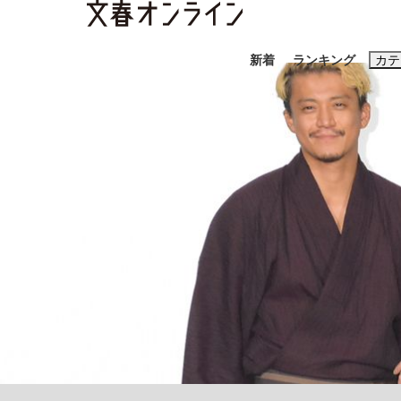
新着
ランキング
カテ
スクープ
ニュー
おすすめのキ
#藤田晋
#三
#玉木雄一郎
「90%は失敗する。でも…」本田圭佑が初め
終戦から81年