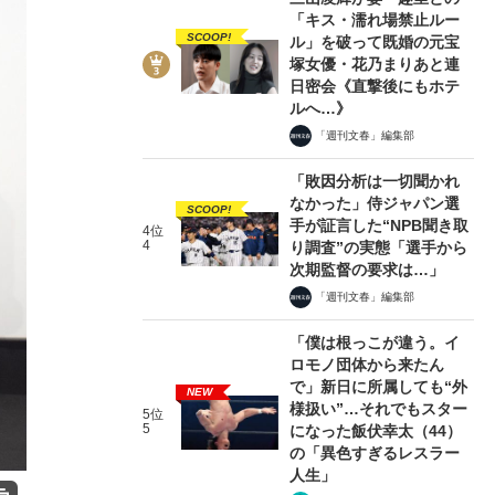
「キス・濡れ場禁止ルー
SCOOP!
ル」を破って既婚の元宝
塚女優・花乃まりあと連
日密会《直撃後にもホテ
ルへ…》
「週刊文春」編集部
「敗因分析は一切聞かれ
なかった」侍ジャパン選
SCOOP!
手が証言した“NPB聞き取
4位
4
り調査”の実態「選手から
次期監督の要求は…」
「週刊文春」編集部
「僕は根っこが違う。イ
ロモノ団体から来たん
で」新日に所属しても“外
NEW
様扱い”…それでもスター
5位
5
になった飯伏幸太（44）
の「異色すぎるレスラー
人生」