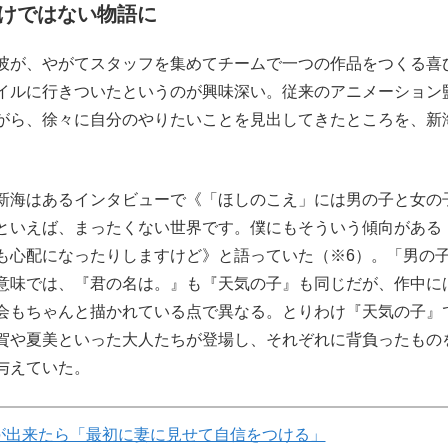
けではない物語に
彼が、やがてスタッフを集めてチームで一つの作品をつくる喜
イルに行きついたというのが興味深い。従来のアニメーション
がら、徐々に自分のやりたいことを見出してきたところを、新
新海はあるインタビューで《「ほしのこえ」には男の子と女の
といえば、まったくない世界です。僕にもそういう傾向がある
も心配になったりしますけど》と語っていた（※6）。「男の
意味では、『君の名は。』も『天気の子』も同じだが、作中に
会もちゃんと描かれている点で異なる。とりわけ『天気の子』
賀や夏美といった大人たちが登場し、それぞれに背負ったもの
与えていた。
が出来たら「最初に妻に見せて自信をつける」