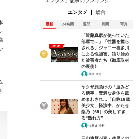
「エンタメ」記事のランキング
エンタメ
総合
本
最新
24時間
週間
月間
写真
シ
「近藤真彦が使っていた
議
部屋で…」「性器を握ら
NEW
される」ジャニー喜多川
か
による性加害、語り始め
た被害者たち《徹底取材
の裏側》
。
髙橋 大介
ム
ヤクザ顔負けの「血みど
を
ろ情事」豊満な身体を舐
めまわされ…「自称16歳
美少女」怪演中、かたせ
梨乃（69）の美しすぎ
る“熟れ方”
ゆるま 小林
三山凌輝が妻・趣里との