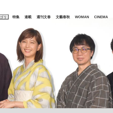
ゴリ
特集
連載
週刊文春
文藝春秋
WOMAN
CINEMA
キーワード入力
ス
エンタメ
ライフ
ビジネス
ーワードタグ一覧
山凌輝
#高市早苗
#後藤真希
#森岡毅
#城彰二
#内田有紀
観る将棋、読
#亀和田武
て明かした日本代表監督に...
「最悪の空気のまま解散」W