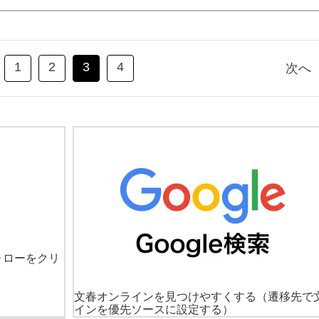
1
2
3
4
次へ
ォローをクリ
文春オンラインを見つけやすくする
（遷移先で
インを優先ソースに設定する）