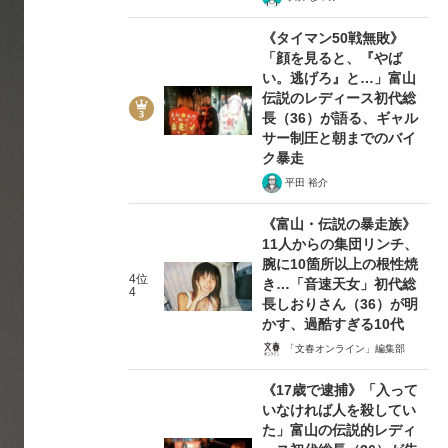
《タイマン50戦無敗》
「顔を見ると、『やば
い。逃げろ』と…」富山
伝説のレディース初代総
長（36）が語る、ギャル
サー制圧と朝までのバイ
ク暴走
平田 裕介
《富山・伝説の暴走族》
11人からの集団リンチ、
腕に10箇所以上の根性焼
4位
き…「音速天女」初代総
4
長しおりさん（36）が明
かす、過酷すぎる10代
「文春オンライン」編集部
《17歳で逮捕》「入って
いなければ人を殺してい
た」富山の伝説的レディ