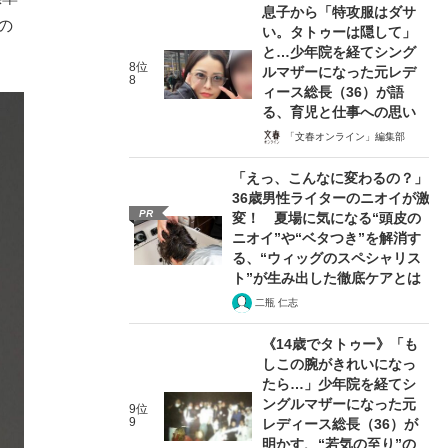
息子から「特攻服はダサ
の
い。タトゥーは隠して」
と…少年院を経てシング
8位
ルマザーになった元レデ
8
ィース総長（36）が語
る、育児と仕事への思い
「文春オンライン」編集部
「えっ、こんなに変わるの？」
36歳男性ライターのニオイが激
PR
変！ 夏場に気になる“頭皮の
ニオイ”や“ベタつき”を解消す
る、“ウィッグのスペシャリス
ト”が生み出した徹底ケアとは
二瓶 仁志
《14歳でタトゥー》「も
しこの腕がきれいになっ
たら…」少年院を経てシ
ングルマザーになった元
9位
9
レディース総長（36）が
明かす、“若気の至り”の