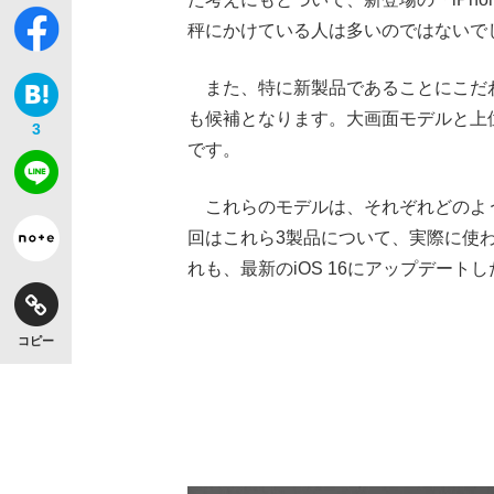
秤にかけている人は多いのではないで
また、特に新製品であることにこだわり
も候補となります。大画面モデルと上位
3
【独自】昭和の大女優・小川真由美（享年86）
です。
これらのモデルは、それぞれどのよ
回はこれら3製品について、実際に使
れも、最新のiOS 16にアップデート
コピー
《VIVANT》頼れる相棒・ドラムが認めた“