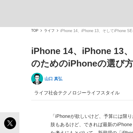
TOP
ライフ
iPhone 14、iPhone 13、そしてiPh
iPhone 14、iPhone
私のあのとき、私のいま
のためのiPhoneの選び
山口 真弘
ライフ
社会
テクノロジー
ライフスタイル
「iPhoneが欲しいけど、予算には限り
肢もあるけど、できれば最新のiPhone
キングの誕生を、目撃せよ。
た考えにもとづいて、新登場の「iPhon