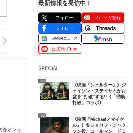
最新情報を発信中！
フォロー
メルマガ登録
フォロー
Googleニュース
公式YouTube
SPECIAL
PR
《映画『シェルター』》ジ
ェイソン・ステイサムがお
盆を“打破”する!!《「眠眠
打破」コラボ》
PR
《映画『Michael／マイケ
ル』》父ジョセフ・ジャク
文春オンラ
ソン役、コールマン・ドミ