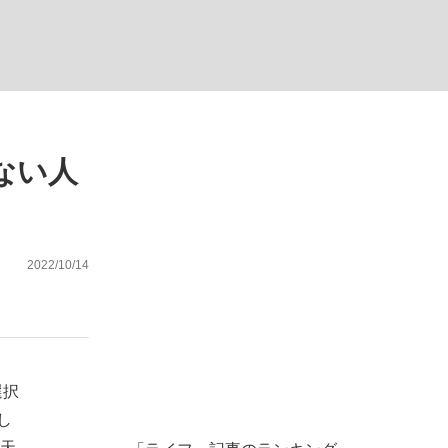
む将棋
くない人
2022/10/14
選択
し
、天