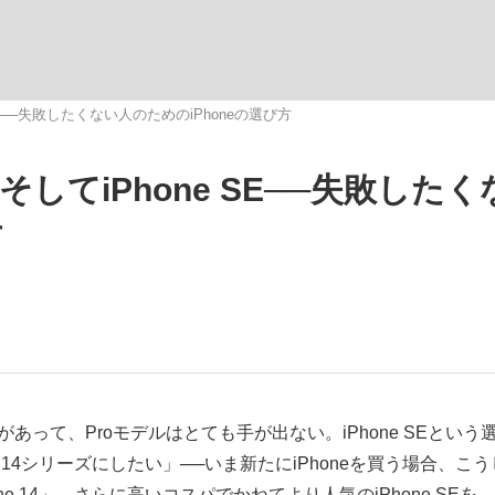
観る将棋、読
one SE──失敗したくない人のためのiPhoneの選び方
 13、そしてiPhone SE──失敗した
方
があって、Proモデルはとても手が出ない。iPhone SEという
 14シリーズにしたい」──いま新たにiPhoneを買う場合、こう
e 14」、さらに高いコスパでかねてより人気のiPhone SEを