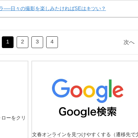
ラ──日々の撮影を楽しみたければSEはキツい？
1
2
3
4
次へ
ォローをクリ
文春オンラインを見つけやすくする
（遷移先で