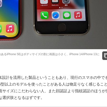
のあるiPhone SEはボディサイズの割に画面は小さく、iPhone 14/iPhone 13に
 8の筐体設計を流用した製品ということもあり、現行のスマホの中で
6型以上のモデルを使ったことがある人は物足りなく感じるこ
面サイズにこだわらない人、また顔認証より指紋認証のほうが
な選択肢となるはずです。