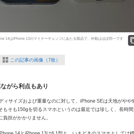
SE。iPhone 14はiPhone 13のマイナーチェンジにあたる製品で、外観はほぼ同一です
この記事の画像（7枚）
屈ながら利点もあり
ぼ同じボディサイズおよび重量なのに対して、iPhone SEは天地がやや
もそも150gを切るスマホというのは最近では珍しく、長時間
に負担がかかりません。
ne 14とiPhone 13は6.1型と、いまどきのスマホとしては