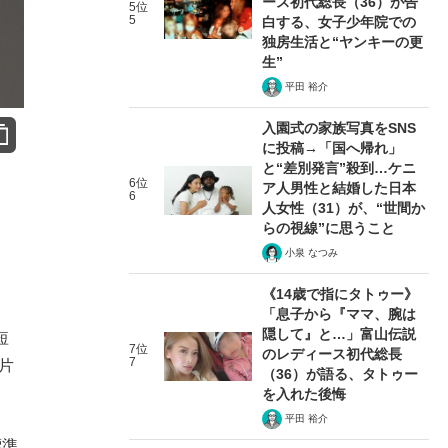
ース初代総長（36）が告
5位
5
白する、女子少年院での
独房生活と“ヤンキーの更
生”
平田 裕介
入園式の家族写真をSNS
に投稿→「国へ帰れ」
と“差別発言”殺到…ケニ
6位
ア人男性と結婚した日本
6
人女性（31）が、“世間か
らの視線”に思うこと
小泉 なつみ
《14歳で指にタトゥー》
「息子から『ママ、腕は
隠して』と…」富山伝説
短
7位
のレディース初代総長
7
片
（36）が語る、タトゥー
を入れた後悔
平田 裕介
標準