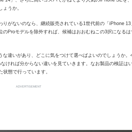
しょうか。
もっと見る
がないのなら、継続販売されている1世代前の「iPhone 13
のProモデルを除外すれば、候補はおおむねこの3択になるは
が鹿児島で3月に死去し...
うな違いがあり、どこに気をつけて選べばよいのでしょうか。
わなければ分からない違いを見ていきます。なお製品の検証は
した状態で行っています。
ADVERTISEMENT
照ノ富士に激怒され...
《BTS厳戒トーキョー滞
もっと見る