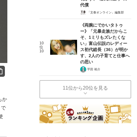
代償
「文春オンライン」編集部
《両腕にでかいタトゥ
ー》「元暴走族だからこ
そ、1ミリもズレたくな
10
い」富山伝説のレディー
位
ス初代総長（36）が明か
10
す、2人の子育てと仕事へ
の思い
平田 裕介
11位から20位を見る
もか
とで
使