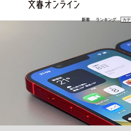
新着
ランキング
カテ
スクープ
ニュー
おすすめのキ
#藤田晋
#三
#玉木雄一郎
「善か悪かはどちらでもいい」リアル『九条の
終戦から81年