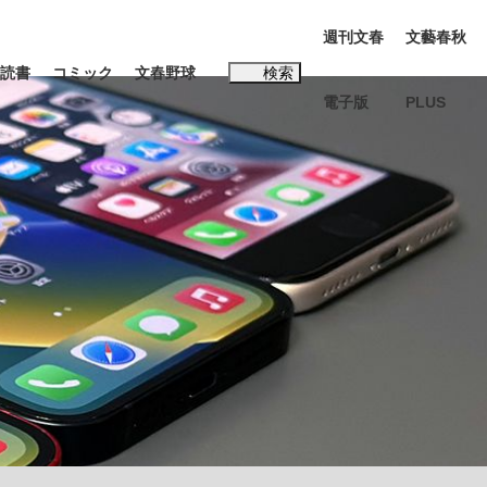
週刊文春
文藝春秋
読書
コミック
文春野球
検索
電子版
PLUS
インタビュー
読書
#松田聖子
多くてもいい」時価総額が一時トヨタ超え...
K-POPアイドルたち