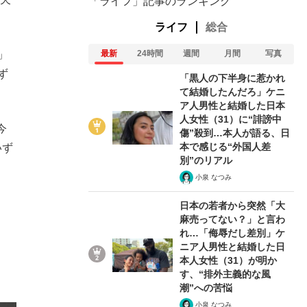
「ライフ」記事のランキング
ライフ
総合
」
最新
24時間
週間
月間
写真
ず
「黒人の下半身に惹かれ
て結婚したんだろ」ケニ
ア人男性と結婚した日本
人女性（31）に“誹謗中
今
傷”殺到…本人が語る、日
本で感じる“外国人差
いず
別”のリアル
小泉 なつみ
日本の若者から突然「大
麻売ってない？」と言わ
れ…「侮辱だし差別」ケ
ニア人男性と結婚した日
在記》RM→渋谷で飲み会、JIN→伊豆の...
本人女性（31）が明か
す、“排外主義的な風
潮”への苦悩
小泉 なつみ