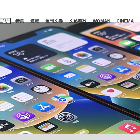
ゴリ
特集
連載
週刊文春
文藝春秋
WOMAN
CINEMA
キーワード入力
ス
エンタメ
ライフ
ビジネス
ーワードタグ一覧
山凌輝
#高市早苗
#後藤真希
#森岡毅
#城彰二
#内田有紀
#亀和田武
大罪』弁護士が明かすトク...
「キオクシアの投資の桁は一つ
日本生まれの