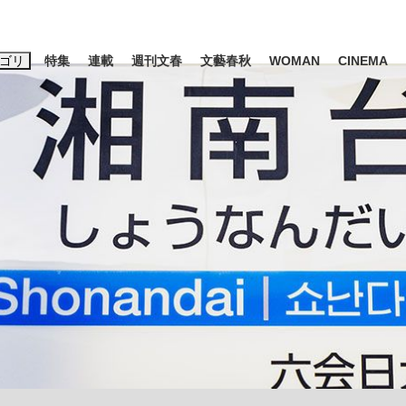
ゴリ
特集
連載
週刊文春
文藝春秋
WOMAN
CINEMA
キーワード入力
ス
エンタメ
ライフ
ビジネス
ーワードタグ一覧
山凌輝
#高市早苗
#森岡毅
#城彰二
#内田有紀
#松田聖子
池上彰
み会、JIN→伊豆の...
「90%は失敗する。でも…」
日本生まれの