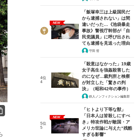
「飯塚幸三は上級国民だ
から逮捕されない」は間
NEW
違いだった…《池袋暴走
事故》警視庁幹部が「自
民党議員」に呼び出され
ても逮捕を見送った理由
守田 哲
「殺意はなかった」19歳
女子高生を強姦殺害した
のになぜ…裁判所と検察
4位
4
が対立した「驚きの判
決」（昭和42年の事件）
鉄人ノンフィクション編集部
「ヒトより下等な獣」
「日本人は皆殺しにすべ
NEW
き」特攻作戦が敵国・ア
5位
5
メリカ世論に与えた“残酷
ら
すぎる影響”