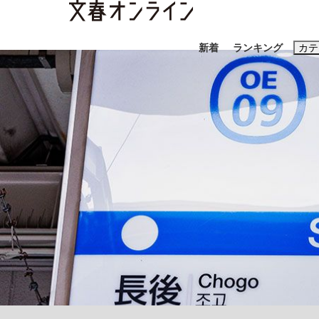
新着
ランキング
カテ
スクープ
ニュー
おすすめのキ
#藤田晋
#三
#亀和田武
#
《BTS厳戒トーキョー滞在記》RM→渋谷で飲
終戦から81年