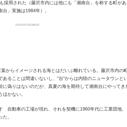
ても採用された（藤沢市内には他にも「湘南台」を称する町があ
台」実施は1984年）。
ADVERTISEMENT
言葉からイメージされる海とはだいぶ離れている。藤沢市内の
であることは間違いないし、“台”からは内陸のニュータウンと
前に偽りはないのだが、真夏の海を期待して湘南台にやってき
うほかない。
ゞ自動車の工場が現れ、それを契機に1960年代に工業団地、
った。