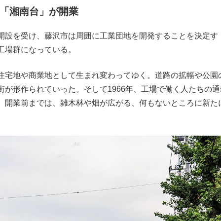
に「湘南台」が開業
もっと見る
もっと見る
開設を受け、藤沢市は周囲に工業団地を開発することを決定す
工場群になっている。
住宅地や商業地として生まれ変わってゆく。道路の拡幅や公園
が形作られていった。そして1966年、工場で働く人たちの通
。開業前までは、雑木林や畑が広がる、何もないところに新た