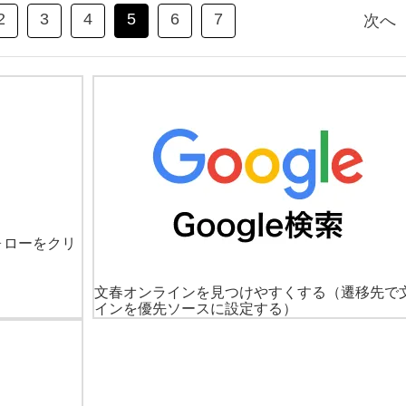
2
3
4
5
6
7
次へ
ォローをクリ
文春オンラインを見つけやすくする
（遷移先で
インを優先ソースに設定する）