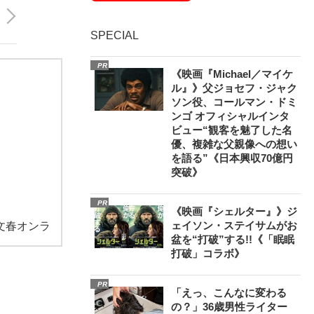
SPECIAL
PR
《映画『Michael／マイケ
ル』》父ジョセフ・ジャク
ソン役、コールマン・ドミ
ンゴ オフィシャルインタ
ビュー“観客を魅了した名
優、複雑な父親像への想い
を語る”《日本興収70億円
突破》
PR
《映画『シェルター』》ジ
ェイソン・ステイサムがお
文春オンラ
盆を“打破”する!!《「眠眠
打破」コラボ》
PR
「えっ、こんなに変わる
の？」36歳男性ライター