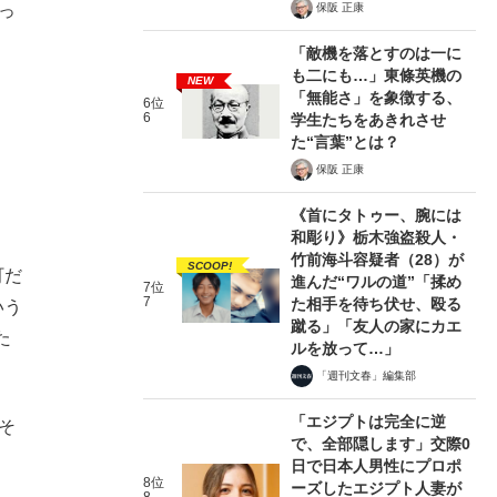
保阪 正康
っ
「敵機を落とすのは一に
も二にも…」東條英機の
NEW
「無能さ」を象徴する、
6位
6
学生たちをあきれさせ
た“言葉”とは？
保阪 正康
《首にタトゥー、腕には
和彫り》栃木強盗殺人・
竹前海斗容疑者（28）が
SCOOP!
町だ
進んだ“ワルの道”「揉め
7位
7
た相手を待ち伏せ、殴る
いう
蹴る」「友人の家にカエ
た
ルを放って…」
「週刊文春」編集部
「エジプトは完全に逆
そ
で、全部隠します」交際0
日で日本人男性にプロポ
8位
ーズしたエジプト人妻が