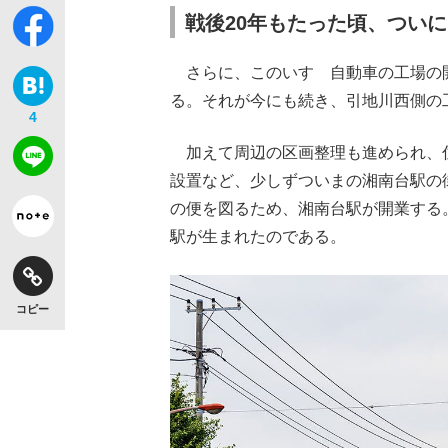
戦後20年もたった頃、つい
さらに、このいすゞ自動車の工場の
る。それが今にも続き、引地川西側の
4
加えて周辺の区画整理も進められ、
設置など、少しずついまの湘南台駅の街
の便を図るため、湘南台駅が開業する
駅が生まれたのである。
コピー