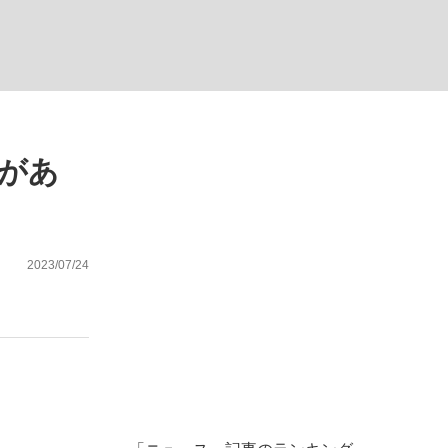
む将棋
何があ
った」侍ジャパン選手が証言した“NPB聞...
2023/07/24