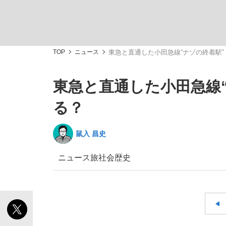
TOP
ニュース
東急と直通した小田急線“ナゾの終着駅
東急と直通した小田急線
「最悪の空気のまま解散」WBC日本代表“敗戦
私のあのとき、私のいま
る？
鼠入 昌史
ニュース
旅
社会
歴史
「クマが悪者扱いされているのが悲しい」『北
キングの誕生を、目撃せよ。