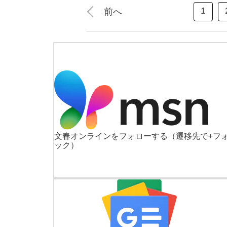
1
前へ
文春オンラインをフォローする
（遷移先で+フ
ック）