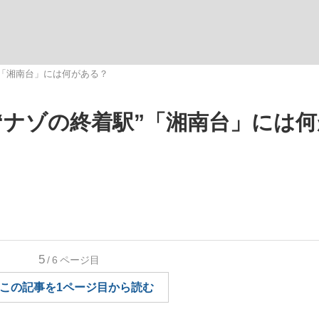
観る将棋、読
”「湘南台」には何がある？
“ナゾの終着駅”「湘南台」には
”の真実 選手が明かす...
「敗因分析は一切聞かれなか
5
/6
ページ目
この記事を1ページ目から読む
の国から』倉本聰氏（91...