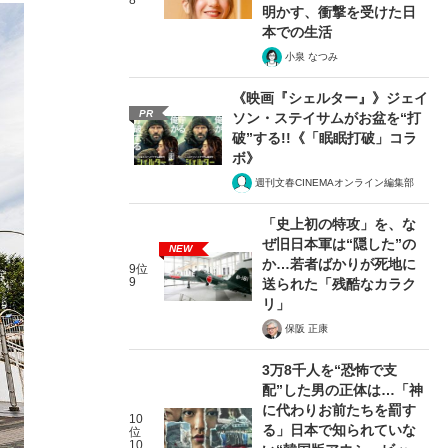
8
明かす、衝撃を受けた日
本での生活
小泉 なつみ
《映画『シェルター』》ジェイ
PR
ソン・ステイサムがお盆を“打
破”する!!《「眠眠打破」コラ
ボ》
週刊文春CINEMAオンライン編集部
「史上初の特攻」を、な
ぜ旧日本軍は“隠した”の
NEW
か…若者ばかりが死地に
9位
9
送られた「残酷なカラク
リ」
保阪 正康
3万8千人を“恐怖で支
配”した男の正体は…「神
に代わりお前たちを罰す
10
る」日本で知られていな
位
10