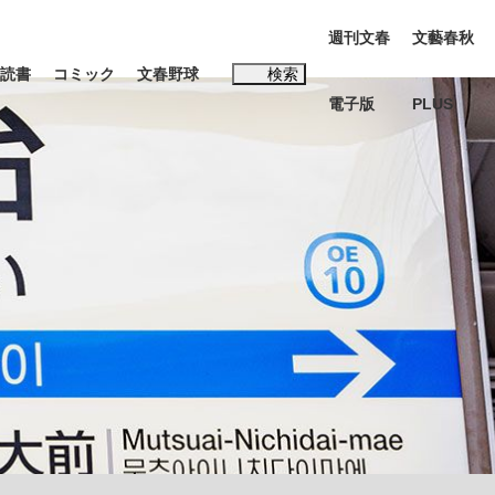
週刊文春
文藝春秋
読書
コミック
文春野球
検索
電子版
PLUS
インタビュー
読書
#玉木雄一郎
本田圭佑が初めて明かした日本代表監督に...
K-POPアイドルたち