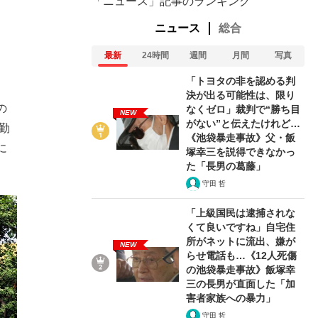
「ニュース」記事のランキング
ニュース
総合
最新
24時間
週間
月間
写真
「トヨタの非を認める判
決が出る可能性は、限り
の
なくゼロ」裁判で“勝ち目
NEW
がない”と伝えたけれど…
勤
《池袋暴走事故》父・飯
に
塚幸三を説得できなかっ
た「長男の葛藤」
守田 哲
「上級国民は逮捕されな
くて良いですね」自宅住
所がネットに流出、嫌が
NEW
らせ電話も…《12人死傷
の池袋暴走事故》飯塚幸
三の長男が直面した「加
害者家族への暴力」
守田 哲