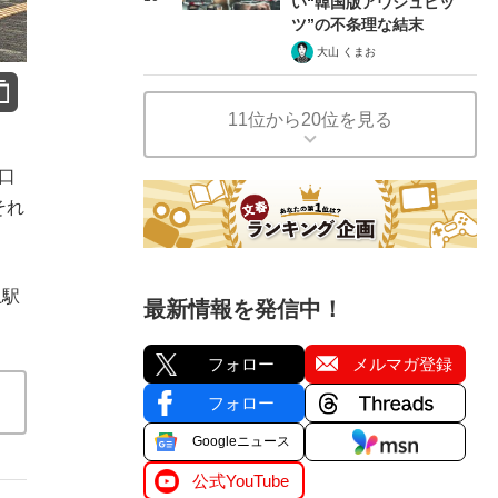
い“韓国版アウシュビッ
ツ”の不条理な結末
大山 くまお
11位から20位を見る
口
それ
上駅
最新情報を発信中！
フォロー
メルマガ登録
フォロー
Googleニュース
公式YouTube