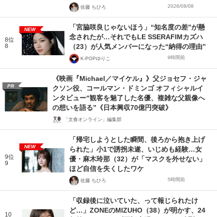
2026/08/08
佐藤 ちひろ
「宮脇咲良じゃないほう」“知名度の差”が懸
NEW
念されたが…それでもLE SSERAFIMカズハ
8位
8
（23）が人気メンバーになった“納得の理由”
9時間前
K-POPゆりこ
《映画『Michael／マイケル』》父ジョセフ・ジャ
PR
クソン役、コールマン・ドミンゴ オフィシャルイ
ンタビュー“観客を魅了した名優、複雑な父親像へ
の想いを語る”《日本興収70億円突破》
「文春オンライン」編集部
「帰宅しようとした瞬間、後ろから抱き上げ
NEW
られた」小1で誘拐未遂、いじめも経験…女
9位
優・麻木玲那（32）が「マスクを外せない」
9
ほど自信を失くしたワケ
5時間前
佐藤 ちひろ
「収録後に泣いていた、って報じられたけ
ど…」ZONEのMIZUHO（38）が明かす、24
10