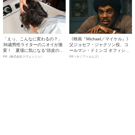
「えっ、こんなに変わるの？」
《映画『Michael／マイケル』》
36歳男性ライターのニオイが激
父ジョセフ・ジャクソン役、コ
変！ 夏場に気になる“頭皮のニ
ールマン・ドミンゴ オフィシャ
オイ”や“ベタつき”を解消す
ルインタビュー“観客を魅了した
PR（株式会社スヴェンソン）
PR（キノフィルムズ）
る、“ウィッグのスペシャリス
名優、複雑な父親像への想いを
ト”が生み出した徹底ケアとは
語る”《日本興収70億円突破》