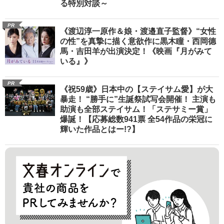
る特別対談～
PR
《渡辺淳一原作＆娘・渡邉直子監督》“女性
の性”を真摯に描く意欲作に黒木瞳・西岡德
馬・吉田羊が出演決定！《映画『月がみて
いる』》
PR
《祝59歳》日本中の【ステイサム愛】が大
暴走！ “勝手に”生誕祭試写会開催！ 主演も
助演も全部ステイサム！「ステサミー賞」
爆誕！【応募総数941票 全54作品の栄冠に
輝いた作品とはー!?】