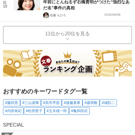
年前にとんねるず石橋貴明がつけた“強烈なあ
位
10
だ名”事件の真相
2026/08/08
佐藤 ちひろ
11位から20位を見る
おすすめのキーワードタグ一覧
#藤田晋
#三山凌輝
#高市早苗
#後藤真希
#森岡毅
#城彰二
#内田有紀
#松田聖子
#玉木雄一郎
#亀和田武
SPECIAL
PR