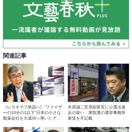
関連記事
《レカネマブ承認へ》“ファイザ
木原誠二官房副長官に公選法違
ーの10分の1以下”日本の小さな
反の疑い 衆院選の選挙事務所
製薬会社を大成功へ導いたアル
家賃を不記載
ツハイマー新薬「社長の決断」