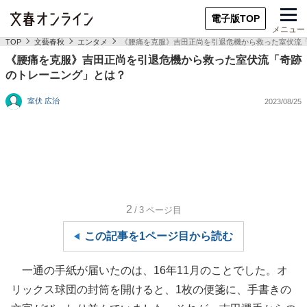
電子版TOP
メニュー
TOP
文藝春秋
エンタメ
《腰痛を克服》吉田正尚を引退危機から救った室伏流
《腰痛を克服》吉田正尚を引退危機から救った室伏流「奇跡
のトレーニング」とは？
室伏 広治
2023/08/25
2
/3
ページ目
この記事を1ページ目から読む
一通の手紙が届いたのは、16年11月のことでした。オ
リックス球団の封筒を開けると、1枚の便箋に、手書きの