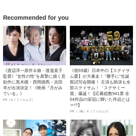
Recommended for you
《渡辺淳一原作＆娘・渡邉直子
《祝59歳》日本中の【ステイサ
監督》“女性の性”を真摯に描く意
ム愛】が大暴走！ “勝手に”生誕
欲作に黒木瞳・西岡德馬・吉田
祭試写会開催！ 主演も助演も全
羊が出演決定！《映画『月がみ
部ステイサム！「ステサミー
ている』》
賞」爆誕！【応募総数941票 全
54作品の栄冠に輝いた作品とは
PR（キノフィルムズ）
ー!?】
PR（（株）キノフィルムズ）