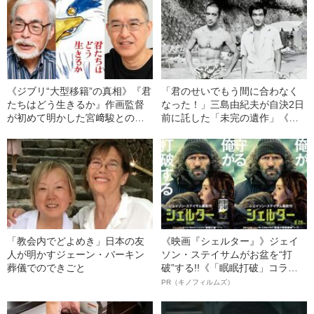
《ジブリ“大型移籍”の真相》『君
「君のせいでもう間に合わなく
たちはどう生きるか』作画監督
なった！」三島由紀夫が自決2日
が初めて明かした宮﨑駿との制
前に託した「未完の遺作」《初
作現場
公開》
「教会内でどよめき」日本の友
《映画『シェルター』》ジェイ
人が明かすジェーン・バーキン
ソン・ステイサムがお盆を“打
葬儀でのできごと
破”する!!《「眠眠打破」コラ
ボ》
PR（キノフィルムズ）