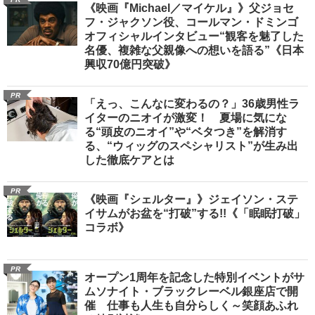
《映画『Michael／マイケル』》父ジョセ
フ・ジャクソン役、コールマン・ドミンゴ
オフィシャルインタビュー“観客を魅了した
名優、複雑な父親像への想いを語る”《日本
興収70億円突破》
PR
「えっ、こんなに変わるの？」36歳男性ラ
イターのニオイが激変！ 夏場に気にな
る“頭皮のニオイ”や“ベタつき”を解消す
る、“ウィッグのスペシャリスト”が生み出
した徹底ケアとは
PR
《映画『シェルター』》ジェイソン・ステ
イサムがお盆を“打破”する!!《「眠眠打破」
コラボ》
PR
オープン1周年を記念した特別イベントがサ
ムソナイト・ブラックレーベル銀座店で開
催 仕事も人生も自分らしく～笑顔あふれ