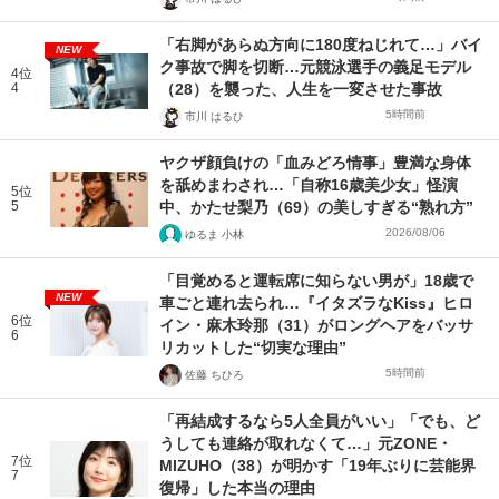
「右脚があらぬ方向に180度ねじれて…」バイ
NEW
ク事故で脚を切断…元競泳選手の義足モデル
4位
4
（28）を襲った、人生を一変させた事故
5時間前
市川 はるひ
ヤクザ顔負けの「血みどろ情事」豊満な身体
を舐めまわされ…「自称16歳美少女」怪演
5位
5
中、かたせ梨乃（69）の美しすぎる“熟れ方”
2026/08/06
ゆるま 小林
「目覚めると運転席に知らない男が」18歳で
NEW
車ごと連れ去られ…『イタズラなKiss』ヒロ
6位
イン・麻木玲那（31）がロングヘアをバッサ
6
リカットした“切実な理由”
5時間前
佐藤 ちひろ
「再結成するなら5人全員がいい」「でも、ど
うしても連絡が取れなくて…」元ZONE・
7位
MIZUHO（38）が明かす「19年ぶりに芸能界
7
復帰」した本当の理由