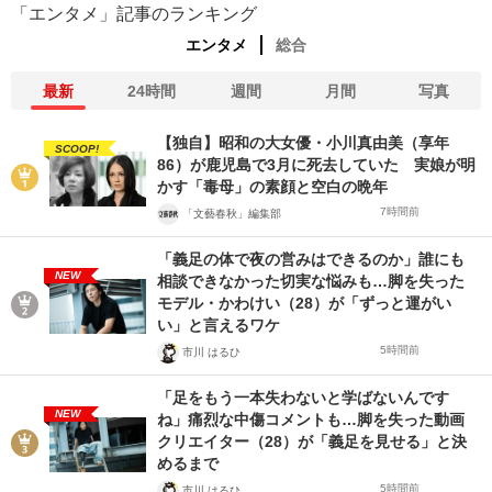
「エンタメ」記事のランキング
エンタメ
総合
最新
24時間
週間
月間
写真
【独自】昭和の大女優・小川真由美（享年
SCOOP!
86）が鹿児島で3月に死去していた 実娘が明
かす「毒母」の素顔と空白の晩年
7時間前
「文藝春秋」編集部
「義足の体で夜の営みはできるのか」誰にも
NEW
相談できなかった切実な悩みも…脚を失った
モデル・かわけい（28）が「ずっと運がい
い」と言えるワケ
5時間前
市川 はるひ
「足をもう一本失わないと学ばないんです
NEW
ね」痛烈な中傷コメントも…脚を失った動画
クリエイター（28）が「義足を見せる」と決
めるまで
5時間前
市川 はるひ