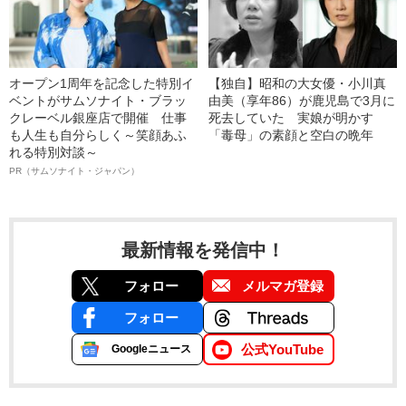
オープン1周年を記念した特別イ
【独自】昭和の大女優・小川真
ベントがサムソナイト・ブラッ
由美（享年86）が鹿児島で3月に
クレーベル銀座店で開催 仕事
死去していた 実娘が明かす
も人生も自分らしく～笑顔あふ
「毒母」の素顔と空白の晩年
れる特別対談～
PR（サムソナイト・ジャパン）
最新情報を発信中！
フォロー
メルマガ登録
フォロー
公式YouTube
Googleニュース