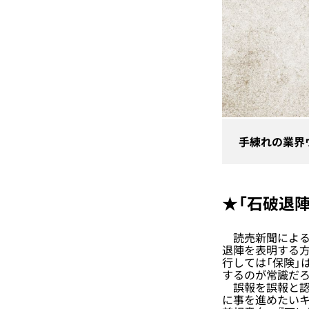
手練れの業界
★「石破退
読売新聞による7
退陣を表明する方
行しては「保険」
するのが常識だ
誤報を誤報と認
に事を進めたいキ