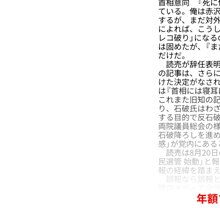
首相意向 『死に
ている。俺は赤沢
するが、まだ対外
によれば、こうし
レコ破り」になる
は固めたが、『ま
だけだ。
読売が辞任表明の
の記事は、さら
けた決定がなさ
は『首相には寝耳
これまた旧知の
り、石破氏はわ
する目的で反石
両院議員総会の様
石破降ろしを進
感」が党内にある
読売は8月20日
民選管 始動」と
報の経緯を踏ま
誤報なら誤報と
既存メディア全
年額