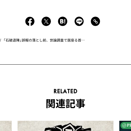
「石破退陣」誤報の落とし前、世論調査で居座る首相、万博・帰宅困難3万人の無策
RELATED
関連記事
P