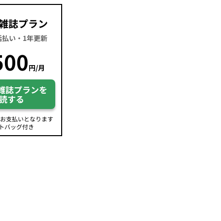
雑誌プラン
一括払い・1年更新
500
円/月
雑誌プランを
読する
のお支払いとなります
トバッグ付き