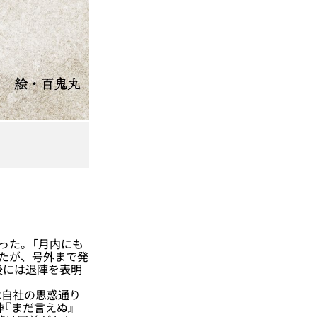
った。「月内にも
したが、号外まで発
後には退陣を表明
自社の思惑通り
陣『まだ言えぬ』