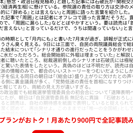
体』懸念・政治日程見極め」と題した記事には石破氏が「関税交
（経済再生相）に懸けている。参院選の責任の取り方は交渉の
的に『辞める』とは言えない」と周囲に語った言葉を紹介した
た記事で「周囲」とは記者にオフレコで語った言葉だそうだ。
ので、「周囲に漏らした」などとぼやかすという。要は読売は「
だ言えない』と言っているだけで、うちは間違っていない」と
時期として「月内にも」と書いた7月末が過ぎ、誤報が正式に
にうさん臭く見える。9日には三面で、自民の両院議員総会で総
れた結末について「シナリオ通りの進行だったことをうかがわせ
に水だっただろう。総会開始前に外堀は埋まっていた』と解説
記者に聴いたところ、総裁選前倒しのシナリオは石破氏には極
ざと驚いた表情をしたという。真偽のほどは不明だが、読売は
破派の情報のみで、都合のいいストーリーをつむいだようにし
子を伝える同日の朝日は「（総会は）盛り上がりに欠けたとの声
める側に裏金議員が多く、「党勢低迷の責任を首相になすりつけ
と報じており、両紙の見え方が違いすぎる。
の政治面でも総裁選挙管理委員会の初会合について「退陣表明
報じたが、朝日は「自民選管委員長 無記名に異論 『石破おろし
えると読売は、自社の期待感を紙面で表明していると捉えられ
潔く認めて、再出発せよ。このままでは「唯一の全国紙」とし
体の信頼を貶めるだけだ。
プランがおトク！月あたり900円で全記事読