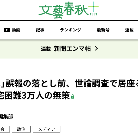
動画
記事
ランキング
最新号
連載
新聞エンマ帖
連載
陣」誤報の落とし前、世論調査で居座
宅困難3万人の無策
編集部
社会
政治
メディア