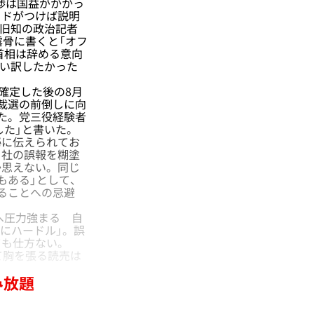
渉は国益がかかっ
メドがつけば説明
。旧知の政治記者
露骨に書くと「オフ
首相は辞める意向
言い訳したかった
確定した後の8月
裁選の前倒しに向
た。党三役経験者
した」と書いた。
秘に伝えられてお
自社の誤報を糊塗
か思えない。同じ
もある」として、
ることへの忌避
へ圧力強まる 自
』にハードル」。誤
ても仕方ない。
て胸を張る読売は
み放題