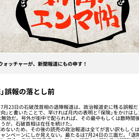
ウォッチャーが、新聞報道にもの申す！
陣」誤報の落とし前
月23日の石破茂首相の退陣報道は、政治報道史に残る誤報だ
向」と書いたことで、早ければ月内の表明と「保険」をかけは
は無効だ。号外が街中で配られれば、その最中もしくは数時間
ろうが、石破首相は在任を続けた。
めないため、その後の読売の政治報道は全てが言い訳もしくは
ャンペーンにしか見えない。最たるは7月24日の三面だ。「退