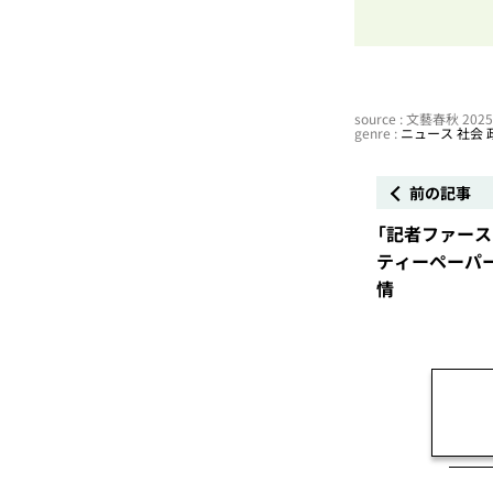
source : 文藝春秋 20
genre :
ニュース
社会
前の記事
「記者ファース
ティーペーパ
情