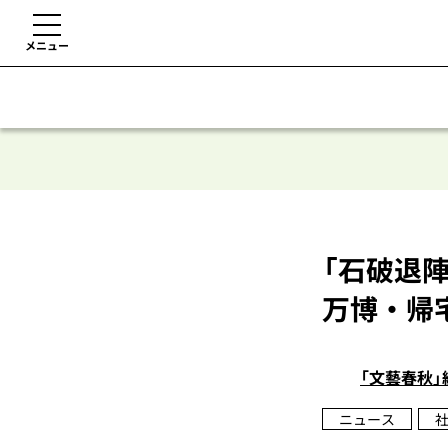
メニュー
「石破退
万博・帰
「文藝春秋」
ニュース