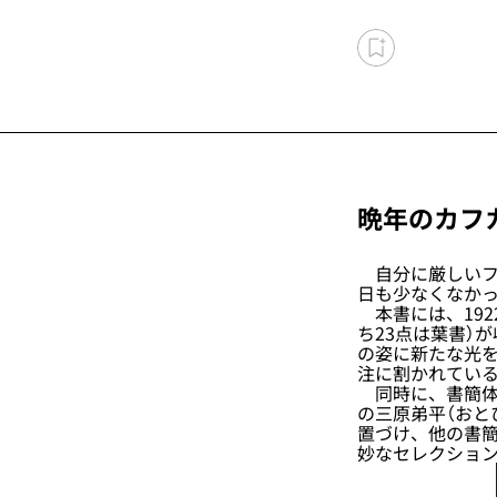
晩年のカフ
自分に厳しいフ
日も少なくなか
本書には、192
ち23点は葉書）
の姿に新たな光
注に割かれてい
同時に、書簡体
の三原弟平（おと
置づけ、他の書
妙なセレクショ