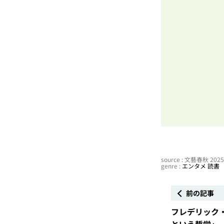
source : 文藝春秋 20
genre :
エンタメ
読書
前の記事
フレデリック