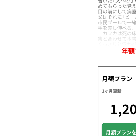
書いた『父への手
めてもらった覚
目の前にして病
父はそれに「ビー
市民プールで一
手を差し伸べる
カフカは死の床
集と合わせて本書
くっきりと浮か
年額
月額プラン
1ヶ月更新
1,2
月額プラン