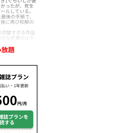
とき」ぐらいしか褒
なかったが、死を
ピールしている。
た最後の手紙で、
最後に再び和解の
の完璧すぎる作品
豊かな終幕がより
み放題
雑誌プラン
一括払い・1年更新
500
円/月
雑誌プランを
読する