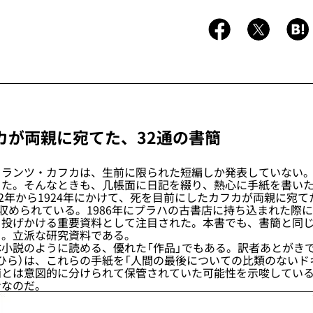
カが両親に宛てた、32通の書簡
ランツ・カフカは、生前に限られた短編しか発表していない。
った。そんなときも、几帳面に日記を綴り、熱心に手紙を書い
2年から1924年にかけて、死を目前にしたカフカが両親に宛てた
が収められている。1986年にプラハの古書店に持ち込まれた際
を投げかける重要資料として注目された。本書でも、書簡と同
る。立派な研究資料である。
小説のように読める、優れた「作品」でもある。訳者あとがき
ひら）は、これらの手紙を「人間の最後についての比類のないド
簡とは意図的に分けられて保管されていた可能性を示唆してい
ンなのだ。