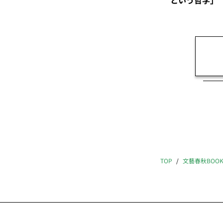
という哲学」
TOP
文藝春秋BOO