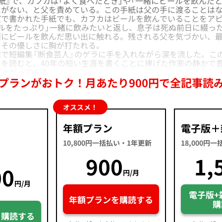
紙』で、カフカは「よく食べたとき」や「一緒にビールを飲んだ
えがない、と父を責めている。この手紙は父の手に渡ることは
室で書かれた手紙でも、カフカはビールを飲んでいることをア
ルをたっぷり」一緒に飲みたいと返し、息子は死ぬ前日に綴っ
緒にビールを飲んだ思い出に触れる。残される父を気づかい、
、その優しさに胸が打たれる。
で短編集『断食芸人』のゲラに手を入れながら涙を流した。こ
を読むと、40年の短い生涯を書くことに捧げた作家の静かで
び上がってくる。
プランがおトク！月あたり900円で全記事読
オススメ！
年額プラン
電子版＋
10,800円一括払い・1年更新
18,000円
900
1,
00
円/月
円/月
電子版+
年額プランを購読する
購
を購読する