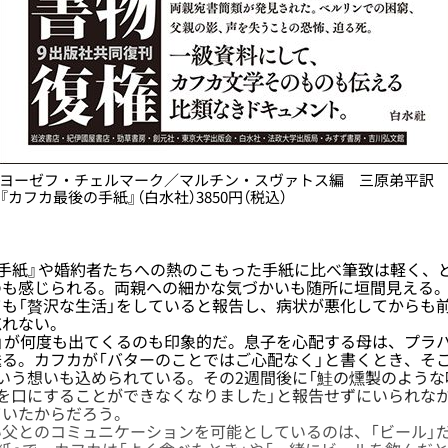
ヨーゼフ・チェルマーク／マルチン・スヴァトス編 三原弟平訳
『カフカ最後の手紙』（白水社）3850円（税込）
手紙』や婚約者たちへの熱のこもった手紙に比べ筆致は軽く、
のも感じられる。両親への細かな気づかいも随所に垣間見える
も「贅沢な生活」をしていると報告し、病状が悪化してからも
忘れない。
」が何度も出てくるのも印象的だ。息子を心配する母は、プラ
る。カフカが「バターのことではご心配なく」と書くとき、そ
いう想いも込められている。その2週間後に「鮭の燻製のような
を口にすることができなくなりました」と報告せずにいられな
ていたからだろう。
父とのコミュニケーションを可能としているのは、「ビール」