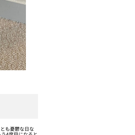
っとも憂鬱な日な
もう4度目になると