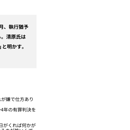
カ月、執行猶予
る。清原氏は
」と明かす。
れが嫌で仕方あり
予4年の有罪判決を
日がくれば何かが