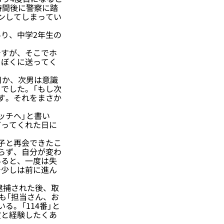
時間後に警察に踏
ンしてしまってい
り、中学2年生の
すが、そこでホ
をぼくに送ってく
日か、次男は意識
でした。「もし次
す。それをまさか
ッチへ」と書い
打ってくれた日に
子と再会できたこ
らず、自分が変わ
いると、一度は失
で少しは前に進ん
逮捕された後、取
も「担当さん、お
。「114番」と
度と経験したくあ