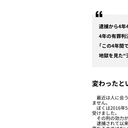
逮捕から4年
4年の有罪判
「この4年間
地獄を見た“
変わったと
最近は人に会う
ません。
ぼくは2016年
受けました。
その刑の効力が消
逮捕されて以来