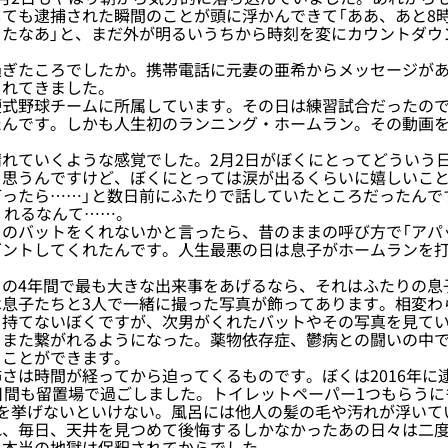
ても逮捕された瞬間のことが頭に浮かんできて「ああ、あと8
ったなあ」と、まだ外が明るいうちから時刻を変にカウントダウ
ぎたころでしたか。携帯電話に元妻の亜希からメッセージがあ
られてきました。
式野球チームに所属しています。その日は練習試合だったので
たんです。しかも人生初のランニング・ホームラン。その動画
れていくような感覚でした。2月2日がぼくにとってどういう
と思うんですけど、ぼくにとっては涙が出るくらいに嬉しいこと
打ったら……」と数日前にふたりで話していたところだったんで
くれるなんて……。
のバットをくれないかと言ったら、昔のままの呼び方で「アパ
ゼントしてくれたんです。人生最悪の日は息子がホームランを
の4年間で最も大きな出来事をあげるなら、それはふたりの息
は息子たちと3人で一緒に撮った写真が飾ってあります。相変わ
を持てないぼくですが、次男がくれたバットやその写真を見て
とまた繋がれるようになった。薬物依存症、鬱病との闘いの中
うことができます。
は時間が経ってから迫ってくるものです。ぼくは2016年に
日間も留置場で過ごしました。トイレットペーパー1つもらうに
を挙げないといけない。風呂には他人の髪の毛や汚れが浮いている
れ、毎日、天井を見つめて後悔するしかなかったあの日々は二
、本当の地獄は保釈されてからでした。