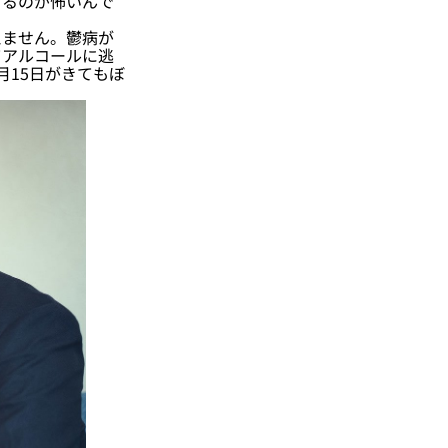
けるのが怖いんで
ません。鬱病が
てアルコールに逃
月15日がきてもぼ