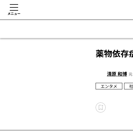
メニュー
薬物依存
清原 和博
元
エンタメ