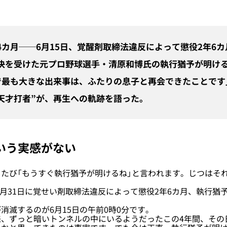
4カ月──6月15日、覚醒剤取締法違反によって懲役2年6
決を受けた元プロ野球選手・清原和博氏の執行猶予が明け
で最も大きな出来事は、ふたりの息子と再会できたことです
天才打者”が、再生への軌跡を語った。
いう実感がない
たび「もうすぐ執行猶予が明けるね」と言われます。じつはそ
5月31日に覚せい剤取締法違反によって懲役2年6カ月、執行猶
滅するのが6月15日の午前0時0分です。
、ずっと暗いトンネルの中にいるようだったこの4年間、その