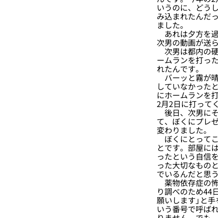
いうのに、どうし
み込まれたんだ
ました。
あれは夕方を過
次男の動画が送
次男は都内の硬
ームランを打っ
れたんです。
バーッと霧が晴
していなかった
にホームランを
2月2日に打って
後日、次男にそ
て、ぼくにプレ
変わりました。
ぼくにとってこ
とです。部屋に
ったという自信
った大切なもの
でいるんだと思
薬物依存症の怖さ
り調べのため44
願いします」と手
いう番号で呼ば
りません。でも