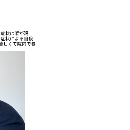
症状は喉が渇
断症状による自殺
苦しくて院内で暴